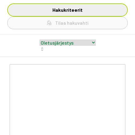
Hakukriteerit
Tilaa hakuvahti