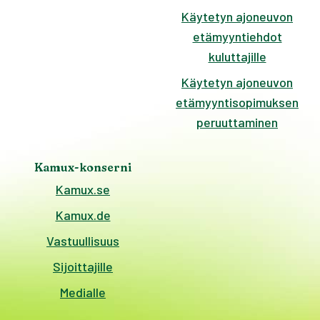
Käytetyn ajoneuvon
etämyyntiehdot
kuluttajille
Käytetyn ajoneuvon
etämyyntisopimuksen
peruuttaminen
Kamux-konserni
Kamux.se
Kamux.de
Vastuullisuus
Sijoittajille
Medialle