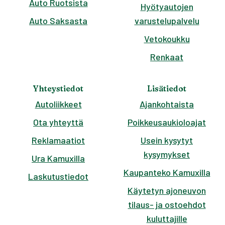
Auto Ruotsista
Hyötyautojen
Auto Saksasta
varustelupalvelu
Vetokoukku
Renkaat
Yhteystiedot
Lisätiedot
Autoliikkeet
Ajankohtaista
Ota yhteyttä
Poikkeusaukioloajat
Reklamaatiot
Usein kysytyt
kysymykset
Ura Kamuxilla
Kaupanteko Kamuxilla
Laskutustiedot
Käytetyn ajoneuvon
tilaus- ja ostoehdot
kuluttajille