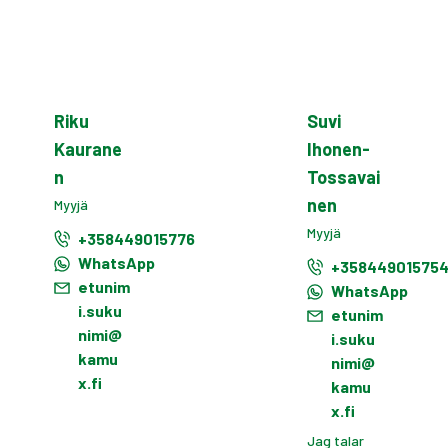
Riku
Suvi
Kaurane
Ihonen-
n
Tossavai
nen
Myyjä
Myyjä
+358449015776
WhatsApp
+35844901575
etunim
WhatsApp
i.suku
etunim
nimi@
i.suku
kamu
nimi@
x.fi
kamu
x.fi
Jag talar