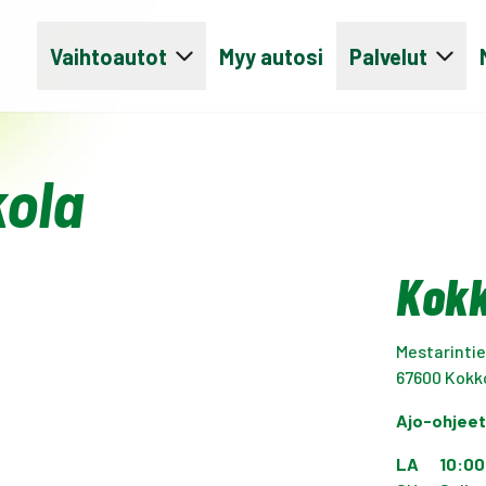
Vaihtoautot
Myy autosi
Palvelut
kola
Kokk
Mestarintie
67600
Kokk
Ajo-ohjee
LA
10:00