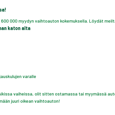
sa!
s 600 000 myydyn vaihtoauton kokemuksella. Löydät meilt
man katon alta
jauskulujen varalle
kissa vaiheissa, olit sitten ostamassa tai myymässä aut
mään juuri oikean vaihtoauton!