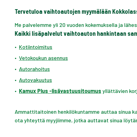
Tervetuloa vaihtoautojen myymälään Kokkolas
Me palvelemme yli 20 vuoden kokemuksella ja lähe
Kaikki lisäpalvelut vaihtoauton hankintaan sa
•
Kotiintoimitus
•
Vetokoukun asennus
•
Autorahoitus
•
Autovakuutus
•
Kamux Plus -lisävastuusitoumus
yllättävien kor
Ammattitaitoinen henkilökuntamme auttaa sinua kai
ota yhteyttä myyjiimme, jotka auttavat sinua löytä