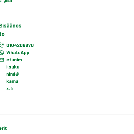
english
Sisäänos
to
0104208870
WhatsApp
etunim
i.suku
nimi@
kamu
x.fi
erit