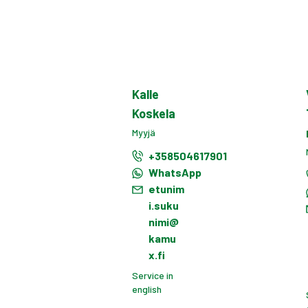
Kalle
Koskela
Myyjä
+358504617901
WhatsApp
etunim
i.suku
nimi@
kamu
x.fi
Service in
english