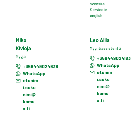
svenska,
Service in
english
Miko
Leo Alila
Kivioja
Myyntiassistentti
Myyjä
+358449024183
WhatsApp
+358449024636
etunim
WhatsApp
i.suku
etunim
nimi@
i.suku
kamu
nimi@
x.fi
kamu
x.fi