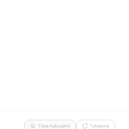
Tilaa hakuvahti
Tyhjennä