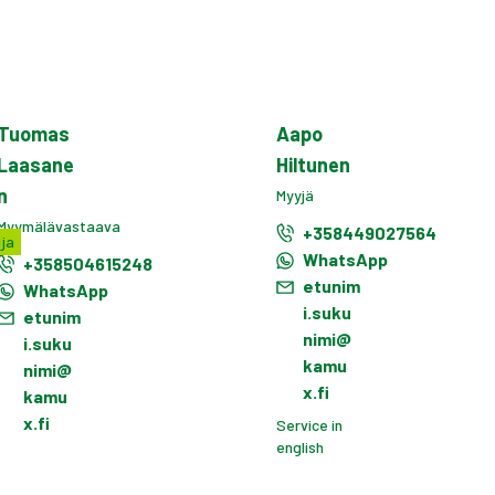
Tuomas
Aapo
Laasane
Hiltunen
n
Myyjä
Myymälävastaava
+358449027564
ja
WhatsApp
+358504615248
etunim
WhatsApp
i.suku
etunim
nimi@
i.suku
kamu
nimi@
x.fi
kamu
x.fi
Service in
english