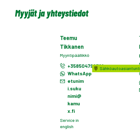
Myyjät ja yhteystiedot
Teemu
Tikkanen
Myyntipäällikkö
+358504796781
Sähköautoasiantunti
WhatsApp
etunim
i.suku
nimi@
kamu
x.fi
Service in
english