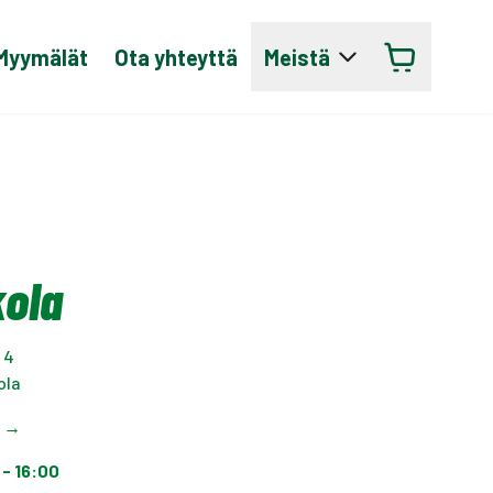
Myymälät
Ota yhteyttä
Meistä
ola
 4
ola
t
→
 - 16:00