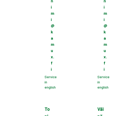
n
n
i
i
m
m
i
i
@
@
k
k
a
a
m
m
u
u
x.
x.
f
f
i
i
Service
Service
in
in
english
english
To
Väi