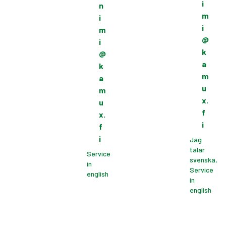
i
n
m
i
i
m
@
i
k
@
a
k
m
a
u
m
x.
u
f
x.
i
f
i
Jag
talar
Service
svenska,
in
Service
english
in
english