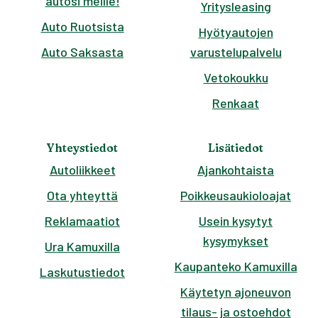
autosi meille!
Yritysleasing
Auto Ruotsista
Hyötyautojen
Auto Saksasta
varustelupalvelu
Vetokoukku
Renkaat
Yhteystiedot
Lisätiedot
Autoliikkeet
Ajankohtaista
Ota yhteyttä
Poikkeusaukioloajat
Reklamaatiot
Usein kysytyt
kysymykset
Ura Kamuxilla
Kaupanteko Kamuxilla
Laskutustiedot
Käytetyn ajoneuvon
tilaus- ja ostoehdot