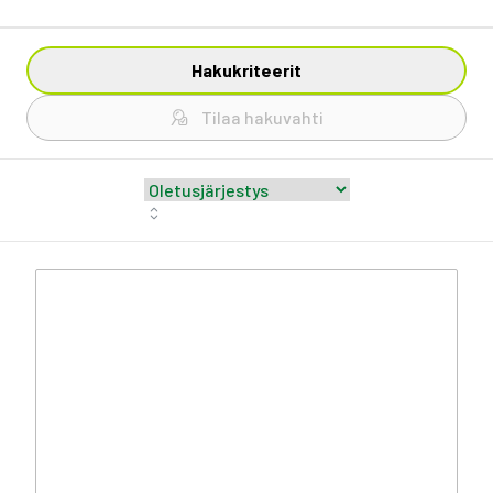
Hakukriteerit
Tilaa hakuvahti