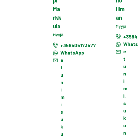
pi
nö
Ma
Illm
rkk
an
ula
Myyjä
Myyjä
+3584
What
+358505173577
e
WhatsApp
t
e
u
t
n
u
i
n
m
i
i.
m
s
i.
u
s
k
u
u
k
n
u