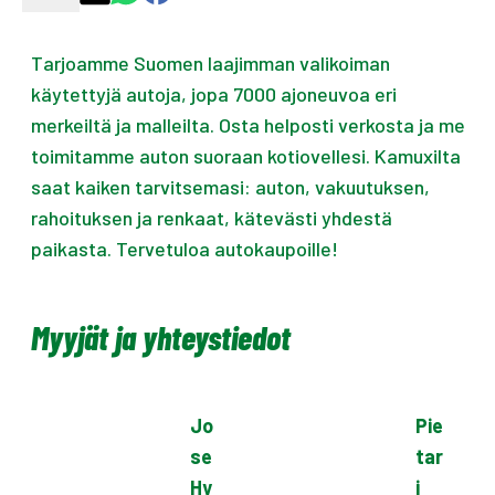
Tarjoamme Suomen laajimman valikoiman
käytettyjä autoja, jopa 7000 ajoneuvoa eri
merkeiltä ja malleilta. Osta helposti verkosta ja me
toimitamme auton suoraan kotiovellesi. Kamuxilta
saat kaiken tarvitsemasi: auton, vakuutuksen,
rahoituksen ja renkaat, kätevästi yhdestä
paikasta. Tervetuloa autokaupoille!
Myyjät ja yhteystiedot
Jo
Pie
se
tar
Hy
i