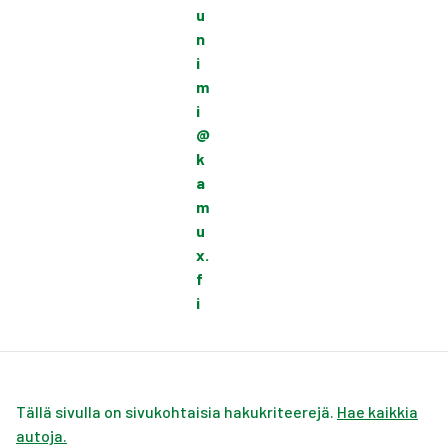
u
n
i
m
i
@
k
a
m
u
x.
f
i
Tällä sivulla on sivukohtaisia hakukriteerejä.
Hae kaikkia
autoja.