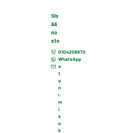
Sis
ää
no
sto
0104208870
WhatsApp
e
t
u
n
i
m
i.
s
u
k