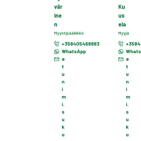
vär
Ku
ine
us
n
ela
Myyntipäällikkö
Myyjä
+358405468883
+3584
WhatsApp
What
e
e
t
t
u
u
n
n
i
i
m
m
i.
i.
s
s
u
u
k
k
u
u