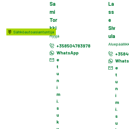
Sa
La
mi
ss
Tor
e
kki
Siv
Sähköautoasiantuntija
ula
Myyjä
Aluepäällik
+358504783978
WhatsApp
+3584
e
What
t
e
u
t
n
u
i
n
m
i
i.
m
s
i.
u
s
k
u
u