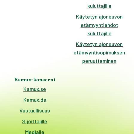
kuluttajille
Käytetyn ajoneuvon
etämyyntiehdot
kuluttajille
Käytetyn ajoneuvon
etämyyntisopimuksen
peruuttaminen
Kamux-konserni
Kamux.se
Kamux.de
Vastuullisuus
Sijoittajille
Medialle