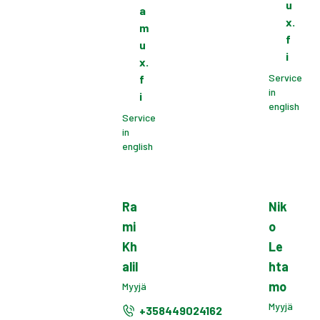
u
a
x.
m
f
u
i
x.
Service
f
in
i
english
Service
in
english
Ra
Nik
mi
o
Kh
Le
alil
hta
mo
Myyjä
Myyjä
+358449024162