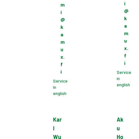
i
m
@
i
k
@
a
k
m
a
u
m
x.
u
f
x.
i
f
i
Service
in
Service
english
in
english
Kar
Ak
l
u
Wu
Ho