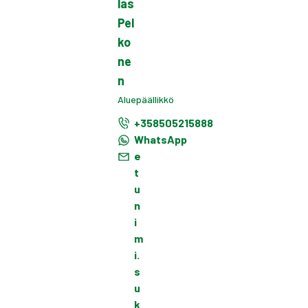
las
Pel
ko
ne
n
Aluepäällikkö
+358505215888
WhatsApp
e
t
u
n
i
m
i.
s
u
k