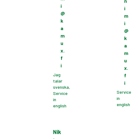
n
i
i
@
m
k
i
a
@
m
k
u
a
x.
m
f
u
i
x.
Jag
f
talar
i
svenska,
Service
Service
in
in
english
english
Nik