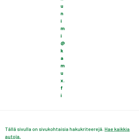
u
n
i
m
i
@
k
a
m
u
x.
f
i
Tällä sivulla on sivukohtaisia hakukriteerejä.
Hae kaikkia
autoja.