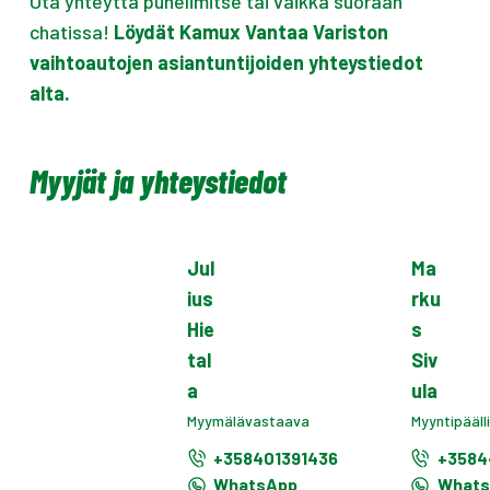
Ota yhteyttä puhelimitse tai vaikka suoraan
chatissa!
Löydät Kamux Vantaa Variston
vaihtoautojen asiantuntijoiden yhteystiedot
alta.
Myyjät ja yhteystiedot
Jul
Ma
ius
rku
Hie
s
tal
Siv
a
ula
Myymälävastaava
Myyntipääll
+358401391436
+3584
WhatsApp
What