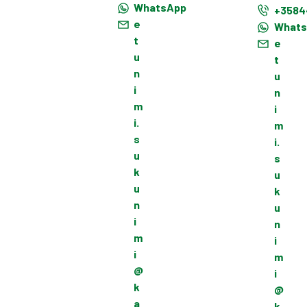
WhatsApp
+3584
e
What
t
e
u
t
n
u
i
n
m
i
i.
m
s
i.
u
s
k
u
u
k
n
u
i
n
m
i
i
m
@
i
k
@
a
k