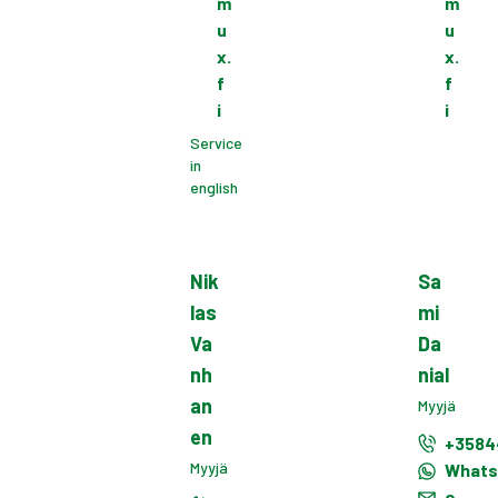
m
m
u
u
x.
x.
f
f
i
i
Service
in
english
Nik
Sa
las
mi
Va
Da
nh
nial
an
Myyjä
en
+3584
Myyjä
What
e