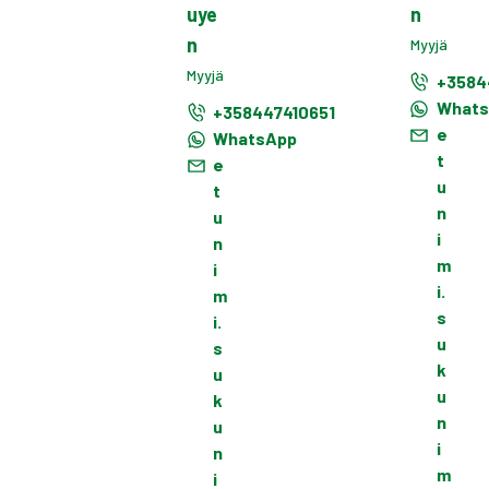
uye
n
n
Myyjä
Myyjä
+3584
What
+358447410651
e
WhatsApp
t
e
u
t
n
u
i
n
m
i
i.
m
s
i.
u
s
k
u
u
k
n
u
i
n
m
i