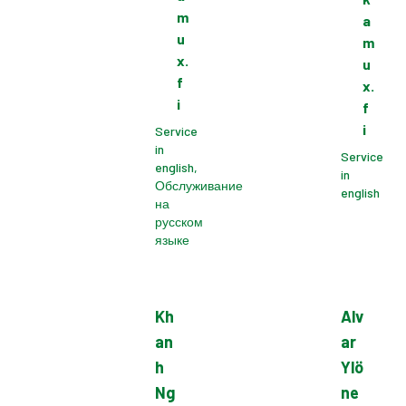
m
a
u
m
x.
u
f
x.
i
f
i
Service
in
Service
english,
in
Обслуживание
english
на
русском
языке
Kh
Alv
an
ar
h
Ylö
Ng
ne