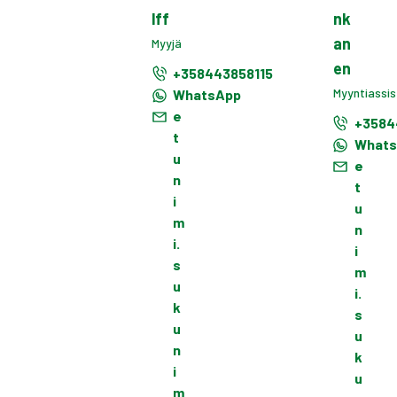
lff
nk
an
Myyjä
en
+358443858115
Myyntiassis
WhatsApp
e
+3584
t
What
u
e
n
t
i
u
m
n
i.
i
s
m
u
i.
k
s
u
u
n
k
i
u
m