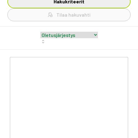
Hakukriteerit
Tilaa hakuvahti