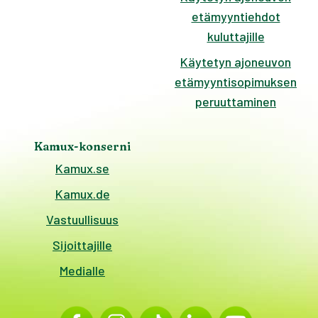
etämyyntiehdot
kuluttajille
Käytetyn ajoneuvon
etämyyntisopimuksen
peruuttaminen
Kamux-konserni
Kamux.se
Kamux.de
Vastuullisuus
Sijoittajille
Medialle