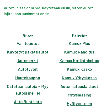
Autot, joissa on kuvia, näytetään ensin, sitten autot
lajitellaan uusimmat ensin.
Autot
Palvelut
Vaihtoautot
Kamux Plus
Käytetyt pakettiautot
Kamux Rahoitus
Automerkit
Kamux Kotiintoimitus
Autotyypit
Kamux Kasko
Huutokauppa
Kamux Yrityskasko
Ostetaan autoja – Myy
Auton latauslaitteet
autosi meille!
Yritysleasing
Auto Ruotsista
Hyötyautojen