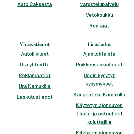
Auto Saksasta
varustelupalvelu
Vetokoukku
Renkaat
Yhteystiedot
Lisätiedot
Autoliikkeet
Ajankohtaista
Ota yhteyttä
Poikkeusaukioloajat
Reklamaatiot
Usein kysytyt
kysymykset
Ura Kamuxilla
Kaupanteko Kamuxilla
Laskutustiedot
Käytetyn ajoneuvon
tilaus- ja ostoehdot
kuluttajille
Käytetyn ajoneuvon