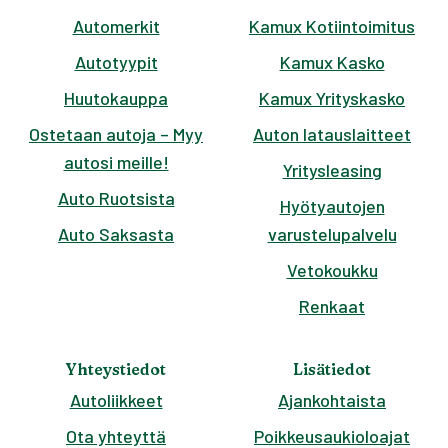
Automerkit
Kamux Kotiintoimitus
Autotyypit
Kamux Kasko
Huutokauppa
Kamux Yrityskasko
Ostetaan autoja – Myy
Auton latauslaitteet
autosi meille!
Yritysleasing
Auto Ruotsista
Hyötyautojen
Auto Saksasta
varustelupalvelu
Vetokoukku
Renkaat
Yhteystiedot
Lisätiedot
Autoliikkeet
Ajankohtaista
Ota yhteyttä
Poikkeusaukioloajat