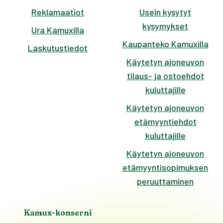
Reklamaatiot
Usein kysytyt
kysymykset
Ura Kamuxilla
Kaupanteko Kamuxilla
Laskutustiedot
Käytetyn ajoneuvon
tilaus- ja ostoehdot
kuluttajille
Käytetyn ajoneuvon
etämyyntiehdot
kuluttajille
Käytetyn ajoneuvon
etämyyntisopimuksen
peruuttaminen
Kamux-konserni