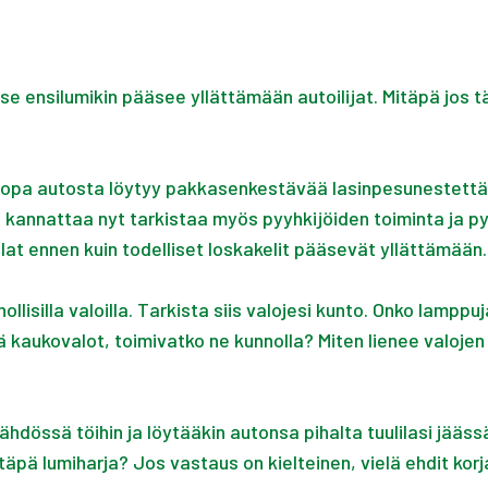
se ensilumikin pääsee yllättämään autoilijat. Mitäpä jos t
i jopa autosta löytyy pakkasenkestävää lasinpesunestettä. L
kannattaa nyt tarkistaa myös pyyhkijöiden toiminta ja py
ulat ennen kuin todelliset loskakelit pääsevät yllättämään.
isilla valoilla. Tarkista siis valojesi kunto. Onko lamppu
 kaukovalot, toimivatko ne kunnolla? Miten lienee valojen
dössä töihin ja löytääkin autonsa pihalta tuulilasi jäässä
pä lumiharja? Jos vastaus on kielteinen, vielä ehdit korja