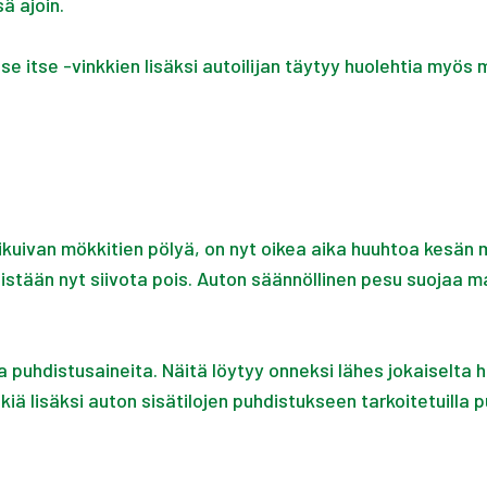
ä ajoin.
se itse -vinkkien lisäksi autoilijan täytyy huolehtia myö
ikuivan mökkitien pölyä, on nyt oikea aika huuhtoa kesän 
istään nyt siivota pois. Auton säännöllinen pesu suojaa ma
a puhdistusaineita. Näitä löytyy onneksi lähes jokaiselta
kiä lisäksi auton sisätilojen puhdistukseen tarkoitetuilla p