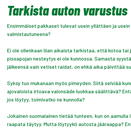
Tarkista auton varustus
Ensimmäiset pakkaset tulevat usein yllättäen ja usein 
valmistautuneena?
Ei ole ollenkaan liian aikaista tarkistaa, että kotoa ta
pissapojan nesteytys ei ole kunnossa. Samasta syystä 
jälkeensä vain vetiset raidat, on ehkä aika päivittää s
Syksy tuo mukanaan myös pimeyden. Siitä selviää kunnoll
ajovaloista irtoava valonsäde luokkaa säälittävä? Entä
jos löytyy, toimivatko ne kunnolla?
Jokainen suomalainen tietää tunteen, kun on aamulla läh
raapata täytyy. Mutta löytyykö autosta jääraappa? Entä