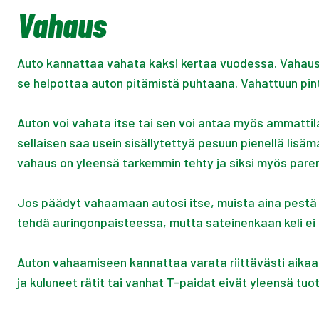
Vahaus
Auto kannattaa vahata kaksi kertaa vuodessa. Vahaus o
se helpottaa auton pitämistä puhtaana. Vahattuun pint
Auton voi vahata itse tai sen voi antaa myös ammattil
sellaisen saa usein sisällytettyä pesuun pienellä lisä
vahaus on yleensä tarkemmin tehty ja siksi myös pare
Jos päädyt vahaamaan autosi itse, muista aina pestä 
tehdä auringonpaisteessa, mutta sateinenkaan keli ei li
Auton vahaamiseen kannattaa varata riittävästi aikaa,
ja kuluneet rätit tai vanhat T-paidat eivät yleensä tuo