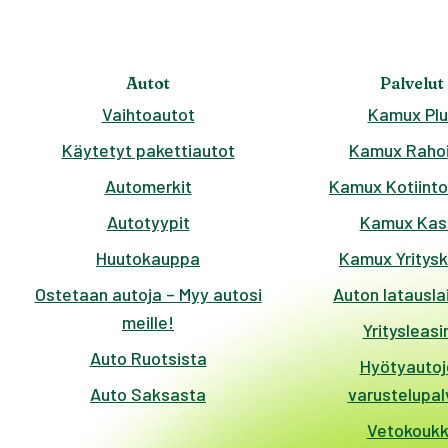
Autot
Palvelut
Vaihtoautot
Kamux Plu
Käytetyt pakettiautot
Kamux Rahoi
Automerkit
Kamux Kotiinto
Autotyypit
Kamux Kas
Huutokauppa
Kamux Yritys
Ostetaan autoja – Myy autosi
Auton latausla
meille!
Yritysleasi
Auto Ruotsista
Hyötyautoj
Auto Saksasta
varustelupal
Vetokouk