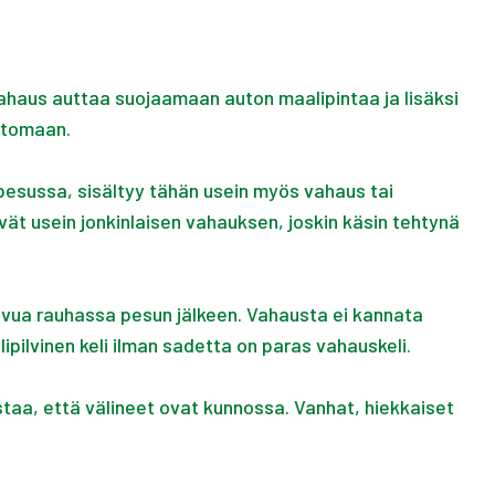
vahaus auttaa suojaamaan auton maalipintaa ja lisäksi
attomaan.
pesussa, sisältyy tähän usein myös vahaus tai
vät usein jonkinlaisen vahauksen, joskin käsin tehtynä
ivua rauhassa pesun jälkeen. Vahausta ei kannata
lipilvinen keli ilman sadetta on paras vahauskeli.
taa, että välineet ovat kunnossa. Vanhat, hiekkaiset