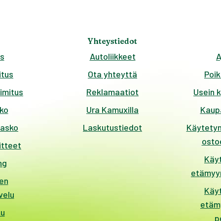
Yhteystiedot
s
Autoliikkeet
A
tus
Ota yhteyttä
Poik
imitus
Reklamaatiot
Usein 
ko
Ura Kamuxilla
Kaup
kasko
Laskutustiedot
Käytetyn
ostoe
itteet
Käy
ng
etämyyn
en
Käy
velu
etäm
ku
p