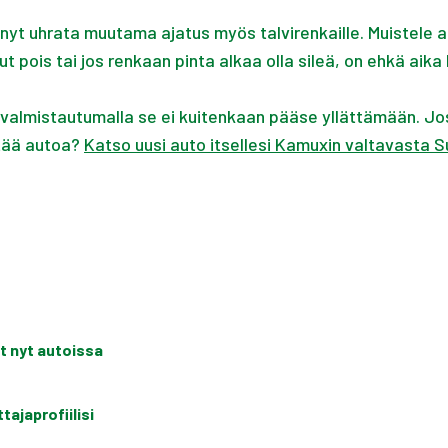
 nyt uhrata muutama ajatus myös talvirenkaille. Muistele a
nut pois tai jos renkaan pinta alkaa olla sileä, on ehkä aik
ja valmistautumalla se ei kuitenkaan pääse yllättämään. 
ttää autoa?
Katso uusi auto itsellesi Kamuxin valtavasta 
t nyt autoissa
ajaprofiilisi