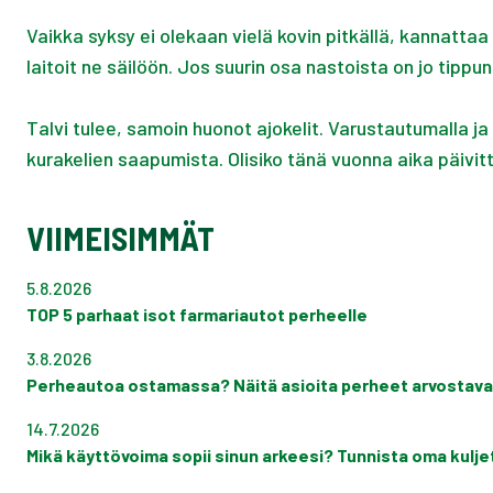
Vaikka syksy ei olekaan vielä kovin pitkällä, kannattaa
laitoit ne säilöön. Jos suurin osa nastoista on jo tippu
Talvi tulee, samoin huonot ajokelit. Varustautumalla 
kurakelien saapumista. Olisiko tänä vuonna aika päivi
VIIMEISIMMÄT
5.8.2026
TOP 5 parhaat isot farmariautot perheelle
3.8.2026
Perheautoa ostamassa? Näitä asioita perheet arvostava
14.7.2026
Mikä käyttövoima sopii sinun arkeesi? Tunnista oma kuljett