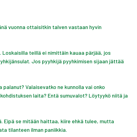
änä vuonna ottaisitkin talven vastaan hyvin
oskaisilla teillä ei nimittäin kauaa pärjää, jos
yhkijänsulat. Jos pyyhkijä pyyhkimisen sijaan jättää
ja palanut? Valaisevatko ne kunnolla vai onko
 kohdistuksen laita? Entä sumuvalot? Löytyykö niitä ja
. Eipä se mitään haittaa, kiire ehkä tulee, mutta
ta tilanteen ilman paniikkia.