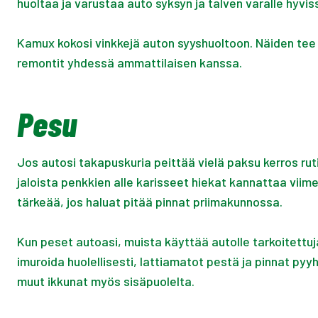
huoltaa ja varustaa auto syksyn ja talven varalle hyviss
Kamux kokosi vinkkejä auton syyshuoltoon. Näiden tee 
remontit yhdessä ammattilaisen kanssa.
Pesu
Jos autosi takapuskuria peittää vielä paksu kerros rut
jaloista penkkien alle karisseet hiekat kannattaa viime
tärkeää, jos haluat pitää pinnat priimakunnossa.
Kun peset autoasi, muista käyttää autolle tarkoitettuj
imuroida huolellisesti, lattiamatot pestä ja pinnat pyyh
muut ikkunat myös sisäpuolelta.