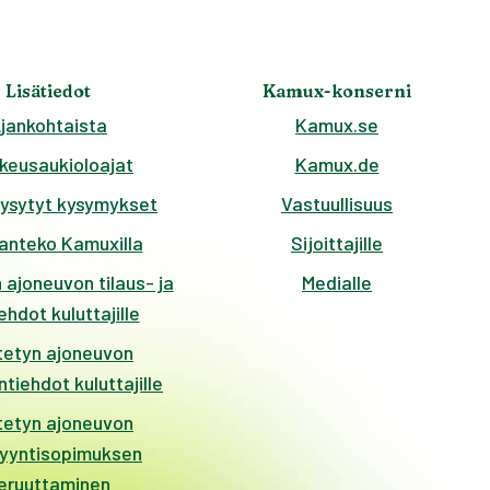
Lisätiedot
Kamux-konserni
jankohtaista
Kamux.se
keusaukioloajat
Kamux.de
kysytyt kysymykset
Vastuullisuus
anteko Kamuxilla
Sijoittajille
 ajoneuvon tilaus- ja
Medialle
hdot kuluttajille
tetyn ajoneuvon
tiehdot kuluttajille
tetyn ajoneuvon
yyntisopimuksen
eruuttaminen