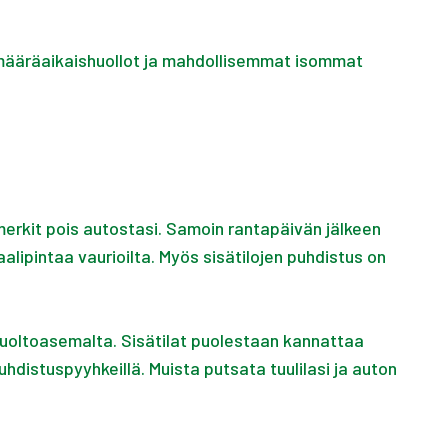
s määräaikaishuollot ja mahdollisemmat isommat
merkit pois autostasi. Samoin rantapäivän jälkeen
alipintaa vaurioilta. Myös sisätilojen puhdistus on
 huoltoasemalta. Sisätilat puolestaan kannattaa
uhdistuspyyhkeillä. Muista putsata tuulilasi ja auton