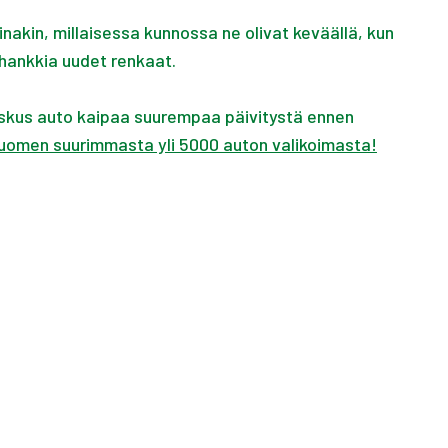
inakin, millaisessa kunnossa ne olivat keväällä, kun
a hankkia uudet renkaat.
Joskus auto kaipaa suurempaa päivitystä ennen
Suomen suurimmasta yli 5000 auton valikoimasta!