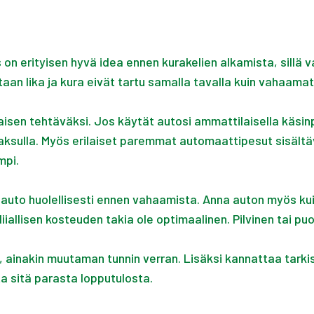
n erityisen hyvä idea ennen kurakelien alkamista, sillä 
aan lika ja kura eivät tartu samalla tavalla kuin vahaam
aisen tehtäväksi. Jos käytät autosi ammattilaisella käsin
maksulla. Myös erilaiset paremmat automaattipesut sisältä
mpi.
auto huolellisesti ennen vahaamista. Anna auton myös ku
iallisen kosteuden takia ole optimaalinen. Pilvinen tai puo
 ainakin muutaman tunnin verran. Lisäksi kannattaa tarkis
ta sitä parasta lopputulosta.