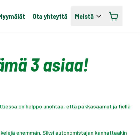
Myymälät
Ota yhteyttä
Meistä
ämä 3 asiaa!
ttiessa on helppo unohtaa, että pakkasaamut ja tiellä
esäkelejä enemmän. Siksi autonomistajan kannattaakin