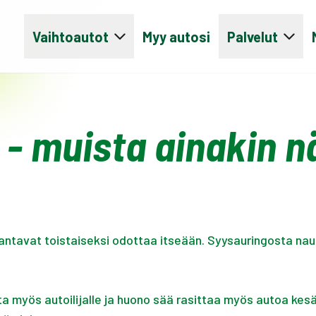
Vaihtoautot
Myy autosi
Palvelut
- muista ainakin n
 antavat toistaiseksi odottaa itseään. Syysauringosta nau
eita myös autoilijalle ja huono sää rasittaa myös autoa k