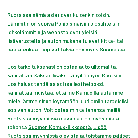
Ruotsissa nämä asiat ovat kuitenkin toisin.
Lämmitin on sopiva Pohjoismaisiin olosuhteisiin,
lohkolämmitin ja webasto ovat yleisiä
lisävarusteita ja auton mukana tulevat kitka- tai
nastarenkaat sopivat talviajoon myös Suomessa.
Jos tarkoituksenasi on ostaa auto ulkomailta,
kannattaa Saksan lisäksi tähyillä myös Ruotsiin.
Jos haluat tehdä asiat itsellesi helpoksi,
kannattaa muistaa, että me Kamuxilla autamme
mielellämme sinua löytämään juuri omiin tarpeisiisi
sopivan auton. Voit ostaa minkä tahansa meillä
Ruotsissa myynnissä olevan auton myös mistä
tahansa
Suomen Kamux-liikkeestä.
Lisää
Ruotsissa myynnissä olevista autoistamme pääset