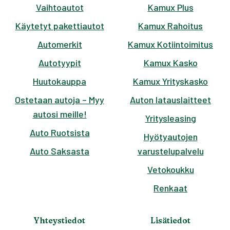
Vaihtoautot
Kamux Plus
Käytetyt pakettiautot
Kamux Rahoitus
Automerkit
Kamux Kotiintoimitus
Autotyypit
Kamux Kasko
Huutokauppa
Kamux Yrityskasko
Ostetaan autoja – Myy
Auton latauslaitteet
autosi meille!
Yritysleasing
Auto Ruotsista
Hyötyautojen
Auto Saksasta
varustelupalvelu
Vetokoukku
Renkaat
Yhteystiedot
Lisätiedot