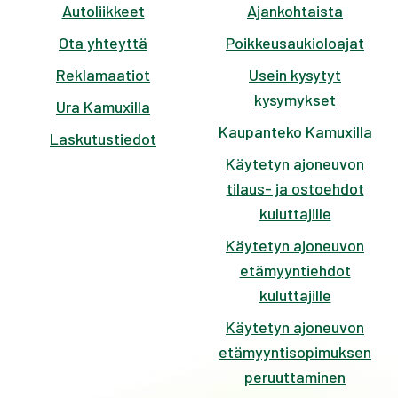
Autoliikkeet
Ajankohtaista
Ota yhteyttä
Poikkeusaukioloajat
Reklamaatiot
Usein kysytyt
kysymykset
Ura Kamuxilla
Kaupanteko Kamuxilla
Laskutustiedot
Käytetyn ajoneuvon
tilaus- ja ostoehdot
kuluttajille
Käytetyn ajoneuvon
etämyyntiehdot
kuluttajille
Käytetyn ajoneuvon
etämyyntisopimuksen
peruuttaminen