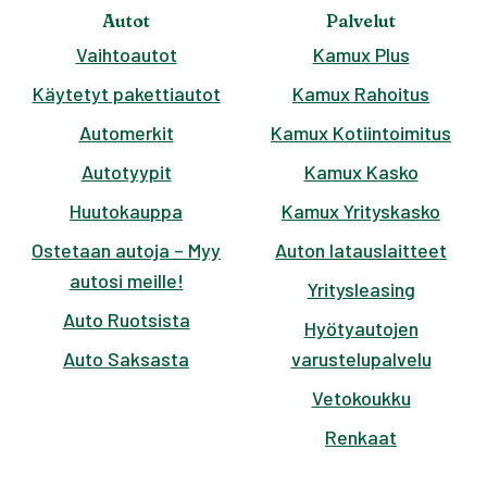
Autot
Palvelut
Vaihtoautot
Kamux Plus
Käytetyt pakettiautot
Kamux Rahoitus
Automerkit
Kamux Kotiintoimitus
Autotyypit
Kamux Kasko
Huutokauppa
Kamux Yrityskasko
Ostetaan autoja – Myy
Auton latauslaitteet
autosi meille!
Yritysleasing
Auto Ruotsista
Hyötyautojen
Auto Saksasta
varustelupalvelu
Vetokoukku
Renkaat