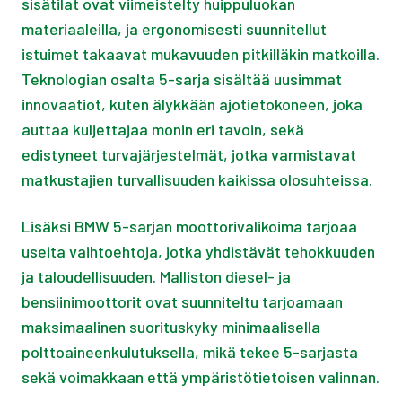
sisätilat ovat viimeistelty huippuluokan
materiaaleilla, ja ergonomisesti suunnitellut
istuimet takaavat mukavuuden pitkilläkin matkoilla.
Teknologian osalta 5-sarja sisältää uusimmat
innovaatiot, kuten älykkään ajotietokoneen, joka
auttaa kuljettajaa monin eri tavoin, sekä
edistyneet turvajärjestelmät, jotka varmistavat
matkustajien turvallisuuden kaikissa olosuhteissa.
Lisäksi BMW 5-sarjan moottorivalikoima tarjoaa
useita vaihtoehtoja, jotka yhdistävät tehokkuuden
ja taloudellisuuden. Malliston diesel- ja
bensiinimoottorit ovat suunniteltu tarjoamaan
maksimaalinen suorituskyky minimaalisella
polttoaineenkulutuksella, mikä tekee 5-sarjasta
sekä voimakkaan että ympäristötietoisen valinnan.