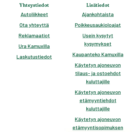
Yhteystiedot
Lisätiedot
Autoliikkeet
Ajankohtaista
Ota yhteyttä
Poikkeusaukioloajat
Reklamaatiot
Usein kysytyt
kysymykset
Ura Kamuxilla
Kaupanteko Kamuxilla
Laskutustiedot
Käytetyn ajoneuvon
tilaus- ja ostoehdot
kuluttajille
Käytetyn ajoneuvon
etämyyntiehdot
kuluttajille
Käytetyn ajoneuvon
etämyyntisopimuksen