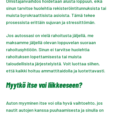
Omistajanvaihdos hoidetaan alusta loppuun, eikä
sinun tarvitse huolehtia rekisteröintitunnuksista tai
muista byrokraattisista asioista. Tämä tekee
prosessista erittäin sujuvan ja stressittömän.
Jos autossasi on vielä rahoitusta jäljellä, me
maksamme jäljellä olevan loppuvelan suoraan
rahoitusyhtiöön. Sinun ei tarvitse huolehtia
rahoituksen lopettamisesta tai muista
taloudellisista järjestelyistä. Voit luottaa siihen,
että kaikki hoituu ammattitaidolla ja luotettavasti.
Myytkö itse vai liikkeeseen?
Auton myyminen itse voi olla hyvä vaihtoehto, jos
nautit autojen kanssa puuhaamisesta ja sinulla on