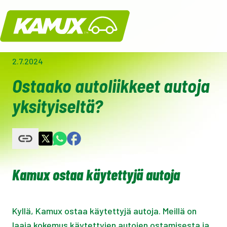
Kamux
2.7.2024
Ostaako autoliikkeet autoja
yksityiseltä?
Kamux ostaa käytettyjä autoja
Kyllä, Kamux ostaa käytettyjä autoja. Meillä on
laaja kokemus käytettyjen autojen ostamisesta ja