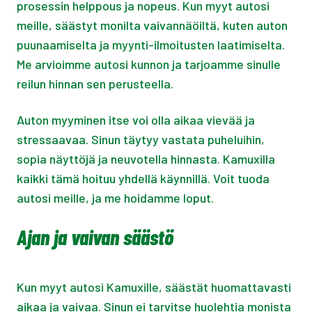
prosessin helppous ja nopeus. Kun myyt autosi
meille, säästyt monilta vaivannäöiltä, kuten auton
puunaamiselta ja myynti-ilmoitusten laatimiselta.
Me arvioimme autosi kunnon ja tarjoamme sinulle
reilun hinnan sen perusteella.
Auton myyminen itse voi olla aikaa vievää ja
stressaavaa. Sinun täytyy vastata puheluihin,
sopia näyttöjä ja neuvotella hinnasta. Kamuxilla
kaikki tämä hoituu yhdellä käynnillä. Voit tuoda
autosi meille, ja me hoidamme loput.
Ajan ja vaivan säästö
Kun myyt autosi Kamuxille, säästät huomattavasti
aikaa ja vaivaa. Sinun ei tarvitse huolehtia monista