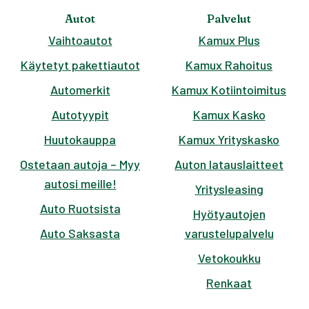
Autot
Palvelut
Vaihtoautot
Kamux Plus
Käytetyt pakettiautot
Kamux Rahoitus
Automerkit
Kamux Kotiintoimitus
Autotyypit
Kamux Kasko
Huutokauppa
Kamux Yrityskasko
Ostetaan autoja – Myy
Auton latauslaitteet
autosi meille!
Yritysleasing
Auto Ruotsista
Hyötyautojen
Auto Saksasta
varustelupalvelu
Vetokoukku
Renkaat