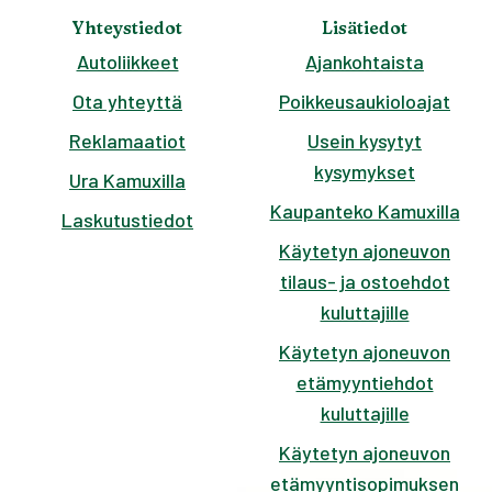
Yhteystiedot
Lisätiedot
Autoliikkeet
Ajankohtaista
Ota yhteyttä
Poikkeusaukioloajat
Reklamaatiot
Usein kysytyt
kysymykset
Ura Kamuxilla
Kaupanteko Kamuxilla
Laskutustiedot
Käytetyn ajoneuvon
tilaus- ja ostoehdot
kuluttajille
Käytetyn ajoneuvon
etämyyntiehdot
kuluttajille
Käytetyn ajoneuvon
etämyyntisopimuksen