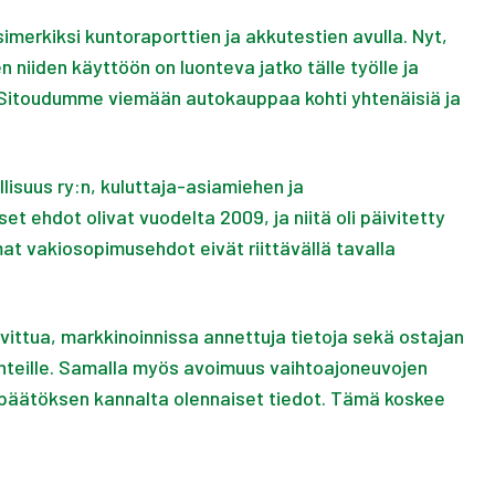
erkiksi kuntoraporttien ja akkutestien avulla. Nyt,
iiden käyttöön on luonteva jatko tälle työlle ja
 ”Sitoudumme viemään autokauppaa kohti yhtenäisiä ja
lisuus ry:n, kuluttaja-asiamiehen ja
t ehdot olivat vuodelta 2009, ja niitä oli päivitetty
at vakiosopimusehdot eivät riittävällä tavalla
vittua, markkinoinnissa annettuja tietoja sekä ostajan
lanteille. Samalla myös avoimuus vaihtoajoneuvojen
opäätöksen kannalta olennaiset tiedot. Tämä koskee