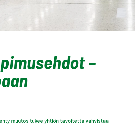
opimusehdot –
paan
ehty muutos tukee yhtiön tavoitetta vahvistaa