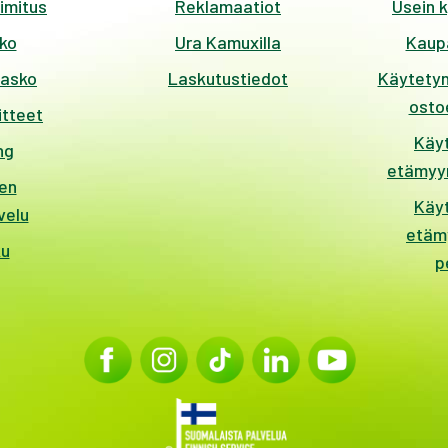
imitus
Reklamaatiot
Usein 
ko
Ura Kamuxilla
Kaup
kasko
Laskutustiedot
Käytetyn
ostoe
itteet
Käy
ng
etämyyn
en
Käy
velu
etäm
ku
p