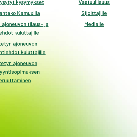
kysytyt kysymykset
Vastuullisuus
anteko Kamuxilla
Sijoittajille
 ajoneuvon tilaus- ja
Medialle
hdot kuluttajille
tetyn ajoneuvon
tiehdot kuluttajille
tetyn ajoneuvon
yyntisopimuksen
eruuttaminen