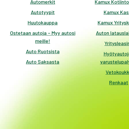
Automerkit
Kamux Kotiinto
Autotyypit
Kamux Kas
Huutokauppa
Kamux Yritys
Ostetaan autoja – Myy autosi
Auton latausla
meille!
Yritysleasi
Auto Ruotsista
Hyötyautoj
Auto Saksasta
varustelupal
Vetokouk
Renkaat