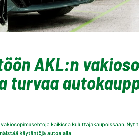
töön AKL:n vakios
ja turvaa autokaup
 vakiosopimusehtoja kaikissa kuluttajakaupoissaan. Nyt t
näistää käytäntöjä autoalalla.