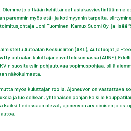
 Olemme jo pitkään kehittäneet asiakasviestintäämme esim
paremmin myös etä- ja kotimyynnin tarpeita, siirtyminen n
toimitusjohtaja Joni Tuominen, Kamux Suomi Oy, ja lisää
lmisteltu Autoalan Keskusliiton (AKL), Autotuojat ja -teol
ytty autoalan kuluttajaneuvottelukunnassa (AUNE). Edellise
KV:n suosituksiin pohjautuvaa sopimuspohjaa, sillä aiemm
kaan näkökulmasta.
 mutta myös kuluttajan roolia. Ajoneuvon on vastattava so
uksia ja luo selkeän, yhtenäisen pohjan kaikille kauppati
a kaikki tiedossaan olevat, ajoneuvon arvioimisen ja ost
 autoa.