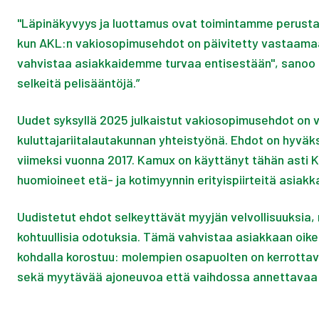
"Läpinäkyvyys ja luottamus ovat toimintamme perusta.
kun AKL:n vakiosopimusehdot on päivitetty vastaamaan 
vahvistaa asiakkaidemme turvaa entisestään", sanoo 
selkeitä pelisääntöjä.”
Uudet syksyllä 2025 julkaistut vakiosopimusehdot on va
kuluttajariitalautakunnan yhteistyönä. Ehdot on hyväks
viimeksi vuonna 2017. Kamux on käyttänyt tähän asti K
huomioineet etä- ja kotimyynnin erityispiirteitä asiak
Uudistetut ehdot selkeyttävät myyjän velvollisuuksia,
kohtuullisia odotuksia. Tämä vahvistaa asiakkaan oike
kohdalla korostuu: molempien osapuolten on kerrottav
sekä myytävää ajoneuvoa että vaihdossa annettavaa