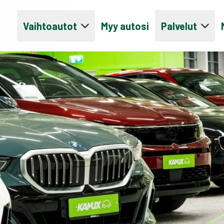
Vaihtoautot
Myy autosi
Palvelut