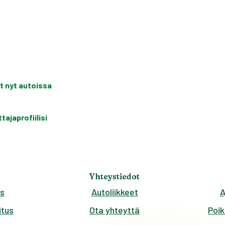
t nyt autoissa
ajaprofiilisi
Yhteystiedot
s
Autoliikkeet
A
tus
Ota yhteyttä
Poik