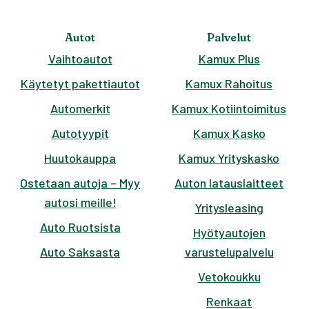
Autot
Palvelut
Vaihtoautot
Kamux Plus
Käytetyt pakettiautot
Kamux Rahoitus
Automerkit
Kamux Kotiintoimitus
Autotyypit
Kamux Kasko
Huutokauppa
Kamux Yrityskasko
Ostetaan autoja – Myy
Auton latauslaitteet
autosi meille!
Yritysleasing
Auto Ruotsista
Hyötyautojen
Auto Saksasta
varustelupalvelu
Vetokoukku
Renkaat