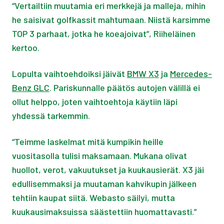
“Vertailtiin muutamia eri merkkejä ja malleja, mihin
he saisivat golfkassit mahtumaan. Niistä karsimme
TOP 3 parhaat, jotka he koeajoivat”, Riiheläinen
kertoo.
Lopulta vaihtoehdoiksi jäivät
BMW X3
ja
Mercedes-
Benz GLC
. Pariskunnalle päätös autojen välillä ei
ollut helppo, joten vaihtoehtoja käytiin läpi
yhdessä tarkemmin.
“Teimme laskelmat mitä kumpikin heille
vuositasolla tulisi maksamaan. Mukana olivat
huollot, verot, vakuutukset ja kuukausierät. X3 jäi
edullisemmaksi ja muutaman kahvikupin jälkeen
tehtiin kaupat siitä. Webasto säilyi, mutta
kuukausimaksuissa säästettiin huomattavasti.”