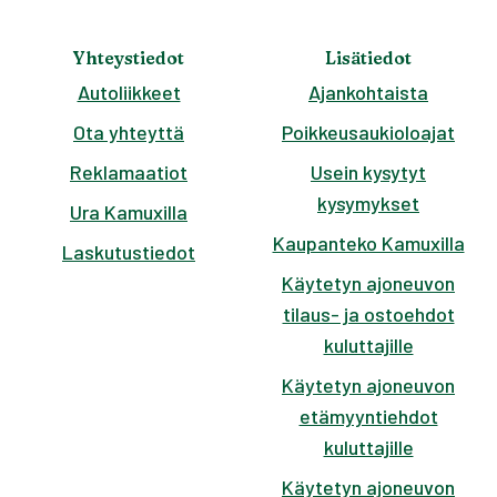
Yhteystiedot
Lisätiedot
Autoliikkeet
Ajankohtaista
Ota yhteyttä
Poikkeusaukioloajat
Reklamaatiot
Usein kysytyt
kysymykset
Ura Kamuxilla
Kaupanteko Kamuxilla
Laskutustiedot
Käytetyn ajoneuvon
tilaus- ja ostoehdot
kuluttajille
Käytetyn ajoneuvon
etämyyntiehdot
kuluttajille
Käytetyn ajoneuvon