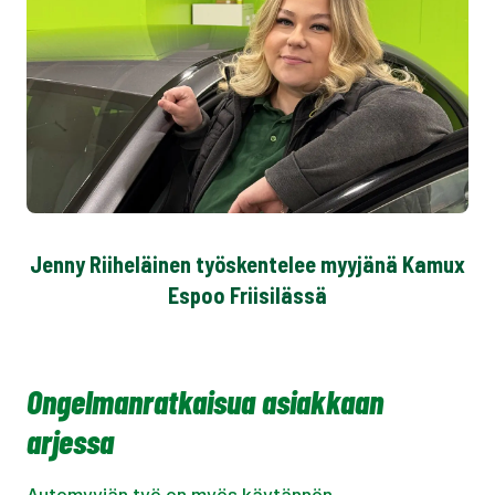
Jenny Riiheläinen työskentelee myyjänä Kamux
Espoo Friisilässä
Ongelmanratkaisua asiakkaan
arjessa
Automyyjän työ on myös käytännön