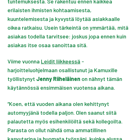
tuntemuksesta. Se rakentuu ennen kaikkea
erilaisten ihmisten kohtaamisesta,
kuuntelemisesta ja kyvystä löytää asiakkaalle
oikea ratkaisu. Usein tärkeintä on ymmärtää, mitä
asiakas todella tarvitsee: joskus jopa ennen kuin
asiakas itse osaa sanoittaa sitä.
Viime vuonna
Leidit liikkeessä
-
harjoitteluohjelmaan osallistunut ja Kamuxille
työllistynyt
Jenny Riiheläinen
on nähnyt tämän
käytännössä ensimmäisen vuotensa aikana.
“Koen, että vuoden aikana olen kehittynyt
automyyjänä todella paljon. Olen saanut siitä
palautetta myös esihenkilöiltä sekä kollegoilta.
Parasta on ollut nähdä oma ammatillinen
kasvutarina ja huomata työssäni, kuinka alussa