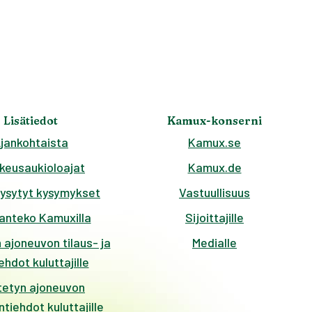
Lisätiedot
Kamux-konserni
jankohtaista
Kamux.se
keusaukioloajat
Kamux.de
kysytyt kysymykset
Vastuullisuus
anteko Kamuxilla
Sijoittajille
 ajoneuvon tilaus- ja
Medialle
hdot kuluttajille
tetyn ajoneuvon
tiehdot kuluttajille