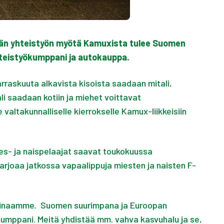
vän yhteistyön myötä Kamuxista tulee Suomen
hteistyökumppani ja autokauppa.
rraskuuta alkavista kisoista saadaan mitali,
ali saadaan kotiin ja miehet voittavat
ltakunnalliselle kierrokselle Kamux-liikkeisiin
ies- ja naispelaajat saavat toukokuussa
rjoaa jatkossa vapaalippuja miesten ja naisten F-
arinaamme. Suomen suurimpana ja Euroopan
umppani. Meitä yhdistää mm. vahva kasvuhalu ja se,