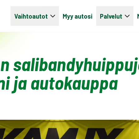
Vaihtoautot
Myy autosi
Palvelut
 salibandyhuippu
i ja autokauppa