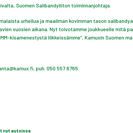
mivalta, Suomen Salibandyliiton toiminnanjohtaja.
uomalaista urheilua ja maailman kovimman tason salibandy
aavien vuosien aikana. Nyt toivotamme joukkueelle mitä p
M-kisamenestystä liikkeissämme”, Kamuxin Suomen maaj
aranta@kamux.fi, puh. 050 557 6765
t nyt autoissa