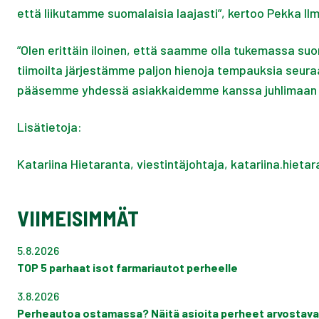
että liikutamme suomalaisia laajasti”, kertoo Pekka Il
”Olen erittäin iloinen, että saamme olla tukemassa s
tiimoilta järjestämme paljon hienoja tempauksia seur
pääsemme yhdessä asiakkaidemme kanssa juhlimaan M
Lisätietoja:
Katariina Hietaranta, viestintäjohtaja, katariina.hiet
VIIMEISIMMÄT
5.8.2026
TOP 5 parhaat isot farmariautot perheelle
3.8.2026
Perheautoa ostamassa? Näitä asioita perheet arvostava