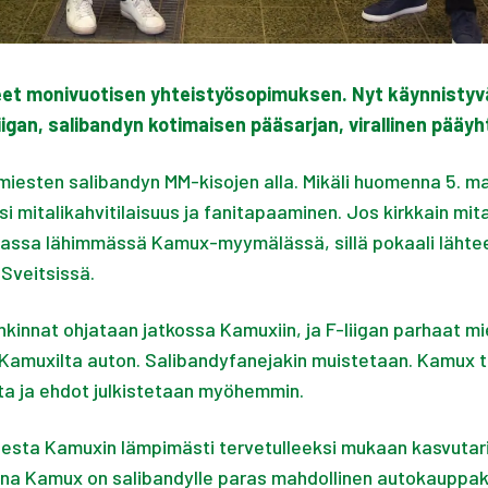
neet monivuotisen yhteistyösopimuksen. Nyt käynnisty
igan, salibandyn kotimaisen pääsarjan, virallinen pääy
miesten salibandyn MM-kisojen alla. Mikäli huomenna 5. ma
si mitalikahvitilaisuus ja fanitapaaminen. Jos kirkkain mit
sa lähimmässä Kamux-myymälässä, sillä pokaali lähtee va
Sveitsissä.
nkinnat ohjataan jatkossa Kamuxiin, ja F-liigan parhaat m
amuxilta auton. Salibandyfanejakin muistetaan. Kamux ta
ta ja ehdot julkistetaan myöhemmin.
lesta Kamuxin lämpimästi tervetulleeksi mukaan kasvut
na Kamux on salibandylle paras mahdollinen autokauppak