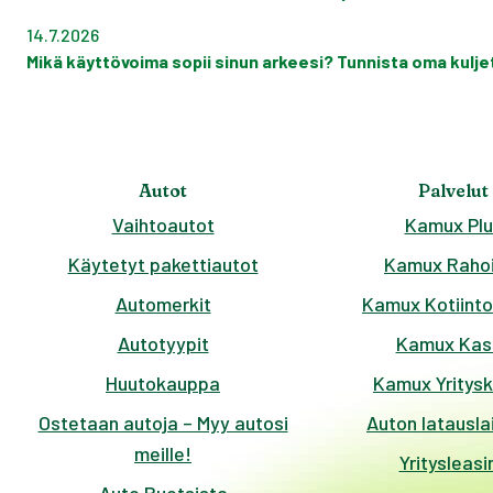
14.7.2026
Mikä käyttövoima sopii sinun arkeesi? Tunnista oma kuljett
Autot
Palvelut
Vaihtoautot
Kamux Plu
Käytetyt pakettiautot
Kamux Rahoi
Automerkit
Kamux Kotiinto
Autotyypit
Kamux Kas
Huutokauppa
Kamux Yritys
Ostetaan autoja – Myy autosi
Auton latausla
meille!
Yritysleasi