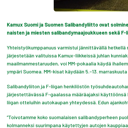
Kamux Suomi ja Suomen Salibandyliitto ovat solmi
naisten ja miesten salibandymaajoukkueen sekä F-li
Yhteistyökumppanuus varmistui jännittävällä hetkellä 
järjestetään valituissa Kamux-liikkeissä juhlan kunniak
maailmanmestaruuden, voi MM-pokaalia käydä ihailemas
ympäri Suomea. MM-kisat käydään 5.–13. marraskuuta 
Salibandyliiton ja F-liigan henkilöstön työsuhdeautoha
järjestettävässä F-gaalassa määräajaksi käyttöönsä K
liigan otteluihin autokaupan yhteydessä. Edun ajankoh
”Toivotamme koko suomalaisen salibandyperheen puo
kolmanneksi suurimpana käytettyjen autojen kauppiaa