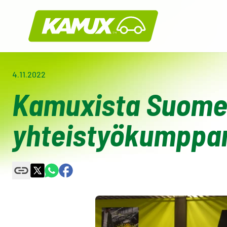
Kamux
4.11.2022
Kamuxista Suomen
yhteistyökumppan