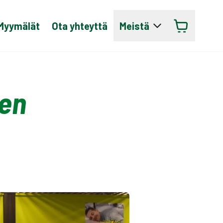
Myymälät
Ota yhteyttä
Meistä
jen