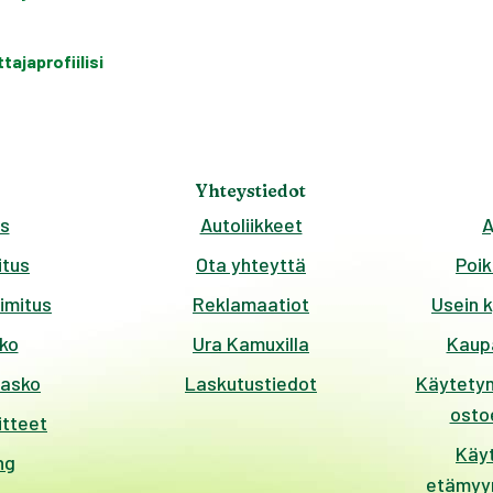
ajaprofiilisi
Yhteystiedot
s
Autoliikkeet
A
tus
Ota yhteyttä
Poik
imitus
Reklamaatiot
Usein 
ko
Ura Kamuxilla
Kaup
kasko
Laskutustiedot
Käytetyn
ostoe
itteet
Käy
ng
etämyyn