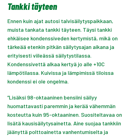
Tankki täyteen
Ennen kuin ajat autosi talvisäilytyspaikkaan,
muista tankata tankki täyteen. Täysi tankki
ehkäisee kondenssiveden kertymistä, mikä on
tärkeää etenkin pitkän säilytysajan aikana ja
erityisesti viileässä säilytystilassa.
Kondenssivettä alkaa kertyä jo alle +10C
lämpötilassa. Kuivissa ja lämpimissä tiloissa
kondenssi ei ole ongelma.
”Lisäksi 98-oktaaninen bensiini säilyy
huomattavasti paremmin ja kerää vähemmän
kosteutta kuin 95-oktaaninen. Suositeltavaa on
lisätä kausisäilytysainetta. Aine suojaa tankkiin
jäänyttä polttoainetta vanhentumiselta ja