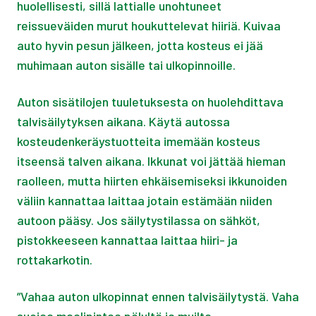
huolellisesti, sillä lattialle unohtuneet
reissueväiden murut houkuttelevat hiiriä. Kuivaa
auto hyvin pesun jälkeen, jotta kosteus ei jää
muhimaan auton sisälle tai ulkopinnoille.
Auton sisätilojen tuuletuksesta on huolehdittava
talvisäilytyksen aikana. Käytä autossa
kosteudenkeräystuotteita imemään kosteus
itseensä talven aikana. Ikkunat voi jättää hieman
raolleen, mutta hiirten ehkäisemiseksi ikkunoiden
väliin kannattaa laittaa jotain estämään niiden
autoon pääsy. Jos säilytystilassa on sähköt,
pistokkeeseen kannattaa laittaa hiiri- ja
rottakarkotin.
”Vahaa auton ulkopinnat ennen talvisäilytystä. Vaha