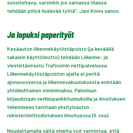
suositeltava, varsinkin jos samassa tilassa
tehdään pölyä lisäävää työtä”, Jani Koivu sanoo.
Ja lopuksi paperityöt
Kesäauton liikennekäytöstäpoisto (ja keväällä
takaisin käyttöönotto) tehdään Liikenne- ja
viestintävirasto Traficomin nettipalvelussa.
Liikennekäytöstäpoiston ajalta ei peritä
ajoneuvoveroa ja liikennevakuutuksesta enintään
yhtiökohtainen minimimaksu. Palveluun
kirjaudutaan verkkopankkitunnuksilla ja ilmoituksen
tekemiseen tarvitaan yksityisauton
rekisteröintitodistuksen ilmoitusosa (II. osa).
Noudattamalla näitä ohjeita voit varmistaa, että