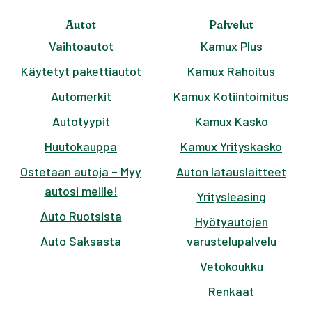
Autot
Palvelut
Vaihtoautot
Kamux Plus
Käytetyt pakettiautot
Kamux Rahoitus
Automerkit
Kamux Kotiintoimitus
Autotyypit
Kamux Kasko
Huutokauppa
Kamux Yrityskasko
Ostetaan autoja – Myy
Auton latauslaitteet
autosi meille!
Yritysleasing
Auto Ruotsista
Hyötyautojen
Auto Saksasta
varustelupalvelu
Vetokoukku
Renkaat