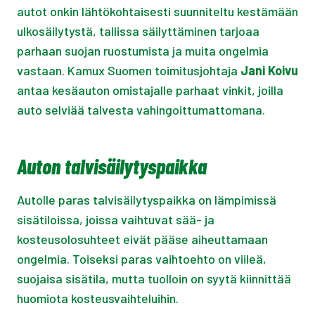
autot onkin lähtökohtaisesti suunniteltu kestämään
ulkosäilytystä, tallissa säilyttäminen tarjoaa
parhaan suojan ruostumista ja muita ongelmia
vastaan. Kamux Suomen toimitusjohtaja
Jani Koivu
antaa kesäauton omistajalle parhaat vinkit, joilla
auto selviää talvesta vahingoittumattomana.
Auton talvisäilytyspaikka
Autolle paras talvisäilytyspaikka on lämpimissä
sisätiloissa, joissa vaihtuvat sää- ja
kosteusolosuhteet eivät pääse aiheuttamaan
ongelmia. Toiseksi paras vaihtoehto on viileä,
suojaisa sisätila, mutta tuolloin on syytä kiinnittää
huomiota kosteusvaihteluihin.