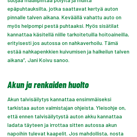
suojaa maalipintaa pölyltä ja muilta
epäpuhtauksilta, jotka saattavat kertyä auton
pinnalle talven aikana. Keväällä vahattu auto on
myös helpompi pestä puhtaaksi. Myös sisätilat
kannattaa käsitellä niille tarkoitetuilla hoitoaineilla,
erityisesti jos autossa on nahkaverhoilu. Tämä
estää nahkapenkkien kuivumisen ja halkeilun talven
aikana”, Jani Koivu sanoo.
Akun ja renkaiden huolto
Akun talvisäilytys kannattaa ensimmäiseksi
tarkistaa auton valmistajan ohjeista. Yleisohje on,
että ennen talvisäilytystä auton akku kannattaa
ladata täyteen ja irrottaa sitten autossa akun
napoihin tulevat kaapelit. Jos mahdollista, nosta