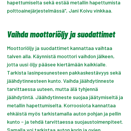
hapettumiselta sekä estää metallin hapettumista
polttoainejärjestelmässä”, Jani Koivu vinkkaa.
Vaihda moottoriöljy ja suodattimet
Moottoriöljy ja suodattimet kannattaa vaihtaa
talven alla. Käynnistä moottori vaihdon jälkeen,
jotta uusi öljy pääsee kiertämään kaikkialle.
Tarkista lasinpesunesteen pakkaskestävyys sekä
jäähdytinnesteen kunto. Vaihda jäähdytinneste
tarvittaessa uuteen, mutta älä tyhjennä
jäähdytintä. Jäähdytinneste suojaa jäätymiseltä ja
metallin hapettumiselta. Korroosiota kannattaa
ehkäistä myös tarkistamalla auton pohjan ja pellin
kunto – ja tehdä tarvittaessa suojaustoimenpiteet.
Samalla voi tarkistaa auton korin ja ovien