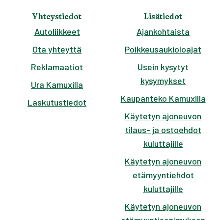
Yhteystiedot
Lisätiedot
Autoliikkeet
Ajankohtaista
Ota yhteyttä
Poikkeusaukioloajat
Reklamaatiot
Usein kysytyt
kysymykset
Ura Kamuxilla
Kaupanteko Kamuxilla
Laskutustiedot
Käytetyn ajoneuvon
tilaus- ja ostoehdot
kuluttajille
Käytetyn ajoneuvon
etämyyntiehdot
kuluttajille
Käytetyn ajoneuvon