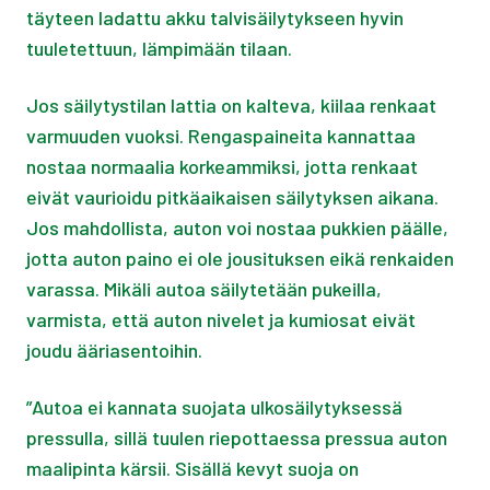
täyteen ladattu akku talvisäilytykseen hyvin
tuuletettuun, lämpimään tilaan.
Jos säilytystilan lattia on kalteva, kiilaa renkaat
varmuuden vuoksi. Rengaspaineita kannattaa
nostaa normaalia korkeammiksi, jotta renkaat
eivät vaurioidu pitkäaikaisen säilytyksen aikana.
Jos mahdollista, auton voi nostaa pukkien päälle,
jotta auton paino ei ole jousituksen eikä renkaiden
varassa. Mikäli autoa säilytetään pukeilla,
varmista, että auton nivelet ja kumiosat eivät
joudu ääriasentoihin.
”Autoa ei kannata suojata ulkosäilytyksessä
pressulla, sillä tuulen riepottaessa pressua auton
maalipinta kärsii. Sisällä kevyt suoja on