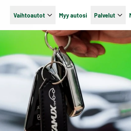
Vaihtoautot
Myy autosi
Palvelut