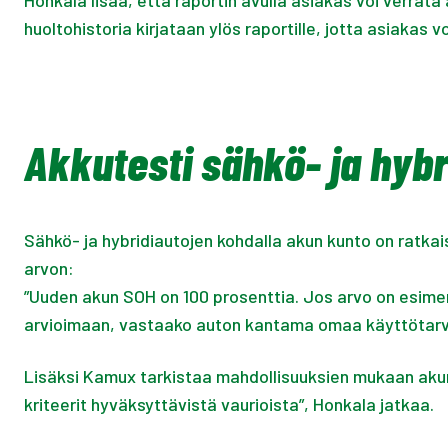
Honkala lisää, että raportin avulla asiakas voi verrat
huoltohistoria kirjataan ylös raportille, jotta asiakas 
Akkutesti sähkö- ja hybr
Sähkö- ja hybridiautojen kohdalla akun kunto on ratka
arvon:
”Uuden akun SOH on 100 prosenttia. Jos arvo on esimer
arvioimaan, vastaako auton kantama omaa käyttötarve
Lisäksi Kamux tarkistaa mahdollisuuksien mukaan akun f
kriteerit hyväksyttävistä vaurioista”, Honkala jatkaa.