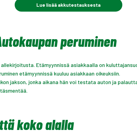
Lue lisää akkutestauksesta
 Autokaupan peruminen
lekirjoitusta. Etämyynnissä asiakkaalla on kuluttajansu
ruminen etämyynnissä kuuluu asiakkaan oikeuksiin.
kon jakson, jonka aikana hän voi testata auton ja palautt
a täsmentää.
tä koko alalla