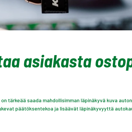
ttaa asiakasta ost
an on tärkeää saada mahdollisimman läpinäkyvä kuva aut
ukevat päätöksentekoa ja lisäävät läpinäkyvyyttä autok