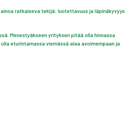
 ainoa ratkaiseva tekijä: luotettavuus ja läpinäkyvyys
ssä. Menestyäkseen yrityksen pitää olla hinnassa
mme olla eturintamassa viemässä alaa avoimempaan ja