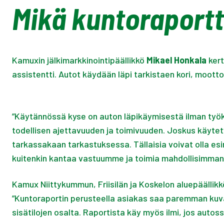
Mikä kuntoraportti
Kamuxin jälkimarkkinointipäällikkö
Mikael Honkala
kert
assistentti. Autot käydään läpi tarkistaen kori, moottor
”Käytännössä kyse on auton läpikäymisestä ilman työka
todellisen ajettavuuden ja toimivuuden. Joskus käytetyis
tarkassakaan tarkastuksessa. Tällaisia voivat olla esi
kuitenkin kantaa vastuumme ja toimia mahdollisimman
Kamux Niittykummun, Friisilän ja Koskelon aluepäällik
”Kuntoraportin perusteella asiakas saa paremman kuvan 
sisätilojen osalta. Raportista käy myös ilmi, jos auto