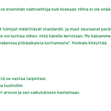
a on enemmän vaihtoehtoja kuin koskaan. Hinta ei ole enää
 toimijat määrittävät standardit, ja muut seuraavat perä
kas voi luottaa siihen, mitä hänelle kerrotaan. Me halua
akentaa pitkäaikaista luottamusta”, Honkala kiteyttää.
ttä se vastaa tarpeitasi.
ja huoltoihin.
SOH-arvoon ja sen vaikutukseen kantamaan.