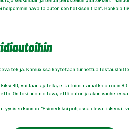
a autoja keskenään ja tehdä perustellun päätöksen. ”Mahdol
voi helpommin havaita auton sen hetkisen tilan”, Honkala ti
idiautoihin
iseva tekijä. Kamuxissa käytetään tunnettua testauslaitt
kiksi 80, voidaan ajatella, että toimintamatka on noin 8
tta. On toki huomioitava, että auton ja akun vanhetess
yysisen kunnon. ”Esimerkiksi pohjassa olevat iskemät voiva