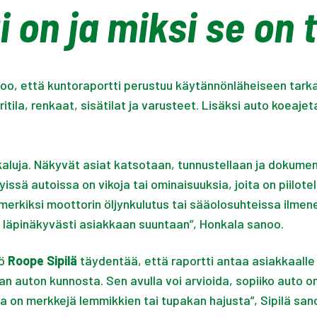
 on ja miksi se on 
oo, että kuntoraportti perustuu käytännönläheiseen tark
itila, renkaat, sisätilat ja varusteet. Lisäksi auto koeaje
luja. Näkyvät asiat katsotaan, tunnustellaan ja dokument
sä autoissa on vikoja tai ominaisuuksia, joita on piiloteltu
merkiksi moottorin öljynkulutus tai sääolosuhteissa ilmen
 läpinäkyvästi asiakkaan suuntaan”, Honkala sanoo.
kö
Roope Sipilä
täydentää, että raportti antaa asiakkaall
auton kunnosta. Sen avulla voi arvioida, sopiiko auto omii
ssa on merkkejä lemmikkien tai tupakan hajusta”, Sipilä san