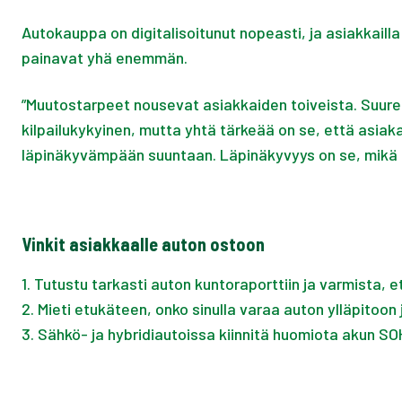
Autokauppa on digitalisoitunut nopeasti, ja asiakkaill
painavat yhä enemmän.
”Muutostarpeet nousevat asiakkaiden toiveista. Suuret
kilpailukykyinen, mutta yhtä tärkeää on se, että asia
läpinäkyvämpään suuntaan. Läpinäkyvyys on se, mikä r
Vinkit asiakkaalle auton ostoon
1
.
Tutustu tarkasti auton kuntoraporttiin ja varmista, e
2
.
Mieti etukäteen, onko sinulla varaa auton ylläpitoon 
3
.
Sähkö- ja hybridiautoissa kiinnitä huomiota akun 