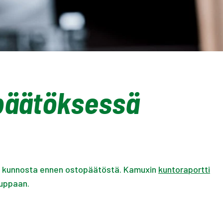
opäätöksessä
on kunnosta ennen ostopäätöstä. Kamuxin
kuntoraportti
auppaan.