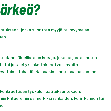
tärkeä?
astukseen, jonka suorittaa myyjä tai myymälän
taan.
oidaan. Oleellista on koeajo, joka paljastaa auton
 tai joita ei yksinkertaisesti voi havaita
evä toimintahäiriö. Näissäkin tilanteissa haluamme
e konkreettisen työkalun päätöksentekoon:
n kriteereihin esimerkiksi renkaiden, korin kunnon tai
oo.