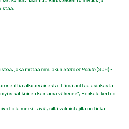
liset kolhut, naarmut, varusteiden toimivuus ja
ivistää.
eistoa, joka mittaa mm. akun
State of Health
(SOH) -
0 prosenttia alkuperäisestä. Tämä auttaa asiakasta
a myös sähköinen kantama vähenee”, Honkala kertoo.
t olla merkittäviä, sillä valmistajilla on tiukat