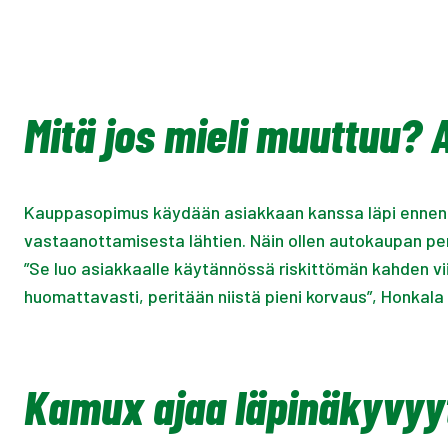
Mitä jos mieli muuttuu?
Kauppasopimus käydään asiakkaan kanssa läpi ennen al
vastaanottamisesta lähtien. Näin ollen autokaupan pe
”Se luo asiakkaalle käytännössä riskittömän kahden vii
huomattavasti, peritään niistä pieni korvaus”, Honkal
Kamux ajaa läpinäkyvyyt