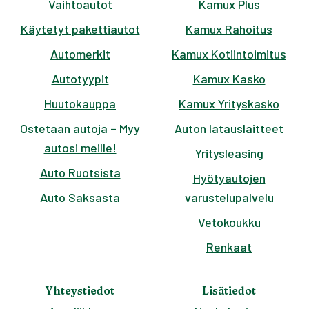
Vaihtoautot
Kamux Plus
Käytetyt pakettiautot
Kamux Rahoitus
Automerkit
Kamux Kotiintoimitus
Autotyypit
Kamux Kasko
Huutokauppa
Kamux Yrityskasko
Ostetaan autoja – Myy
Auton latauslaitteet
autosi meille!
Yritysleasing
Auto Ruotsista
Hyötyautojen
Auto Saksasta
varustelupalvelu
Vetokoukku
Renkaat
Yhteystiedot
Lisätiedot