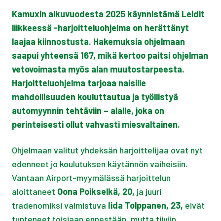
Kamuxin alkuvuodesta 2025 käynnistämä Leidit
liikkeessä -harjoitteluohjelma on herättänyt
laajaa kiinnostusta. Hakemuksia ohjelmaan
saapui yhteensä 167, mikä kertoo paitsi ohjelman
vetovoimasta myös alan muutostarpeesta.
Harjoitteluohjelma tarjoaa naisille
mahdollisuuden kouluttautua ja työllistyä
automyynnin tehtäviin – alalle, joka on
perinteisesti ollut vahvasti miesvaltainen.
Ohjelmaan valitut yhdeksän harjoittelijaa ovat nyt
edenneet jo koulutuksen käytännön vaiheisiin.
Vantaan Airport-myymälässä harjoittelun
aloittaneet
Oona Poikselkä, 20,
ja juuri
tradenomiksi valmistuva
Iida Tolppanen, 23,
eivät
tunteneet toisiaan ennestään, mutta tiiviin