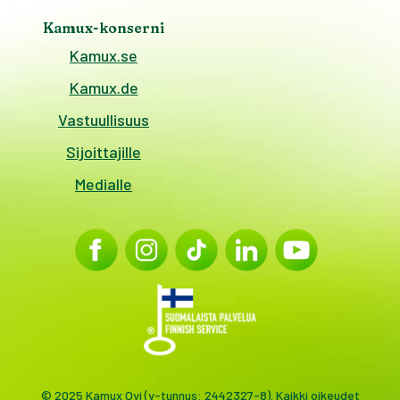
Kamux-konserni
Kamux.se
Kamux.de
Vastuullisuus
Sijoittajille
Medialle
© 2025 Kamux Oyj (y-tunnus: 2442327-8). Kaikki oikeudet