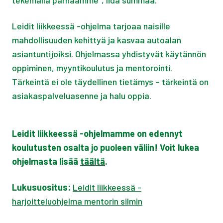
tekemällä parhaamme", Iida summaa.
Leidit liikkeessä -ohjelma tarjoaa naisille
mahdollisuuden kehittyä ja kasvaa autoalan
asiantuntijoiksi. Ohjelmassa yhdistyvät käytännön
oppiminen, myyntikoulutus ja mentorointi.
Tärkeintä ei ole täydellinen tietämys – tärkeintä on
asiakaspalveluasenne ja halu oppia.
Leidit liikkeessä -ohjelmamme on edennyt
koulutusten osalta jo puoleen väliin! Voit lukea
ohjelmasta lisää
täältä
.
Lukusuositus:
Leidit liikkeessä -
harjoitteluohjelma mentorin silmin