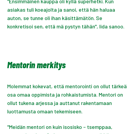
"Ensimmäinen kauppa oli kyllä superhetki. Kun
asiakas tuli koeajolta ja sanoi, että hän haluaa
auton, se tunne oli ihan käsittämätön. Se
konkretisoi sen, että mä pystyn tähän", Iida sanoo.
Mentorin merkitys
Molemmat kokevat, että mentorointi on ollut tärkeä
osa omaa oppimista ja rohkaistumista. Mentori on
ollut tukena arjessa ja auttanut rakentamaan
luottamusta omaan tekemiseen.
"Meidän mentori on kuin isosisko – tsemppaa,