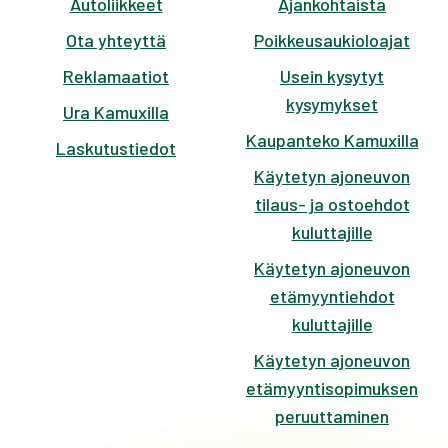
Autoliikkeet
Ajankohtaista
Ota yhteyttä
Poikkeusaukioloajat
Reklamaatiot
Usein kysytyt
kysymykset
Ura Kamuxilla
Kaupanteko Kamuxilla
Laskutustiedot
Käytetyn ajoneuvon
tilaus- ja ostoehdot
kuluttajille
Käytetyn ajoneuvon
etämyyntiehdot
kuluttajille
Käytetyn ajoneuvon
etämyyntisopimuksen
peruuttaminen