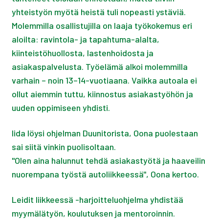
yhteistyön myötä heistä tuli nopeasti ystäviä.
Molemmilla osallistujilla on laaja työkokemus eri
aloilta: ravintola- ja tapahtuma-alalta,
kiinteistöhuollosta, lastenhoidosta ja
asiakaspalvelusta. Työelämä alkoi molemmilla
varhain – noin 13–14-vuotiaana. Vaikka autoala ei
ollut aiemmin tuttu, kiinnostus asiakastyöhön ja
uuden oppimiseen yhdisti.
Iida löysi ohjelman Duunitorista, Oona puolestaan
sai siitä vinkin puolisoltaan.
"Olen aina halunnut tehdä asiakastyötä ja haaveilin
nuorempana työstä autoliikkeessä", Oona kertoo.
Leidit liikkeessä -harjoitteluohjelma yhdistää
myymälätyön, koulutuksen ja mentoroinnin.