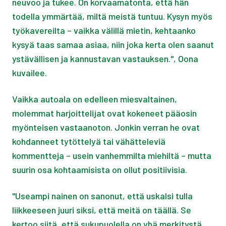
neuvoo ja tukee. On korvaamatonta, että hän
todella ymmärtää, miltä meistä tuntuu. Kysyn myös
työkavereilta – vaikka välillä mietin, kehtaanko
kysyä taas samaa asiaa, niin joka kerta olen saanut
ystävällisen ja kannustavan vastauksen.", Oona
kuvailee.
Vaikka autoala on edelleen miesvaltainen,
molemmat harjoittelijat ovat kokeneet pääosin
myönteisen vastaanoton. Jonkin verran he ovat
kohdanneet tytöttelyä tai vähätteleviä
kommentteja – usein vanhemmilta miehiltä – mutta
suurin osa kohtaamisista on ollut positiivisia.
"Useampi nainen on sanonut, että uskalsi tulla
liikkeeseen juuri siksi, että meitä on täällä. Se
kertoo siitä, että sukupuolella on yhä merkitystä