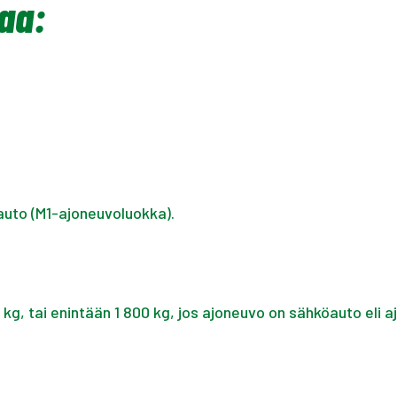
aa:
auto (M1-ajoneuvoluokka).
g, tai enintään 1 800 kg, jos ajoneuvo on sähköauto eli