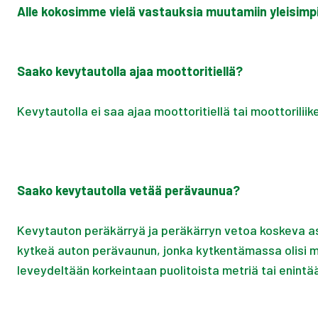
Alle kokosimme vielä vastauksia muutamiin yleisimpi
Saako kevytautolla ajaa moottoritiellä?
Kevytautolla ei saa ajaa moottoritiellä tai moottoriliike
Saako kevytautolla vetää perävaunua?
Kevytauton peräkärryä ja peräkärryn vetoa koskeva asi
kytkeä auton perävaunun, jonka kytkentämassa olisi 
leveydeltään korkeintaan puolitoista metriä tai enint