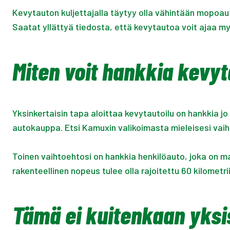
Kevytauton kuljettajalla täytyy olla vähintään mopoautok
Saatat yllättyä tiedosta, että kevytautoa voit ajaa myö
Miten voit hankkia kevy
Yksinkertaisin tapa aloittaa kevytautoilu on hankkia j
autokauppa. Etsi Kamuxin valikoimasta mieleisesi vaih
Toinen vaihtoehtosi on hankkia henkilöauto, joka on m
rakenteellinen nopeus tulee olla rajoitettu 60 kilome
Tämä ei kuitenkaan yksis