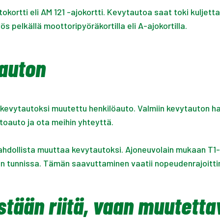
ortti eli AM 121 -ajokortti. Kevytautoa saat toki kuljettaa
s pelkällä moottoripyöräkortilla eli A-ajokortilla.
tauton
o kevytautoksi muutettu henkilöauto. Valmiin kevytauton h
toauto ja ota meihin yhteyttä.
ahdollista muuttaa kevytautoksi. Ajoneuvolain mukaan T1-
triin tunnissa. Tämän saavuttaminen vaatii nopeudenrajoit
tään riitä, vaan muutetta