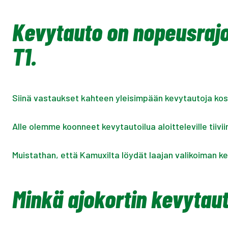
Kevytauto on nopeusrajo
T1.
Siinä vastaukset kahteen yleisimpään kevytautoja kos
Alle olemme koonneet kevytautoilua aloitteleville tiivi
Muistathan, että Kamuxilta löydät laajan valikoiman k
Minkä ajokortin kevytaut