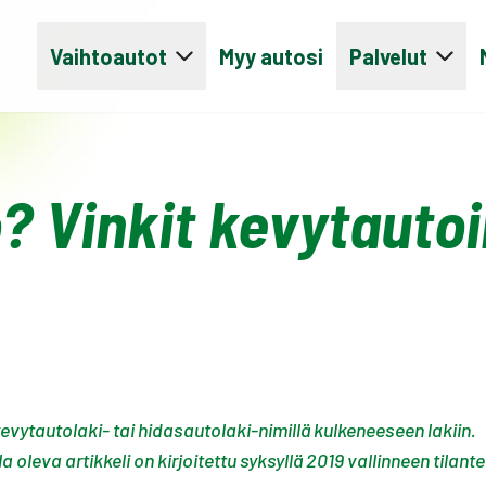
Vaihtoautot
Myy autosi
Palvelut
 Vinkit kevytautoilu
ytautolaki- tai hidasautolaki-nimillä kulkeneeseen lakiin.
a oleva artikkeli on kirjoitettu syksyllä 2019 vallinneen tila