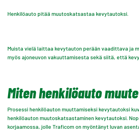
Henkilöauto pitää muutoskatsastaa kevytautoksi.
Muista vielä laittaa kevytauton perään vaadittava ja m
myös ajoneuvon vakuuttamisesta sekä siitä, että kevyt
Miten henkilöauto muute
Prosessi henkilöauton muuttamiseksi kevytautoksi kuvat
henkilöauton muutoskatsastaminen kevytautoksi. Nopeu
korjaamossa, jolle Traficom on myöntänyt luvan asenta