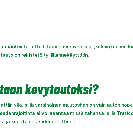
opoautoista tuttu hitaan ajoneuvon kilpi (kolmio) ennen k
auto on rekisteröity liikennekäyttöön.
taan kevytautoksi?
tiin yllä, sillä varsinainen muutoshan on vain auton nope
denrajoitinta ei voi asentaa missä tahansa, sillä Trafi
a ja korjata nopeudenrajoittimia.