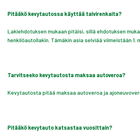
Pitääkö kevytautossa käyttää talvirenkaita?
Lakiehdotuksen mukaan pitäisi, sillä ehdotuksen mukaa
henkilöautollakin. Tämäkin asia selviää viimeistään 1.
Tarvitseeko kevytautosta maksaa autoveroa?
Kevytautosta pitää maksaa autoveroa ja ajoneuvoveroa
Pitääkö kevytauto katsastaa vuosittain?