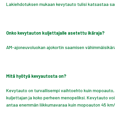
Lakiehdotuksen mukaan kevytauto tulisi katsastaa sama
Onko kevytauton kuljettajalle asetettu ikäraja?
AM-ajoneuvoluokan ajokortin saamisen vähimmäisikäraja 
Mitä hyötyä kevyautosta on?
Kevytauto on turvallisempi vaihtoehto kuin mopoauto,
kuljettajan ja koko perheen menopeliksi. Kevytauto v
antaa enemmän liikkumavaraa kuin mopoauton 45 km/h