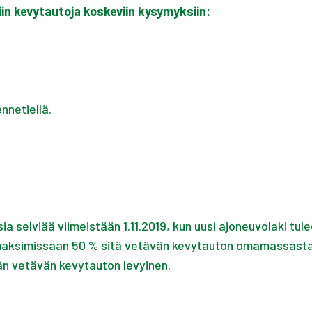
in kevytautoja koskeviin kysymyksiin:
nnetiellä.
a selviää viimeistään 1.11.2019, kun uusi ajoneuvolaki t
maksimissaan 50 % sitä vetävän kevytauton omamassasta.
ään vetävän kevytauton levyinen.