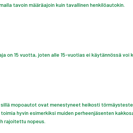
lla tavoin määräajoin kuin tavallinen henkilöautokin.
on 15 vuotta, joten alle 15-vuotias ei käytännössä voi kev
 sillä mopoautot ovat menestyneet heikosti törmäystestei
oi toimia hyvin esimerkiksi muiden perheenjäsenten kakko
 rajoitettu nopeus.