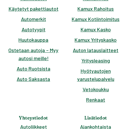
Käytetyt pakettiautot
Kamux Rahoitus
Automerkit
Kamux Kotiintoimitus
Autotyypit
Kamux Kasko
Huutokauppa
Kamux Yrityskasko
Ostetaan autoja – Myy
Auton latauslaitteet
autosi meille!
Yritysleasing
Auto Ruotsista
Hyötyautojen
Auto Saksasta
varustelupalvelu
Vetokoukku
Renkaat
Yhteystiedot
Lisätiedot
Autoliikkeet
Ajankohtaista