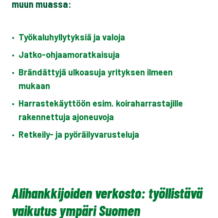
muun muassa:
•
Työkaluhyllytyksiä ja valoja
•
Jatko-ohjaamoratkaisuja
•
Brändättyjä ulkoasuja yrityksen ilmeen
mukaan
•
Harrastekäyttöön esim. koiraharrastajille
rakennettuja ajoneuvoja
•
Retkeily- ja pyöräilyvarusteluja
Alihankkijoiden verkosto: työllistävä
vaikutus ympäri Suomen