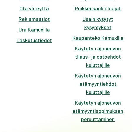
Ota yhteyttä
Poikkeusaukioloajat
Reklamaatiot
Usein kysytyt
kysymykset
Ura Kamuxilla
Kaupanteko Kamuxilla
Laskutustiedot
Käytetyn ajoneuvon
tilaus- ja ostoehdot
kuluttajille
Käytetyn ajoneuvon
etämyyntiehdot
kuluttajille
Käytetyn ajoneuvon
etämyyntisopimuksen
peruuttaminen