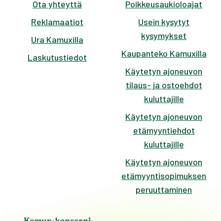
Ota yhteyttä
Poikkeusaukioloajat
Reklamaatiot
Usein kysytyt
kysymykset
Ura Kamuxilla
Kaupanteko Kamuxilla
Laskutustiedot
Käytetyn ajoneuvon
tilaus- ja ostoehdot
kuluttajille
Käytetyn ajoneuvon
etämyyntiehdot
kuluttajille
Käytetyn ajoneuvon
etämyyntisopimuksen
peruuttaminen
Kamux-konserni