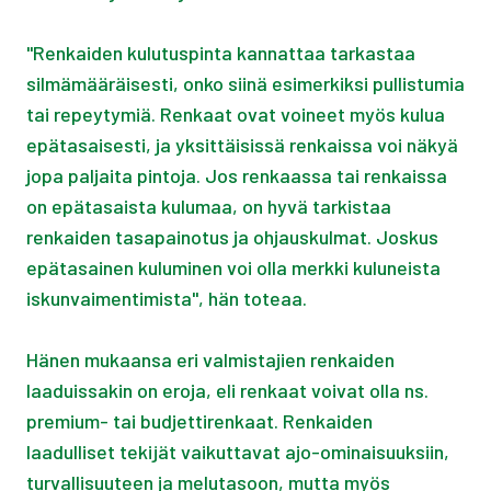
"Renkaiden kulutuspinta kannattaa tarkastaa
silmämääräisesti, onko siinä esimerkiksi pullistumia
tai repeytymiä. Renkaat ovat voineet myös kulua
epätasaisesti, ja yksittäisissä renkaissa voi näkyä
jopa paljaita pintoja. Jos renkaassa tai renkaissa
on epätasaista kulumaa, on hyvä tarkistaa
renkaiden tasapainotus ja ohjauskulmat. Joskus
epätasainen kuluminen voi olla merkki kuluneista
iskunvaimentimista", hän toteaa.
Hänen mukaansa eri valmistajien renkaiden
laaduissakin on eroja, eli renkaat voivat olla ns.
premium- tai budjettirenkaat. Renkaiden
laadulliset tekijät vaikuttavat ajo-ominaisuuksiin,
turvallisuuteen ja melutasoon, mutta myös