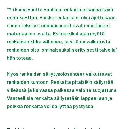
"Yli kuusi vuotta vanhoja renkaita ei kannattaisi
enää käyttää. Vaikka renkailla ei olisi ajettukaan,
niiden tekniset ominaisuudet ovat muuttuneet
materiaalien osalta. Esimerkiksi ajan myötä
renkaiden kitka vähenee, ja sillä on vaikutusta
renkaiden pito-ominaisuuksiin erityisesti talvella",
hän toteaa.
Myös renkaiden säilytysolosuhteet vaikuttavat
renkaiden kuntoon. Renkaita pitäisikin säilyttää
viileässä ja kuivassa paikassa valolta suojattuna.
Vanteellisia renkaita säilytetään lappeellaan ja
pelkkiä renkaita voi säilyttää pystyssä.