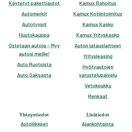
Käytetyt pakettiautot
Kamux Rahoitus
Automerkit
Kamux Kotiintoimitus
Autotyypit
Kamux Kasko
Huutokauppa
Kamux Yrityskasko
Ostetaan autoja – Myy
Auton latauslaitteet
autosi meille!
Yritysleasing
Auto Ruotsista
Hyötyautojen
Auto Saksasta
varustelupalvelu
Vetokoukku
Renkaat
Yhteystiedot
Lisätiedot
Autoliikkeet
Ajankohtaista