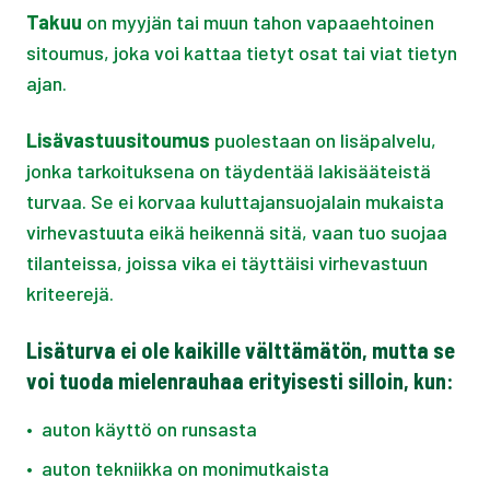
Takuu
on myyjän tai muun tahon vapaaehtoinen
sitoumus, joka voi kattaa tietyt osat tai viat tietyn
ajan.
Lisävastuusitoumus
puolestaan on lisäpalvelu,
jonka tarkoituksena on täydentää lakisääteistä
turvaa. Se ei korvaa kuluttajansuojalain mukaista
virhevastuuta eikä heikennä sitä, vaan tuo suojaa
tilanteissa, joissa vika ei täyttäisi virhevastuun
kriteerejä.
Lisäturva ei ole kaikille välttämätön, mutta se
voi tuoda mielenrauhaa erityisesti silloin, kun:
•
auton käyttö on runsasta
•
auton tekniikka on monimutkaista