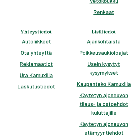
Vetokoukku
Renkaat
Yhteystiedot
Lisätiedot
Autoliikkeet
Ajankohtaista
Ota yhteyttä
Poikkeusaukioloajat
Reklamaatiot
Usein kysytyt
kysymykset
Ura Kamuxilla
Kaupanteko Kamuxilla
Laskutustiedot
Käytetyn ajoneuvon
tilaus- ja ostoehdot
kuluttajille
Käytetyn ajoneuvon
etämyyntiehdot