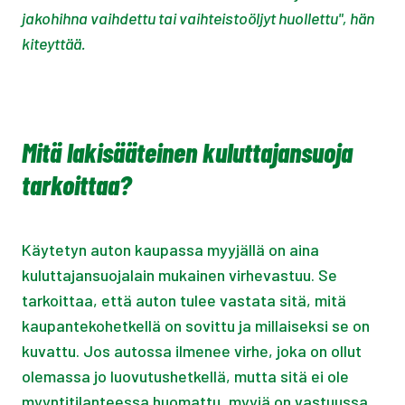
jakohihna vaihdettu tai vaihteistoöljyt huollettu", hän
kiteyttää.
Mitä lakisääteinen kuluttajansuoja
tarkoittaa?
Käytetyn auton kaupassa myyjällä on aina
kuluttajansuojalain mukainen virhevastuu. Se
tarkoittaa, että auton tulee vastata sitä, mitä
kaupantekohetkellä on sovittu ja millaiseksi se on
kuvattu. Jos autossa ilmenee virhe, joka on ollut
olemassa jo luovutushetkellä, mutta sitä ei ole
myyntitilanteessa huomattu, myyjä on vastuussa