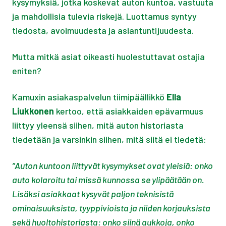
kysymyksiä, jotka koskevat auton kuntoa, vastuuta
ja mahdollisia tulevia riskejä. Luottamus syntyy
tiedosta, avoimuudesta ja asiantuntijuudesta.
Mutta mitkä asiat oikeasti huolestuttavat ostajia
eniten?
Kamuxin asiakaspalvelun tiimipäällikkö
Ella
Liukkonen
kertoo, että asiakkaiden epävarmuus
liittyy yleensä siihen, mitä auton historiasta
tiedetään ja varsinkin siihen, mitä siitä ei tiedetä:
”Auton kuntoon liittyvät kysymykset ovat yleisiä: onko
auto kolaroitu tai missä kunnossa se ylipäätään on.
Lisäksi asiakkaat kysyvät paljon teknisistä
ominaisuuksista, tyyppivioista ja niiden korjauksista
sekä huoltohistoriasta: onko siinä aukkoja, onko