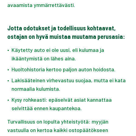
avaamista ymmärrettävästi.
Jotta odotukset ja todellisuus kohtaavat,
ostajan on hyvä muistaa muutama perusasia:
•
Käytetty auto ei ole uusi, eli kulumaa ja
ikääntymistä on lähes aina.
•
Huoltohistoria kertoo paljon auton hoidosta.
•
Lakisääteinen virhevastuu suojaa, mutta ei kata
normaalia kulumista.
•
Kysy rohkeasti: epäselvät asiat kannattaa
selvittää ennen kaupantekoa.
Turvallisuus on lopulta yhteistyötä: myyjän
vastuulla on kertoa kaikki ostopäätökseen