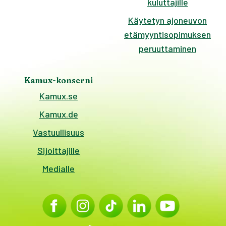
kuluttajille
Käytetyn ajoneuvon
etämyyntisopimuksen
peruuttaminen
Kamux-konserni
Kamux.se
Kamux.de
Vastuullisuus
Sijoittajille
Medialle