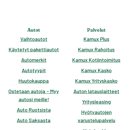
Autot
Palvelut
Vaihtoautot
Kamux Plus
Käytetyt pakettiautot
Kamux Rahoitus
Automerkit
Kamux Kotiintoimitus
Autotyypit
Kamux Kasko
Huutokauppa
Kamux Yrityskasko
Ostetaan autoja – Myy
Auton latauslaitteet
autosi meille!
Yritysleasing
Auto Ruotsista
Hyötyautojen
Auto Saksasta
varustelupalvelu