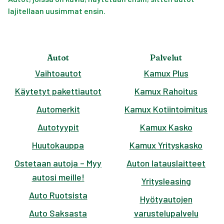
lajitellaan uusimmat ensin.
Autot
Palvelut
Vaihtoautot
Kamux Plus
Käytetyt pakettiautot
Kamux Rahoitus
Automerkit
Kamux Kotiintoimitus
Autotyypit
Kamux Kasko
Huutokauppa
Kamux Yrityskasko
Ostetaan autoja – Myy
Auton latauslaitteet
autosi meille!
Yritysleasing
Auto Ruotsista
Hyötyautojen
Auto Saksasta
varustelupalvelu