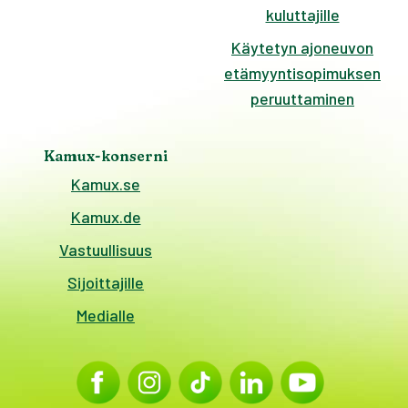
kuluttajille
Käytetyn ajoneuvon
etämyyntisopimuksen
peruuttaminen
Kamux-konserni
Kamux.se
Kamux.de
Vastuullisuus
Sijoittajille
Medialle