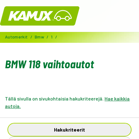
Kamux
Automerkit
/
Bmw
/
1
/
BMW 118 vaihtoautot
Tällä sivulla on sivukohtaisia hakukriteerejä.
Hae kaikkia
autoja.
Hakukriteerit