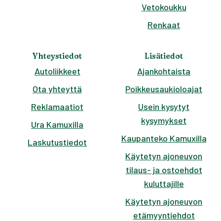
Vetokoukku
Renkaat
Yhteystiedot
Lisätiedot
Autoliikkeet
Ajankohtaista
Ota yhteyttä
Poikkeusaukioloajat
Reklamaatiot
Usein kysytyt
kysymykset
Ura Kamuxilla
Kaupanteko Kamuxilla
Laskutustiedot
Käytetyn ajoneuvon
tilaus- ja ostoehdot
kuluttajille
Käytetyn ajoneuvon
etämyyntiehdot