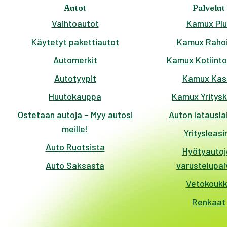
Autot
Palvelut
Vaihtoautot
Kamux Plu
Käytetyt pakettiautot
Kamux Rahoi
Automerkit
Kamux Kotiinto
Autotyypit
Kamux Kas
Huutokauppa
Kamux Yritys
Ostetaan autoja – Myy autosi
Auton latausla
meille!
Yritysleasi
Auto Ruotsista
Hyötyautoj
Auto Saksasta
varustelupal
Vetokouk
Renkaat