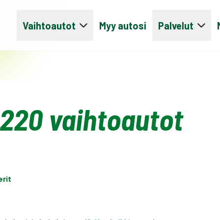
Vaihtoautot
Myy autosi
Palvelut
220 vaihtoautot
erit