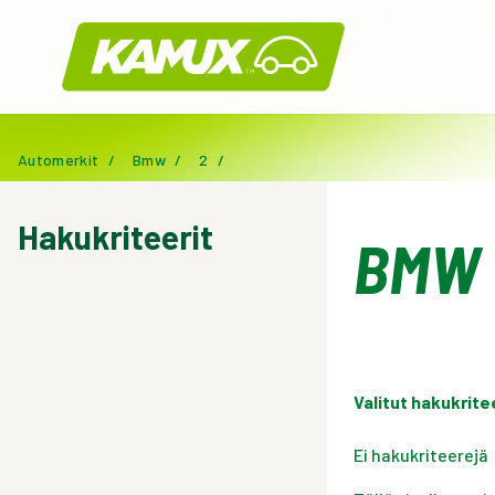
Kamux
Automerkit
/
Bmw
/
2
/
Hakukriteerit
BMW 
Valitut hakukrite
Ei hakukriteerejä