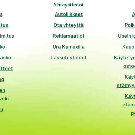
Yhteystiedot
s
Autoliikkeet
A
tus
Ota yhteyttä
Poik
imitus
Reklamaatiot
Usein 
ko
Ura Kamuxilla
Kaup
kasko
Laskutustiedot
Käytetyn
ostoe
itteet
Käy
ng
etämyyn
en
Käy
velu
etäm
ku
p