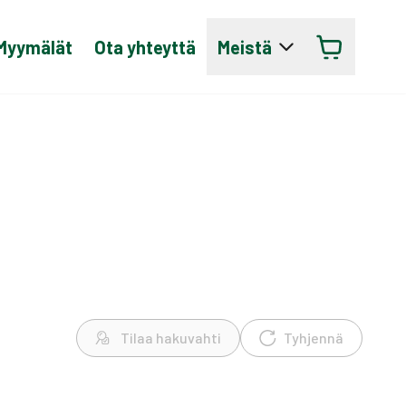
Myymälät
Ota yhteyttä
Meistä
Tilaa hakuvahti
Tyhjennä