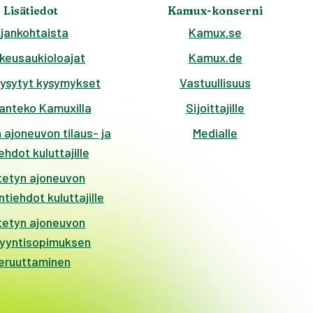
Lisätiedot
Kamux-konserni
jankohtaista
Kamux.se
keusaukioloajat
Kamux.de
kysytyt kysymykset
Vastuullisuus
anteko Kamuxilla
Sijoittajille
 ajoneuvon tilaus- ja
Medialle
hdot kuluttajille
tetyn ajoneuvon
tiehdot kuluttajille
tetyn ajoneuvon
yyntisopimuksen
eruuttaminen