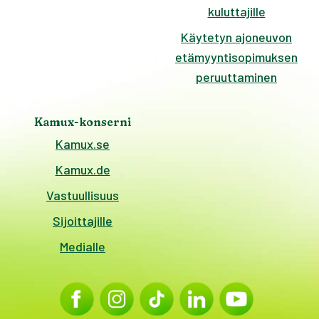
kuluttajille
Käytetyn ajoneuvon
etämyyntisopimuksen
peruuttaminen
Kamux-konserni
Kamux.se
Kamux.de
Vastuullisuus
Sijoittajille
Medialle