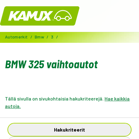
Kamux
Automerkit
/
Bmw
/
3
/
BMW 325 vaihtoautot
Tällä sivulla on sivukohtaisia hakukriteerejä.
Hae kaikkia
autoja.
Hakukriteerit