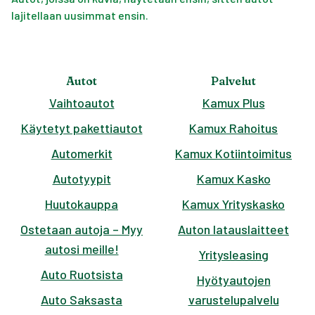
lajitellaan uusimmat ensin.
Autot
Palvelut
Vaihtoautot
Kamux Plus
Käytetyt pakettiautot
Kamux Rahoitus
Automerkit
Kamux Kotiintoimitus
Autotyypit
Kamux Kasko
Huutokauppa
Kamux Yrityskasko
Ostetaan autoja – Myy
Auton latauslaitteet
autosi meille!
Yritysleasing
Auto Ruotsista
Hyötyautojen
Auto Saksasta
varustelupalvelu