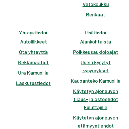
Vetokoukku
Renkaat
Yhteystiedot
Lisätiedot
Autoliikkeet
Ajankohtaista
Ota yhteyttä
Poikkeusaukioloajat
Reklamaatiot
Usein kysytyt
kysymykset
Ura Kamuxilla
Kaupanteko Kamuxilla
Laskutustiedot
Käytetyn ajoneuvon
tilaus- ja ostoehdot
kuluttajille
Käytetyn ajoneuvon
etämyyntiehdot