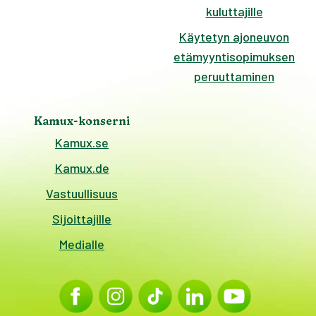
kuluttajille
Käytetyn ajoneuvon
etämyyntisopimuksen
peruuttaminen
Kamux-konserni
Kamux.se
Kamux.de
Vastuullisuus
Sijoittajille
Medialle