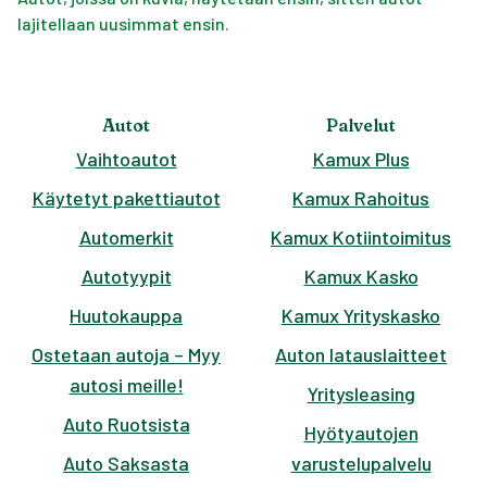
lajitellaan uusimmat ensin.
Autot
Palvelut
Vaihtoautot
Kamux Plus
Käytetyt pakettiautot
Kamux Rahoitus
Automerkit
Kamux Kotiintoimitus
Autotyypit
Kamux Kasko
Huutokauppa
Kamux Yrityskasko
Ostetaan autoja – Myy
Auton latauslaitteet
autosi meille!
Yritysleasing
Auto Ruotsista
Hyötyautojen
Auto Saksasta
varustelupalvelu