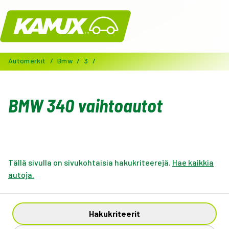
Kamux
Automerkit
/
Bmw
/
3
/
BMW 340 vaihtoautot
Tällä sivulla on sivukohtaisia hakukriteerejä.
Hae kaikkia
autoja.
Hakukriteerit