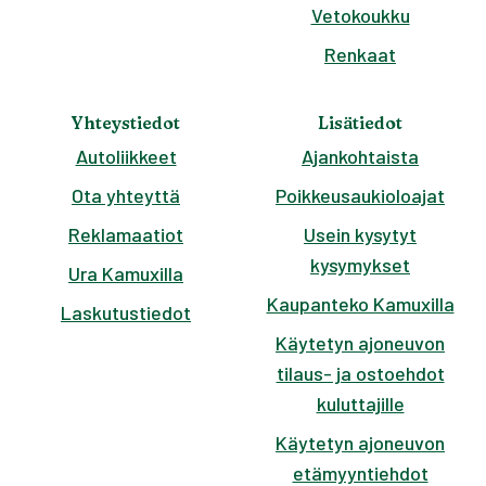
Vetokoukku
Renkaat
Yhteystiedot
Lisätiedot
Autoliikkeet
Ajankohtaista
Ota yhteyttä
Poikkeusaukioloajat
Reklamaatiot
Usein kysytyt
kysymykset
Ura Kamuxilla
Kaupanteko Kamuxilla
Laskutustiedot
Käytetyn ajoneuvon
tilaus- ja ostoehdot
kuluttajille
Käytetyn ajoneuvon
etämyyntiehdot