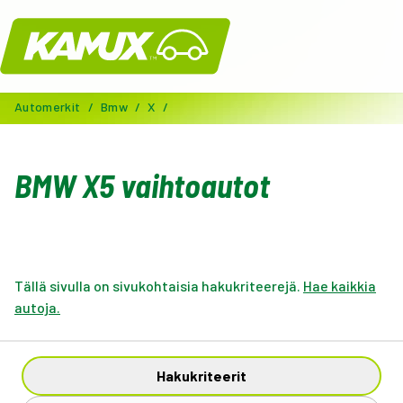
Kamux
Automerkit
/
Bmw
/
X
/
BMW X5 vaihtoautot
Tällä sivulla on sivukohtaisia hakukriteerejä.
Hae kaikkia
autoja.
Hakukriteerit