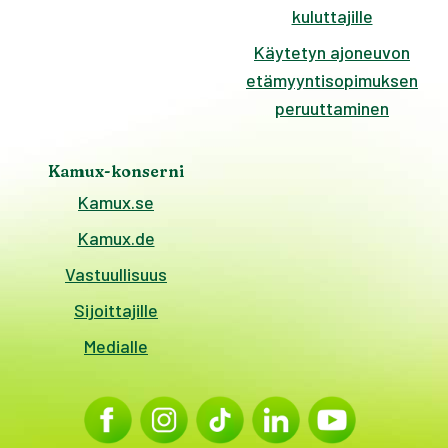
kuluttajille
Käytetyn ajoneuvon
etämyyntisopimuksen
peruuttaminen
Kamux-konserni
Kamux.se
Kamux.de
Vastuullisuus
Sijoittajille
Medialle