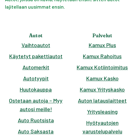
lajitellaan uusimmat ensin.
Autot
Palvelut
Vaihtoautot
Kamux Plus
Käytetyt pakettiautot
Kamux Rahoitus
Automerkit
Kamux Kotiintoimitus
Autotyypit
Kamux Kasko
Huutokauppa
Kamux Yrityskasko
Ostetaan autoja – Myy
Auton latauslaitteet
autosi meille!
Yritysleasing
Auto Ruotsista
Hyötyautojen
Auto Saksasta
varustelupalvelu