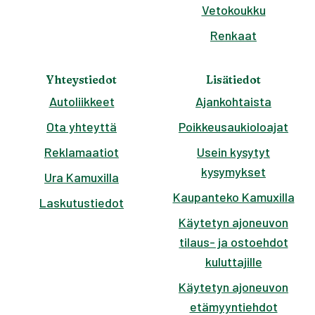
Vetokoukku
Renkaat
Yhteystiedot
Lisätiedot
Autoliikkeet
Ajankohtaista
Ota yhteyttä
Poikkeusaukioloajat
Reklamaatiot
Usein kysytyt
kysymykset
Ura Kamuxilla
Kaupanteko Kamuxilla
Laskutustiedot
Käytetyn ajoneuvon
tilaus- ja ostoehdot
kuluttajille
Käytetyn ajoneuvon
etämyyntiehdot