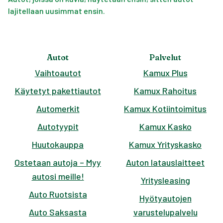
lajitellaan uusimmat ensin.
Autot
Palvelut
Vaihtoautot
Kamux Plus
Käytetyt pakettiautot
Kamux Rahoitus
Automerkit
Kamux Kotiintoimitus
Autotyypit
Kamux Kasko
Huutokauppa
Kamux Yrityskasko
Ostetaan autoja – Myy
Auton latauslaitteet
autosi meille!
Yritysleasing
Auto Ruotsista
Hyötyautojen
Auto Saksasta
varustelupalvelu