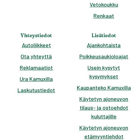
Vetokoukku
Renkaat
Yhteystiedot
Lisätiedot
Autoliikkeet
Ajankohtaista
Ota yhteyttä
Poikkeusaukioloajat
Reklamaatiot
Usein kysytyt
kysymykset
Ura Kamuxilla
Kaupanteko Kamuxilla
Laskutustiedot
Käytetyn ajoneuvon
tilaus- ja ostoehdot
kuluttajille
Käytetyn ajoneuvon
etämyyntiehdot