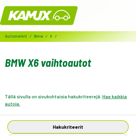
Kamux
Automerkit
/
Bmw
/
X
/
BMW X6 vaihtoautot
Tällä sivulla on sivukohtaisia hakukriteerejä.
Hae kaikkia
autoja.
Hakukriteerit