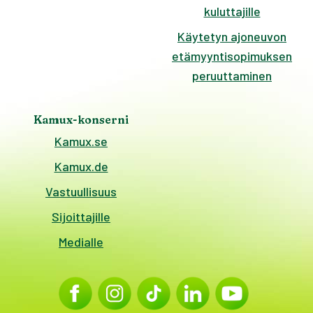
kuluttajille
Käytetyn ajoneuvon
etämyyntisopimuksen
peruuttaminen
Kamux-konserni
Kamux.se
Kamux.de
Vastuullisuus
Sijoittajille
Medialle