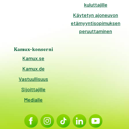
kuluttajille
Käytetyn ajoneuvon
etämyyntisopimuksen
peruuttaminen
Kamux-konserni
Kamux.se
Kamux.de
Vastuullisuus
Sijoittajille
Medialle