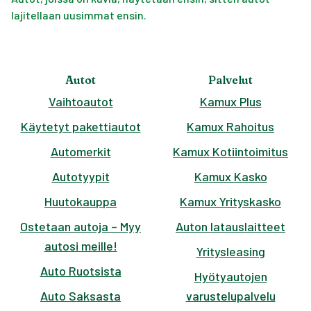
lajitellaan uusimmat ensin.
Autot
Palvelut
Vaihtoautot
Kamux Plus
Käytetyt pakettiautot
Kamux Rahoitus
Automerkit
Kamux Kotiintoimitus
Autotyypit
Kamux Kasko
Huutokauppa
Kamux Yrityskasko
Ostetaan autoja – Myy
Auton latauslaitteet
autosi meille!
Yritysleasing
Auto Ruotsista
Hyötyautojen
Auto Saksasta
varustelupalvelu