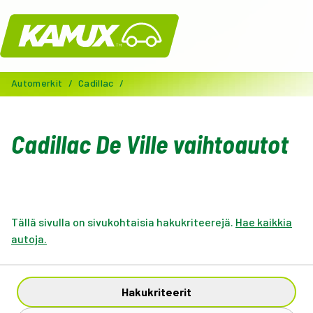
Kamux
Automerkit
/
Cadillac
/
Cadillac De Ville vaihtoautot
Tällä sivulla on sivukohtaisia hakukriteerejä.
Hae kaikkia
autoja.
Hakukriteerit