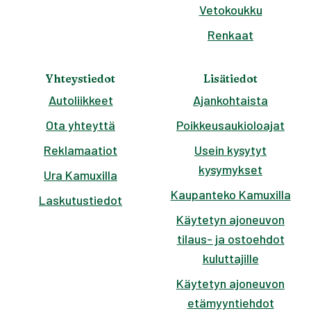
Vetokoukku
Renkaat
Yhteystiedot
Lisätiedot
Autoliikkeet
Ajankohtaista
Ota yhteyttä
Poikkeusaukioloajat
Reklamaatiot
Usein kysytyt
kysymykset
Ura Kamuxilla
Kaupanteko Kamuxilla
Laskutustiedot
Käytetyn ajoneuvon
tilaus- ja ostoehdot
kuluttajille
Käytetyn ajoneuvon
etämyyntiehdot