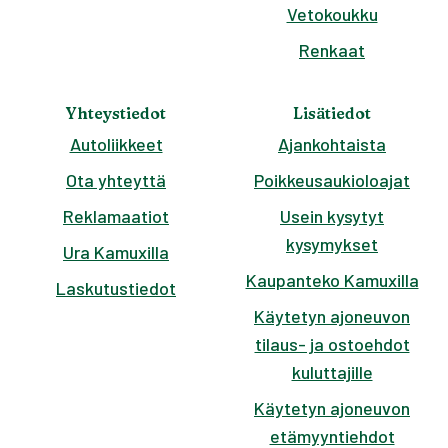
Vetokoukku
Renkaat
Yhteystiedot
Lisätiedot
Autoliikkeet
Ajankohtaista
Ota yhteyttä
Poikkeusaukioloajat
Reklamaatiot
Usein kysytyt
kysymykset
Ura Kamuxilla
Kaupanteko Kamuxilla
Laskutustiedot
Käytetyn ajoneuvon
tilaus- ja ostoehdot
kuluttajille
Käytetyn ajoneuvon
etämyyntiehdot