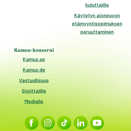
kuluttajille
Käytetyn ajoneuvon
etämyyntisopimuksen
peruuttaminen
Kamux-konserni
Kamux.se
Kamux.de
Vastuullisuus
Sijoittajille
Medialle