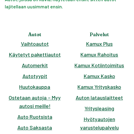
lajitellaan uusimmat ensin.
Autot
Palvelut
Vaihtoautot
Kamux Plus
Käytetyt pakettiautot
Kamux Rahoitus
Automerkit
Kamux Kotiintoimitus
Autotyypit
Kamux Kasko
Huutokauppa
Kamux Yrityskasko
Ostetaan autoja – Myy
Auton latauslaitteet
autosi meille!
Yritysleasing
Auto Ruotsista
Hyötyautojen
Auto Saksasta
varustelupalvelu