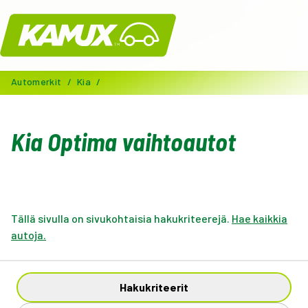
Kamux
Automerkit
/
Kia
/
Kia Optima vaihtoautot
Tällä sivulla on sivukohtaisia hakukriteerejä.
Hae kaikkia
autoja.
Hakukriteerit