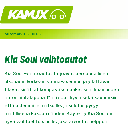
Kamux
Automerkit
/
Kia
/
Kia Soul vaihtoautot
Kia Soul -vaihtoautot tarjoavat persoonallisen
ulkonäön, korkean istuma-asennon ja yllättävän
tilavat sisätilat kompaktissa paketissa ilman uuden
auton hintalappua. Malli sopii hyvin sekä kaupunkiin
että pidemmille matkoille, ja kulutus pysyy
maltillisena kokoon nähden. Käytetty Kia Soul on
hyvä vaihtoehto sinulle, joka arvostat helppoa