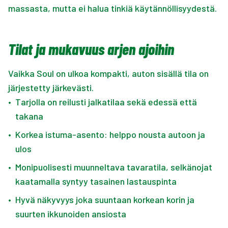
massasta, mutta ei halua tinkiä käytännöllisyydestä.
Tilat ja mukavuus arjen ajoihin
Vaikka Soul on ulkoa kompakti, auton sisällä tila on
järjestetty järkevästi.
•
Tarjolla on reilusti jalkatilaa sekä edessä että
takana
•
Korkea istuma-asento: helppo nousta autoon ja
ulos
•
Monipuolisesti muunneltava tavaratila, selkänojat
kaatamalla syntyy tasainen lastauspinta
•
Hyvä näkyvyys joka suuntaan korkean korin ja
suurten ikkunoiden ansiosta