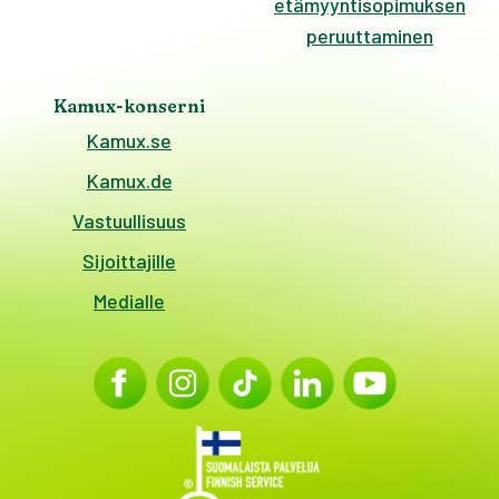
etämyyntisopimuksen
peruuttaminen
Kamux-konserni
Kamux.se
Kamux.de
Vastuullisuus
Sijoittajille
Medialle