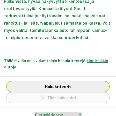
kulkemista, hyvää näkyvyyttä liikenteessä ja
erottuvaa tyyliä. Kamuxilta löydät Soulit
tarkastettuina ja käyttövalmiina, sekä lisäksi saat
rahoitus- ja lisäturvapalvelut samasta paikasta. Voit
myös valita, toimitetaanko auto lähimpään Kamux-
toimipisteeseen tai vaikka suoraan kotiisi.
Tällä sivulla on sivukohtaisia hakukriteerejä.
Hae kaikkia
autoja.
Hakukriteerit
Tilaa hakuvahti