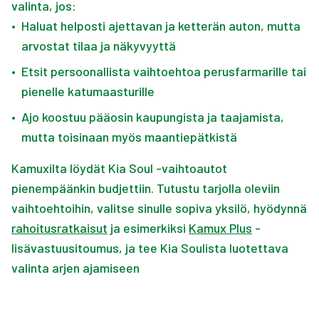
valinta, jos:
•
Haluat helposti ajettavan ja ketterän auton, mutta
arvostat tilaa ja näkyvyyttä
•
Etsit persoonallista vaihtoehtoa perusfarmarille tai
pienelle katumaasturille
•
Ajo koostuu pääosin kaupungista ja taajamista,
mutta toisinaan myös maantiepätkistä
Kamuxilta löydät Kia Soul -vaihtoautot
pienempäänkin budjettiin. Tutustu tarjolla oleviin
vaihtoehtoihin, valitse sinulle sopiva yksilö, hyödynnä
rahoitusratkaisut
ja esimerkiksi
Kamux Plus
-
lisävastuusitoumus, ja tee Kia Soulista luotettava
valinta arjen ajamiseen