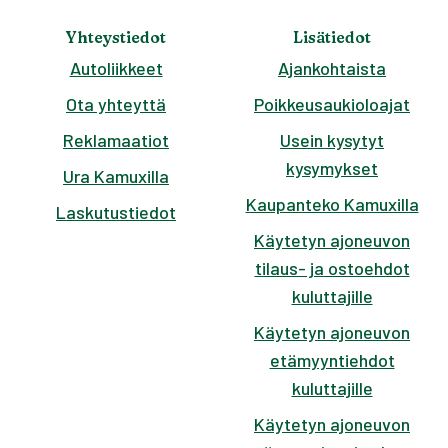
Yhteystiedot
Lisätiedot
Autoliikkeet
Ajankohtaista
Ota yhteyttä
Poikkeusaukioloajat
Reklamaatiot
Usein kysytyt
kysymykset
Ura Kamuxilla
Kaupanteko Kamuxilla
Laskutustiedot
Käytetyn ajoneuvon
tilaus- ja ostoehdot
kuluttajille
Käytetyn ajoneuvon
etämyyntiehdot
kuluttajille
Käytetyn ajoneuvon