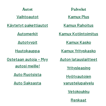
Autot
Palvelut
Vaihtoautot
Kamux Plus
Käytetyt pakettiautot
Kamux Rahoitus
Automerkit
Kamux Kotiintoimitus
Autotyypit
Kamux Kasko
Huutokauppa
Kamux Yrityskasko
Ostetaan autoja – Myy
Auton latauslaitteet
autosi meille!
Yritysleasing
Auto Ruotsista
Hyötyautojen
Auto Saksasta
varustelupalvelu
Vetokoukku
Renkaat