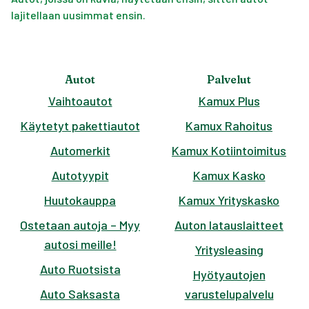
lajitellaan uusimmat ensin.
Autot
Palvelut
Vaihtoautot
Kamux Plus
Käytetyt pakettiautot
Kamux Rahoitus
Automerkit
Kamux Kotiintoimitus
Autotyypit
Kamux Kasko
Huutokauppa
Kamux Yrityskasko
Ostetaan autoja – Myy
Auton latauslaitteet
autosi meille!
Yritysleasing
Auto Ruotsista
Hyötyautojen
Auto Saksasta
varustelupalvelu