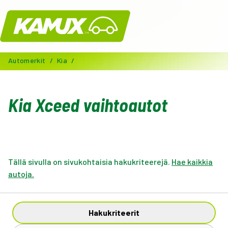
Kamux
Automerkit
/
Kia
/
Kia Xceed vaihtoautot
Tällä sivulla on sivukohtaisia hakukriteerejä.
Hae kaikkia
autoja.
Hakukriteerit