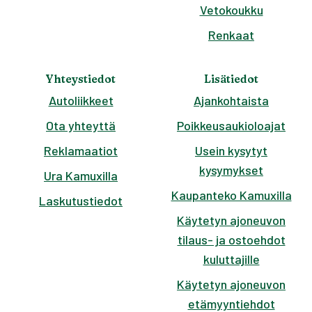
Vetokoukku
Renkaat
Yhteystiedot
Lisätiedot
Autoliikkeet
Ajankohtaista
Ota yhteyttä
Poikkeusaukioloajat
Reklamaatiot
Usein kysytyt
kysymykset
Ura Kamuxilla
Kaupanteko Kamuxilla
Laskutustiedot
Käytetyn ajoneuvon
tilaus- ja ostoehdot
kuluttajille
Käytetyn ajoneuvon
etämyyntiehdot