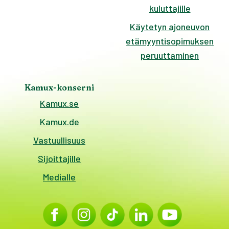
kuluttajille
Käytetyn ajoneuvon
etämyyntisopimuksen
peruuttaminen
Kamux-konserni
Kamux.se
Kamux.de
Vastuullisuus
Sijoittajille
Medialle