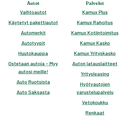
Autot
Palvelut
Vaihtoautot
Kamux Plus
Käytetyt pakettiautot
Kamux Rahoitus
Automerkit
Kamux Kotiintoimitus
Autotyypit
Kamux Kasko
Huutokauppa
Kamux Yrityskasko
Ostetaan autoja – Myy
Auton latauslaitteet
autosi meille!
Yritysleasing
Auto Ruotsista
Hyötyautojen
Auto Saksasta
varustelupalvelu
Vetokoukku
Renkaat