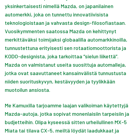
yksinkertaisesti nimellä Mazda, on japanilainen
automerkki, joka on tunnettu innovatiivisista
teknologioistaan ja vahvasta design-filosofiastaan.
Vuosikymmenten saatossa Mazda on kehittynyt
merkittäväksi toimijaksi globaalilla automarkkinoilla,
tunnustettuna erityisesti sen rotaatiomoottorista ja
KODO-designista, joka tarkoittaa “sielun liikettä”.
Mazda on valmistanut useita suosittuja automalleja,
jotka ovat saavuttaneet kansainvälistä tunnustusta
niiden suorituskyvyn, kestävyyden ja tyylikkään
muotoilun ansiosta.
Me Kamuxilla tarjoamme laajan valikoiman käytettyjä
Mazda-autoja, jotka sopivat monenlaisiin tarpeisiin ja
budjetteihin. Olipa kyseessä sitten urheilullinen MX-5
Miata tai tilava CX-5, meiltä löydät laadukkaat ja