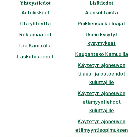
Yhteystiedot
Lisätiedot
Autoliikkeet
Ajankohtaista
Ota yhteyttä
Poikkeusaukioloajat
Reklamaatiot
Usein kysytyt
kysymykset
Ura Kamuxilla
Kaupanteko Kamuxilla
Laskutustiedot
Käytetyn ajoneuvon
tilaus- ja ostoehdot
kuluttajille
Käytetyn ajoneuvon
etämyyntiehdot
kuluttajille
Käytetyn ajoneuvon
etämyyntisopimuksen