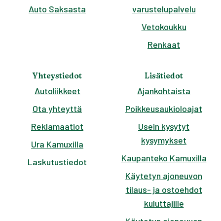
Auto Saksasta
varustelupalvelu
Vetokoukku
Renkaat
Yhteystiedot
Lisätiedot
Autoliikkeet
Ajankohtaista
Ota yhteyttä
Poikkeusaukioloajat
Reklamaatiot
Usein kysytyt
kysymykset
Ura Kamuxilla
Kaupanteko Kamuxilla
Laskutustiedot
Käytetyn ajoneuvon
tilaus- ja ostoehdot
kuluttajille