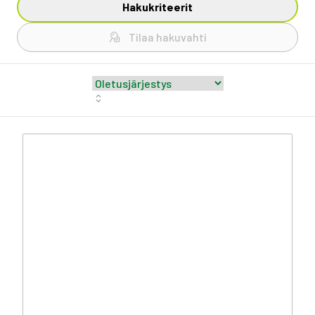
Hakukriteerit
Tilaa hakuvahti