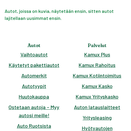
Autot, joissa on kuvia, näytetään ensin, sitten autot
lajitellaan uusimmat ensin.
Autot
Palvelut
Vaihtoautot
Kamux Plus
Käytetyt pakettiautot
Kamux Rahoitus
Automerkit
Kamux Kotiintoimitus
Autotyypit
Kamux Kasko
Huutokauppa
Kamux Yrityskasko
Ostetaan autoja – Myy
Auton latauslaitteet
autosi meille!
Yritysleasing
Auto Ruotsista
Hyötyautojen