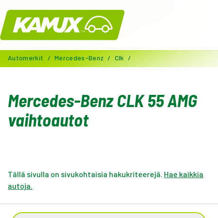
Kamux
Automerkit
/
Mercedes-Benz
/
Clk
/
Mercedes-Benz CLK 55 AMG
vaihtoautot
Tällä sivulla on sivukohtaisia hakukriteerejä.
Hae kaikkia
autoja.