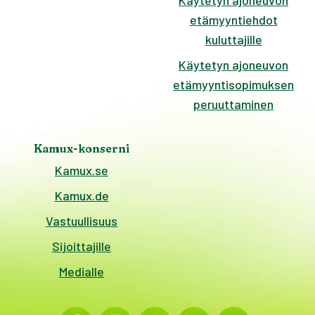
Käytetyn ajoneuvon
etämyyntiehdot
kuluttajille
Käytetyn ajoneuvon
etämyyntisopimuksen
peruuttaminen
Kamux-konserni
Kamux.se
Kamux.de
Vastuullisuus
Sijoittajille
Medialle