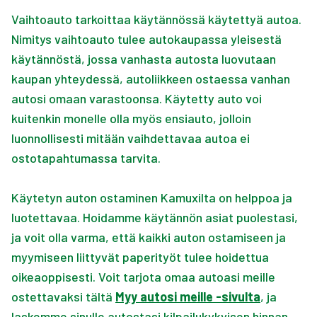
Vaihtoauto tarkoittaa käytännössä käytettyä autoa.
Nimitys vaihtoauto tulee autokaupassa yleisestä
käytännöstä, jossa vanhasta autosta luovutaan
kaupan yhteydessä, autoliikkeen ostaessa vanhan
autosi omaan varastoonsa. Käytetty auto voi
kuitenkin monelle olla myös ensiauto, jolloin
luonnollisesti mitään vaihdettavaa autoa ei
ostotapahtumassa tarvita.
Käytetyn auton ostaminen Kamuxilta on helppoa ja
luotettavaa. Hoidamme käytännön asiat puolestasi,
ja voit olla varma, että kaikki auton ostamiseen ja
myymiseen liittyvät paperityöt tulee hoidettua
oikeaoppisesti. Voit tarjota omaa autoasi meille
ostettavaksi tältä
Myy autosi meille -sivulta
, ja
laskemme sinulle autostasi kilpailukykyisen hinnan.