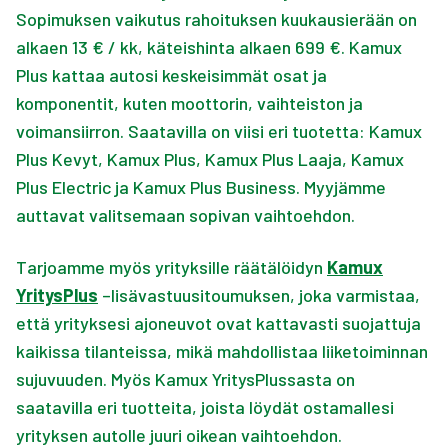
Sopimuksen vaikutus rahoituksen kuukausierään on
alkaen 13 € / kk, käteishinta alkaen 699 €. Kamux
Plus kattaa autosi keskeisimmät osat ja
komponentit, kuten moottorin, vaihteiston ja
voimansiirron. Saatavilla on viisi eri tuotetta: Kamux
Plus Kevyt, Kamux Plus, Kamux Plus Laaja, Kamux
Plus Electric ja Kamux Plus Business. Myyjämme
auttavat valitsemaan sopivan vaihtoehdon.
Tarjoamme myös yrityksille räätälöidyn
Kamux
YritysPlus
–lisävastuusitoumuksen, joka varmistaa,
että yrityksesi ajoneuvot ovat kattavasti suojattuja
kaikissa tilanteissa, mikä mahdollistaa liiketoiminnan
sujuvuuden. Myös Kamux YritysPlussasta on
saatavilla eri tuotteita, joista löydät ostamallesi
yrityksen autolle juuri oikean vaihtoehdon.