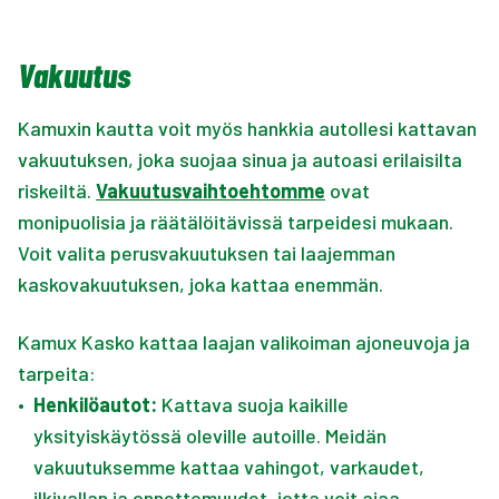
Vakuutus
Kamuxin kautta voit myös hankkia autollesi kattavan
vakuutuksen, joka suojaa sinua ja autoasi erilaisilta
riskeiltä.
Vakuutusvaihtoehtomme
ovat
monipuolisia ja räätälöitävissä tarpeidesi mukaan.
Voit valita perusvakuutuksen tai laajemman
kaskovakuutuksen, joka kattaa enemmän.
Kamux Kasko kattaa laajan valikoiman ajoneuvoja ja
tarpeita:
•
Henkilöautot:
Kattava suoja kaikille
yksityiskäytössä oleville autoille. Meidän
vakuutuksemme kattaa vahingot, varkaudet,
ilkivallan ja onnettomuudet, jotta voit ajaa