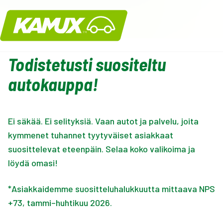
Kamux
Todistetusti suositeltu
autokauppa!
Ei säkää. Ei selityksiä. Vaan autot ja palvelu, joita
kymmenet tuhannet tyytyväiset asiakkaat
suosittelevat eteenpäin. Selaa koko valikoima ja
löydä omasi!
*Asiakkaidemme suositteluhalukkuutta mittaava NPS
+73, tammi–huhtikuu 2026.