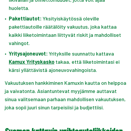
huoletta.
•
Pakettiautot:
Yksityiskäytössä oleville
pakettiautoille räätälöity vakuutus, joka kattaa
kaikki liiketoimintaan liittyvät riskit ja mahdolliset
vahingot.
•
Yritysajoneuvot:
Yrityksille suunnattu kattava
Kamux Yrityskasko
takaa, että liiketoimintasi ei
kärsi yllättävistä ajoneuvovahingoista.
Vakuutuksen hankkiminen Kamuxin kautta on helppoa
ja vaivatonta. Asiantuntevat myyjämme auttavat
sinua valitsemaan parhaan mahdollisen vakuutuksen,
joka sopii juuri sinun tarpeisiisi ja budjettiisi.
Suomen kattavin vaihtoautoliikkeiden