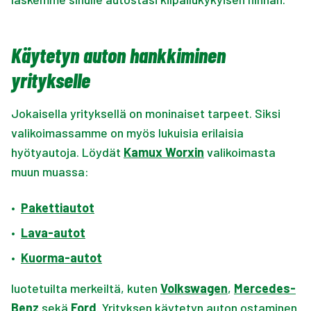
Käytetyn auton hankkiminen
yritykselle
Jokaisella yrityksellä on moninaiset tarpeet. Siksi
valikoimassamme on myös lukuisia erilaisia
hyötyautoja. Löydät
Kamux Worxin
valikoimasta
muun muassa:
•
Pakettiautot
•
Lava-autot
•
Kuorma-autot
luotetuilta merkeiltä, kuten
Volkswagen
,
Mercedes-
Benz
sekä
Ford
. Yrityksen käytetyn auton ostaminen