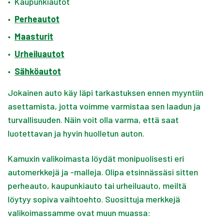
•
Kaupunkiautot
•
Perheautot
•
Maasturit
•
Urheiluautot
•
Sähköautot
Jokainen auto käy läpi tarkastuksen ennen myyntiin
asettamista, jotta voimme varmistaa sen laadun ja
turvallisuuden. Näin voit olla varma, että saat
luotettavan ja hyvin huolletun auton.
Kamuxin valikoimasta löydät monipuolisesti eri
automerkkejä ja -malleja. Olipa etsinnässäsi sitten
perheauto, kaupunkiauto tai urheiluauto, meiltä
löytyy sopiva vaihtoehto. Suosittuja merkkejä
valikoimassamme ovat muun muassa: