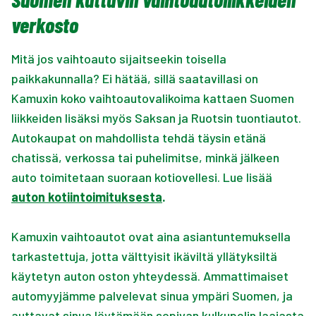
verkosto
Mitä jos vaihtoauto sijaitseekin toisella
paikkakunnalla? Ei hätää, sillä saatavillasi on
Kamuxin koko vaihtoautovalikoima kattaen Suomen
liikkeiden lisäksi myös Saksan ja Ruotsin tuontiautot.
Autokaupat on mahdollista tehdä täysin etänä
chatissä, verkossa tai puhelimitse, minkä jälkeen
auto toimitetaan suoraan kotiovellesi. Lue lisää
auton kotiintoimituksesta
.
Kamuxin vaihtoautot ovat aina asiantuntemuksella
tarkastettuja, jotta välttyisit ikäviltä yllätyksiltä
käytetyn auton oston yhteydessä. Ammattimaiset
automyyjämme palvelevat sinua ympäri Suomen, ja
auttavat sinua löytämään sopivan kulkupelin laajasta