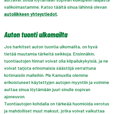
valikoimastamme. Katso täältä sinua lähinnä olevan
autoliikkeen yhteystiedot
.
Auton tuonti ulkomailta
Jos harkitset auton tuontia ulkomailta, on hyvä
tietää muutamia tärkeitä seikkoja. Ensinnäkin,
tuontiautojen hinnat voivat olla kilpailukykyisiä, ja ne
voivat tarjota erinomaisia säästöjä verrattuna
kotimaisiin malleihin. Me Kamuxilla olemme
erikoistuneet käytettyjen autojen myyntiin ja voimme
auttaa sinua löytämään juuri sinulle sopivan
ajoneuvon.
Tuontiautojen kohdalla on tärkeää huomioida verotus
ja mahdolliset muut maksut, jotka voivat vaikuttaa