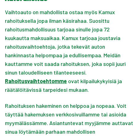
Vaihtoauto on mahdollista ostaa myös Kamux
rahoituksella jopa ilman käsirahaa. Suosittu
rahoitusmahdollisuus tarjoaa sinulle jopa 72
kuukautta maksuaikaa. Kamux tarjoaa joustavia
rahoitusvaihtoehtoja, jotka tekevät auton
hankinnasta helpompaa ja edullisempaa. Meidän
kauttamme voit saada rahoituksen, joka sopii juuri
sinun taloudelliseen tilanteeseesi.
Rahoitusvaihtoehtomme
ovat kilpailukykyisiä ja
räätälöitävissä tarpeidesi mukaan.
Rahoituksen hakeminen on helppoa ja nopeaa. Voit
täyttää hakemuksen verkkosivuillamme tai asioida
myymälässämme. Asiantuntevat myyjämme auttavat
sinua löytämään parhaan mahdollisen