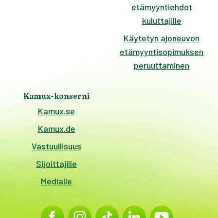
etämyyntiehdot
kuluttajille
Käytetyn ajoneuvon
etämyyntisopimuksen
peruuttaminen
Kamux-konserni
Kamux.se
Kamux.de
Vastuullisuus
Sijoittajille
Medialle