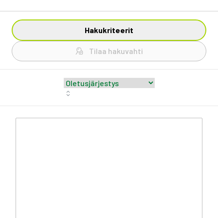
Hakukriteerit
Tilaa hakuvahti