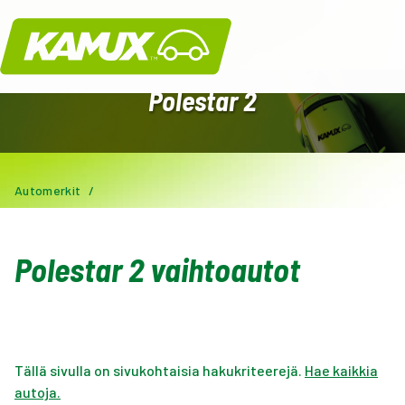
Kamux
Polestar 2
Automerkit
/
Polestar 2 vaihtoautot
Tällä sivulla on sivukohtaisia hakukriteerejä.
Hae kaikkia
autoja.