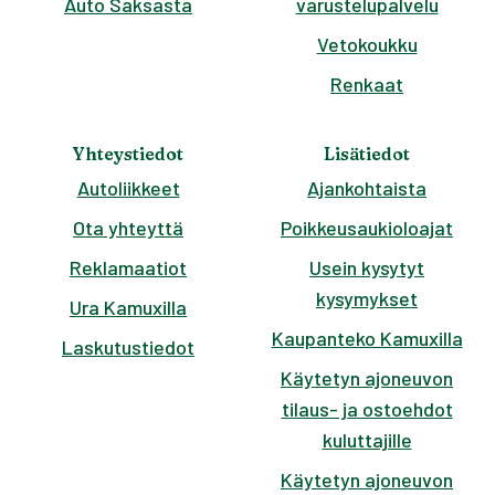
Auto Saksasta
varustelupalvelu
Vetokoukku
Renkaat
Yhteystiedot
Lisätiedot
Autoliikkeet
Ajankohtaista
Ota yhteyttä
Poikkeusaukioloajat
Reklamaatiot
Usein kysytyt
kysymykset
Ura Kamuxilla
Kaupanteko Kamuxilla
Laskutustiedot
Käytetyn ajoneuvon
tilaus- ja ostoehdot
kuluttajille
Käytetyn ajoneuvon