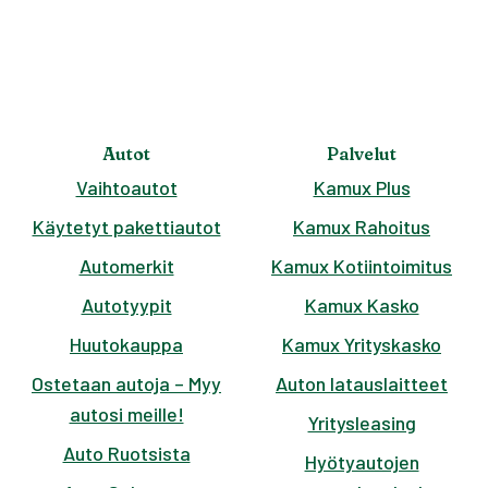
Autot
Palvelut
Vaihtoautot
Kamux Plus
Käytetyt pakettiautot
Kamux Rahoitus
Automerkit
Kamux Kotiintoimitus
Autotyypit
Kamux Kasko
Huutokauppa
Kamux Yrityskasko
Ostetaan autoja – Myy
Auton latauslaitteet
autosi meille!
Yritysleasing
Auto Ruotsista
Hyötyautojen