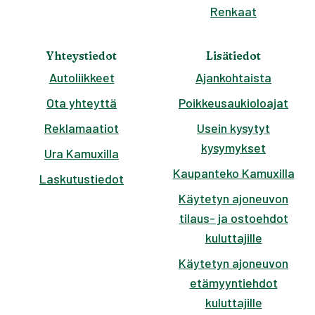
Renkaat
Yhteystiedot
Lisätiedot
Autoliikkeet
Ajankohtaista
Ota yhteyttä
Poikkeusaukioloajat
Reklamaatiot
Usein kysytyt
kysymykset
Ura Kamuxilla
Kaupanteko Kamuxilla
Laskutustiedot
Käytetyn ajoneuvon
tilaus- ja ostoehdot
kuluttajille
Käytetyn ajoneuvon
etämyyntiehdot
kuluttajille