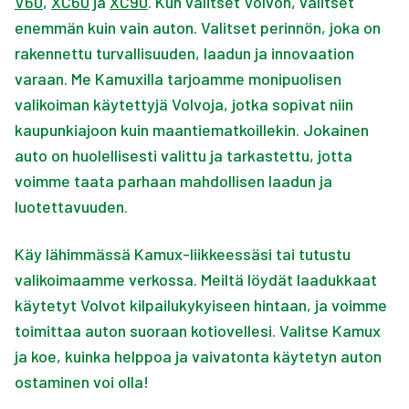
V60
,
XC60
ja
XC90
.
Kun valitset Volvon, valitset
enemmän kuin vain auton. Valitset perinnön, joka on
rakennettu turvallisuuden, laadun ja innovaation
varaan. Me Kamuxilla tarjoamme monipuolisen
valikoiman käytettyjä Volvoja, jotka sopivat niin
kaupunkiajoon kuin maantiematkoillekin. Jokainen
auto on huolellisesti valittu ja tarkastettu, jotta
voimme taata parhaan mahdollisen laadun ja
luotettavuuden.
Käy lähimmässä Kamux-liikkeessäsi tai tutustu
valikoimaamme verkossa. Meiltä löydät laadukkaat
käytetyt Volvot kilpailukykyiseen hintaan, ja voimme
toimittaa auton suoraan kotiovellesi. Valitse Kamux
ja koe, kuinka helppoa ja vaivatonta käytetyn auton
ostaminen voi olla!