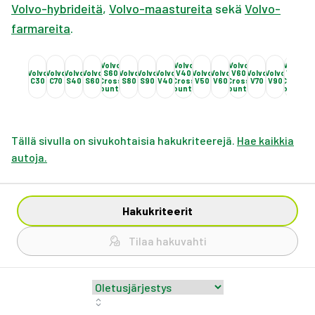
Volvo-hybrideitä
,
Volvo-maastureita
sekä
Volvo-
farmareita
.
Volvo
Volvo
Volvo
Volvo
Volvo
Volvo
Volvo
Volvo
S60
Volvo
Volvo
Volvo
V40
Volvo
Volvo
V60
Volvo
Volvo
V90
Vol
C30
C70
S40
S60
Cross
S80
S90
V40
Cross
V50
V60
Cross
V70
V90
Cross
XC
Country
Country
Country
Country
Tällä sivulla on sivukohtaisia hakukriteerejä.
Hae kaikkia
autoja.
Hakukriteerit
Tilaa hakuvahti