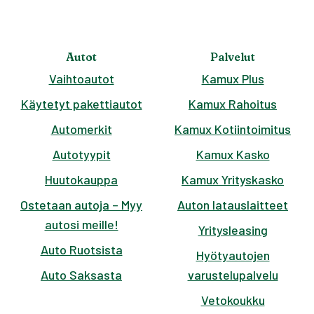
Autot
Palvelut
Vaihtoautot
Kamux Plus
Käytetyt pakettiautot
Kamux Rahoitus
Automerkit
Kamux Kotiintoimitus
Autotyypit
Kamux Kasko
Huutokauppa
Kamux Yrityskasko
Ostetaan autoja – Myy
Auton latauslaitteet
autosi meille!
Yritysleasing
Auto Ruotsista
Hyötyautojen
Auto Saksasta
varustelupalvelu
Vetokoukku