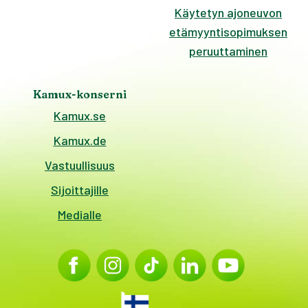
Käytetyn ajoneuvon
etämyyntisopimuksen
peruuttaminen
Kamux-konserni
Kamux.se
Kamux.de
Vastuullisuus
Sijoittajille
Medialle