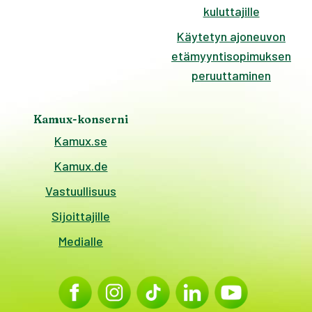
kuluttajille
Käytetyn ajoneuvon
etämyyntisopimuksen
peruuttaminen
Kamux-konserni
Kamux.se
Kamux.de
Vastuullisuus
Sijoittajille
Medialle