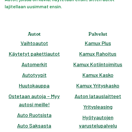
lajitellaan uusimmat ensin.
Autot
Palvelut
Vaihtoautot
Kamux Plus
Käytetyt pakettiautot
Kamux Rahoitus
Automerkit
Kamux Kotiintoimitus
Autotyypit
Kamux Kasko
Huutokauppa
Kamux Yrityskasko
Ostetaan autoja – Myy
Auton latauslaitteet
autosi meille!
Yritysleasing
Auto Ruotsista
Hyötyautojen
Auto Saksasta
varustelupalvelu