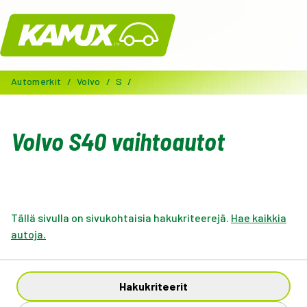
Kamux
Automerkit
/
Volvo
/
S
/
Volvo S40 vaihtoautot
Tällä sivulla on sivukohtaisia hakukriteerejä.
Hae kaikkia
autoja.
Hakukriteerit