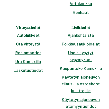
Vetokoukku
Renkaat
Yhteystiedot
Lisätiedot
Autoliikkeet
Ajankohtaista
Ota yhteyttä
Poikkeusaukioloajat
Reklamaatiot
Usein kysytyt
kysymykset
Ura Kamuxilla
Kaupanteko Kamuxilla
Laskutustiedot
Käytetyn ajoneuvon
tilaus- ja ostoehdot
kuluttajille
Käytetyn ajoneuvon
etämyyntiehdot