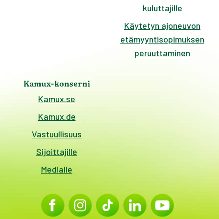
kuluttajille
Käytetyn ajoneuvon
etämyyntisopimuksen
peruuttaminen
Kamux-konserni
Kamux.se
Kamux.de
Vastuullisuus
Sijoittajille
Medialle