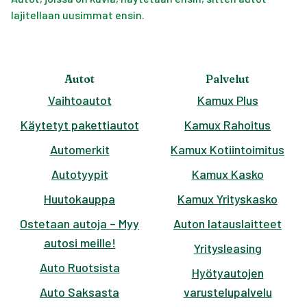
lajitellaan uusimmat ensin.
Autot
Palvelut
Vaihtoautot
Kamux Plus
Käytetyt pakettiautot
Kamux Rahoitus
Automerkit
Kamux Kotiintoimitus
Autotyypit
Kamux Kasko
Huutokauppa
Kamux Yrityskasko
Ostetaan autoja – Myy
Auton latauslaitteet
autosi meille!
Yritysleasing
Auto Ruotsista
Hyötyautojen
Auto Saksasta
varustelupalvelu