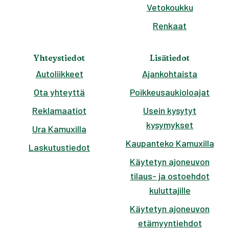
Vetokoukku
Renkaat
Yhteystiedot
Lisätiedot
Autoliikkeet
Ajankohtaista
Ota yhteyttä
Poikkeusaukioloajat
Reklamaatiot
Usein kysytyt
kysymykset
Ura Kamuxilla
Kaupanteko Kamuxilla
Laskutustiedot
Käytetyn ajoneuvon
tilaus- ja ostoehdot
kuluttajille
Käytetyn ajoneuvon
etämyyntiehdot