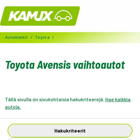
Kamux
Automerkit
/
Toyota
/
Toyota Avensis vaihtoautot
Tällä sivulla on sivukohtaisia hakukriteerejä.
Hae kaikkia
autoja.
Hakukriteerit