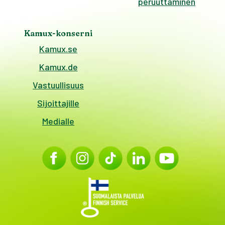
peruuttaminen
Kamux-konserni
Kamux.se
Kamux.de
Vastuullisuus
Sijoittajille
Medialle