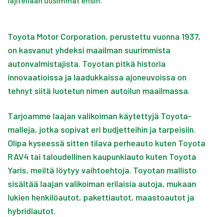
lajitellaan uusimmat ensin.
Toyota Motor Corporation, perustettu vuonna 1937,
on kasvanut yhdeksi maailman suurimmista
autonvalmistajista. Toyotan pitkä historia
innovaatioissa ja laadukkaissa ajoneuvoissa on
tehnyt siitä luotetun nimen autoilun maailmassa.
Tarjoamme laajan valikoiman käytettyjä Toyota-
malleja, jotka sopivat eri budjetteihin ja tarpeisiin.
Olipa kyseessä sitten tilava perheauto kuten Toyota
RAV4 tai taloudellinen kaupunkiauto kuten Toyota
Yaris, meiltä löytyy vaihtoehtoja.
Toyotan mallisto
sisältää laajan valikoiman erilaisia autoja, mukaan
lukien henkilöautot, pakettiautot, maastoautot ja
hybridiautot.