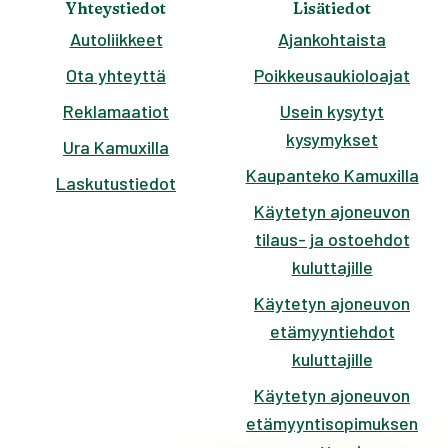
Yhteystiedot
Lisätiedot
Autoliikkeet
Ajankohtaista
Ota yhteyttä
Poikkeusaukioloajat
Reklamaatiot
Usein kysytyt
kysymykset
Ura Kamuxilla
Kaupanteko Kamuxilla
Laskutustiedot
Käytetyn ajoneuvon
tilaus- ja ostoehdot
kuluttajille
Käytetyn ajoneuvon
etämyyntiehdot
kuluttajille
Käytetyn ajoneuvon
etämyyntisopimuksen