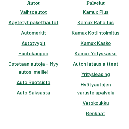
Autot
Palvelut
Vaihtoautot
Kamux Plus
Käytetyt pakettiautot
Kamux Rahoitus
Automerkit
Kamux Kotiintoimitus
Autotyypit
Kamux Kasko
Huutokauppa
Kamux Yrityskasko
Ostetaan autoja – Myy
Auton latauslaitteet
autosi meille!
Yritysleasing
Auto Ruotsista
Hyötyautojen
Auto Saksasta
varustelupalvelu
Vetokoukku
Renkaat