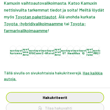
Kamuxin vaihtoautovalikoimasta. Katso Kamuxin
nettisivuilta tarkemmat tiedot ja soita! Meiltä löydät
myös
Toyotan pakettiautot
. Älä unohda kurkata
Toyota -hybridivalikoimaamme
tai
Toyota-
farmarivalikoimaamme
!
Toyota
Toyota
Toyota
Toyota
Toyota
Toyota
Toyota
Toyota
Toyota
Toyota
Toyota
Toyota
Toyota
Toyota
Toyota
Toy
Avensis
Corolla
Land
Auris
Avensis
AYGO
Camry
C-HR
Corolla
GT
Hiace
Hilux
IQ
MR2
Prius
Pri
Verso
Verso
Cruiser
Tällä sivulla on sivukohtaisia hakukriteerejä.
Hae kaikkia
autoja.
Hakukriteerit
Tilaa hakuvahti