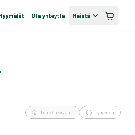
Myymälät
Ota yhteyttä
Meistä
t
Tilaa hakuvahti
Tyhjennä