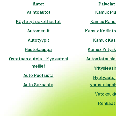
Autot
Palvelut
Vaihtoautot
Kamux Plu
Käytetyt pakettiautot
Kamux Rahoi
Automerkit
Kamux Kotiinto
Autotyypit
Kamux Kas
Huutokauppa
Kamux Yritys
Ostetaan autoja – Myy autosi
Auton latausla
meille!
Yritysleasi
Auto Ruotsista
Hyötyautoj
Auto Saksasta
varustelupal
Vetokouk
Renkaat