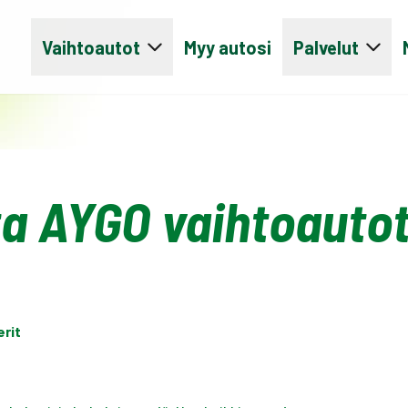
Vaihtoautot
Myy autosi
Palvelut
a AYGO vaihtoauto
erit