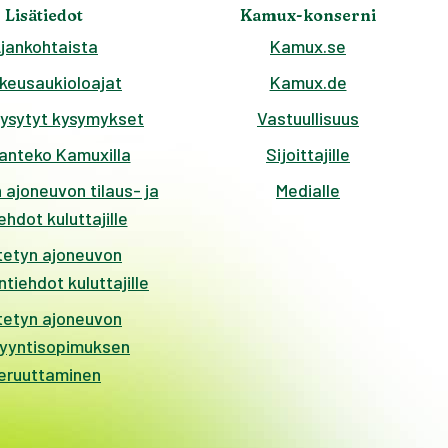
Lisätiedot
Kamux-konserni
jankohtaista
Kamux.se
keusaukioloajat
Kamux.de
kysytyt kysymykset
Vastuullisuus
anteko Kamuxilla
Sijoittajille
 ajoneuvon tilaus- ja
Medialle
hdot kuluttajille
tetyn ajoneuvon
tiehdot kuluttajille
tetyn ajoneuvon
yyntisopimuksen
eruuttaminen