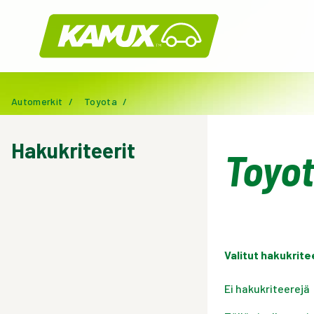
Kamux
Automerkit
/
Toyota
/
Hakukriteerit
Toyot
Valitut hakukrite
Ei hakukriteerejä