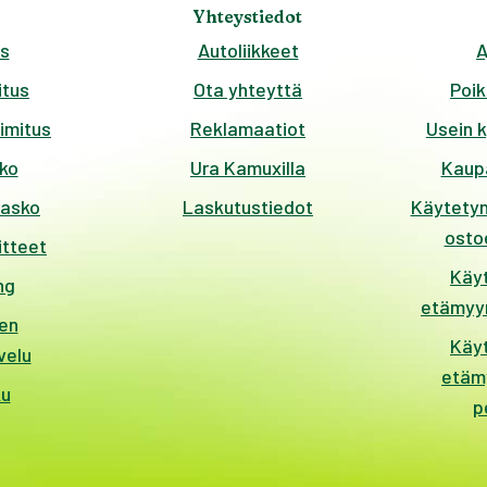
Yhteystiedot
s
Autoliikkeet
A
tus
Ota yhteyttä
Poik
imitus
Reklamaatiot
Usein 
ko
Ura Kamuxilla
Kaup
kasko
Laskutustiedot
Käytetyn
ostoe
itteet
Käy
ng
etämyyn
en
Käy
velu
etäm
ku
p