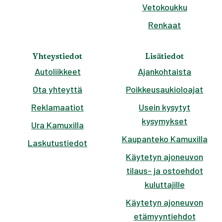
Vetokoukku
Renkaat
Yhteystiedot
Lisätiedot
Autoliikkeet
Ajankohtaista
Ota yhteyttä
Poikkeusaukioloajat
Reklamaatiot
Usein kysytyt
kysymykset
Ura Kamuxilla
Kaupanteko Kamuxilla
Laskutustiedot
Käytetyn ajoneuvon
tilaus- ja ostoehdot
kuluttajille
Käytetyn ajoneuvon
etämyyntiehdot