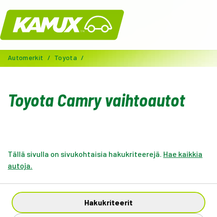
Kamux
Automerkit
/
Toyota
/
Toyota Camry vaihtoautot
Tällä sivulla on sivukohtaisia hakukriteerejä.
Hae kaikkia
autoja.
Hakukriteerit