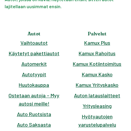
lajitellaan uusimmat ensin.
Autot
Palvelut
Vaihtoautot
Kamux Plus
Käytetyt pakettiautot
Kamux Rahoitus
Automerkit
Kamux Kotiintoimitus
Autotyypit
Kamux Kasko
Huutokauppa
Kamux Yrityskasko
Ostetaan autoja – Myy
Auton latauslaitteet
autosi meille!
Yritysleasing
Auto Ruotsista
Hyötyautojen
Auto Saksasta
varustelupalvelu