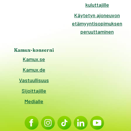
kuluttajille
Käytetyn ajoneuvon
etämyyntisopimuksen
peruuttaminen
Kamux-konserni
Kamux.se
Kamux.de
Vastuullisuus
Sijoittajille
Medialle