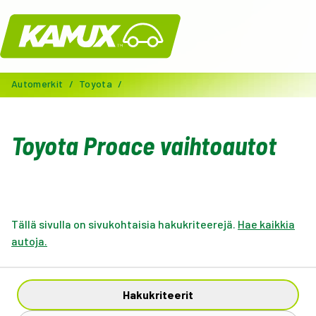
Kamux
Automerkit
/
Toyota
/
Toyota Proace vaihtoautot
Tällä sivulla on sivukohtaisia hakukriteerejä.
Hae kaikkia
autoja.
Hakukriteerit