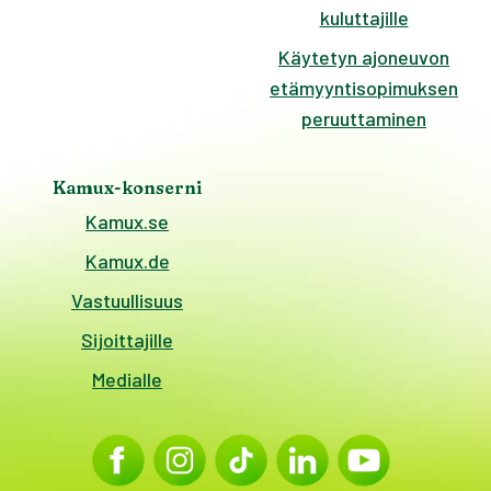
kuluttajille
Käytetyn ajoneuvon
etämyyntisopimuksen
peruuttaminen
Kamux-konserni
Kamux.se
Kamux.de
Vastuullisuus
Sijoittajille
Medialle