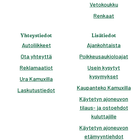
Vetokoukku
Renkaat
Yhteystiedot
Lisätiedot
Autoliikkeet
Ajankohtaista
Ota yhteyttä
Poikkeusaukioloajat
Reklamaatiot
Usein kysytyt
kysymykset
Ura Kamuxilla
Kaupanteko Kamuxilla
Laskutustiedot
Käytetyn ajoneuvon
tilaus- ja ostoehdot
kuluttajille
Käytetyn ajoneuvon
etämyyntiehdot