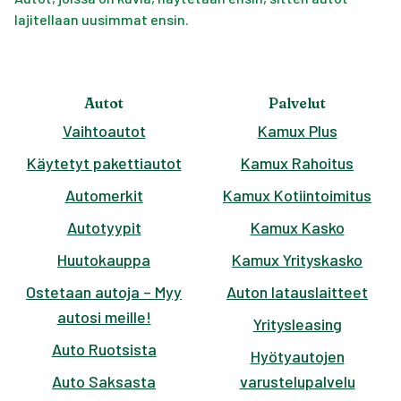
lajitellaan uusimmat ensin.
Autot
Palvelut
Vaihtoautot
Kamux Plus
Käytetyt pakettiautot
Kamux Rahoitus
Automerkit
Kamux Kotiintoimitus
Autotyypit
Kamux Kasko
Huutokauppa
Kamux Yrityskasko
Ostetaan autoja – Myy
Auton latauslaitteet
autosi meille!
Yritysleasing
Auto Ruotsista
Hyötyautojen
Auto Saksasta
varustelupalvelu