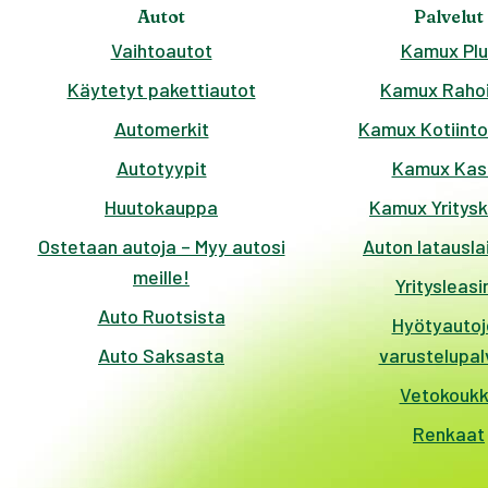
Autot
Palvelut
Vaihtoautot
Kamux Plu
Käytetyt pakettiautot
Kamux Rahoi
Automerkit
Kamux Kotiinto
Autotyypit
Kamux Kas
Huutokauppa
Kamux Yritys
Ostetaan autoja – Myy autosi
Auton latausla
meille!
Yritysleasi
Auto Ruotsista
Hyötyautoj
Auto Saksasta
varustelupal
Vetokouk
Renkaat