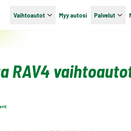
Vaihtoautot
Myy autosi
Palvelut
a RAV4 vaihtoauto
erit