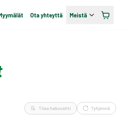
Myymälät
Ota yhteyttä
Meistä
t
Tilaa hakuvahti
Tyhjennä