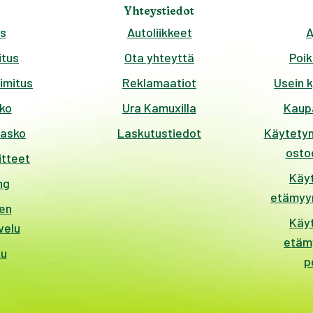
Yhteystiedot
s
Autoliikkeet
A
tus
Ota yhteyttä
Poik
imitus
Reklamaatiot
Usein 
ko
Ura Kamuxilla
Kaup
kasko
Laskutustiedot
Käytetyn
ostoe
itteet
Käy
ng
etämyyn
en
Käy
velu
etäm
ku
p