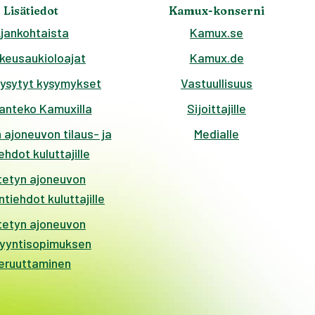
Lisätiedot
Kamux-konserni
jankohtaista
Kamux.se
keusaukioloajat
Kamux.de
kysytyt kysymykset
Vastuullisuus
anteko Kamuxilla
Sijoittajille
 ajoneuvon tilaus- ja
Medialle
hdot kuluttajille
tetyn ajoneuvon
tiehdot kuluttajille
tetyn ajoneuvon
yyntisopimuksen
eruuttaminen