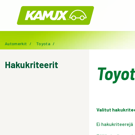
Kamux
Automerkit
/
Toyota
/
Hakukriteerit
Toyot
Valitut hakukrite
Ei hakukriteerejä