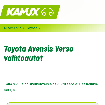
Kamux
Automerkit
/
Toyota
/
Toyota Avensis Verso
vaihtoautot
Tällä sivulla on sivukohtaisia hakukriteerejä.
Hae kaikkia
autoja.