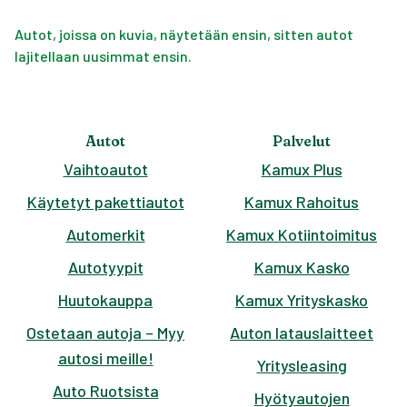
Autot, joissa on kuvia, näytetään ensin, sitten autot
lajitellaan uusimmat ensin.
Autot
Palvelut
Vaihtoautot
Kamux Plus
Käytetyt pakettiautot
Kamux Rahoitus
Automerkit
Kamux Kotiintoimitus
Autotyypit
Kamux Kasko
Huutokauppa
Kamux Yrityskasko
Ostetaan autoja – Myy
Auton latauslaitteet
autosi meille!
Yritysleasing
Auto Ruotsista
Hyötyautojen