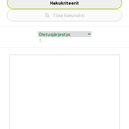
Hakukriteerit
Tilaa hakuvahti