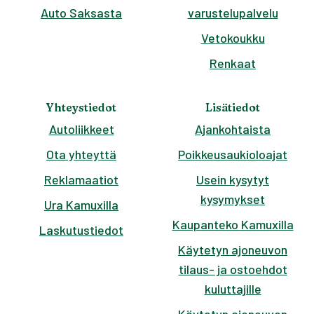
Auto Saksasta
varustelupalvelu
Vetokoukku
Renkaat
Yhteystiedot
Lisätiedot
Autoliikkeet
Ajankohtaista
Ota yhteyttä
Poikkeusaukioloajat
Reklamaatiot
Usein kysytyt
kysymykset
Ura Kamuxilla
Kaupanteko Kamuxilla
Laskutustiedot
Käytetyn ajoneuvon
tilaus- ja ostoehdot
kuluttajille