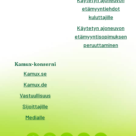
Käytetyn ajoneuvon
etämyyntiehdot
kuluttajille
Käytetyn ajoneuvon
etämyyntisopimuksen
peruuttaminen
Kamux-konserni
Kamux.se
Kamux.de
Vastuullisuus
Sijoittajille
Medialle