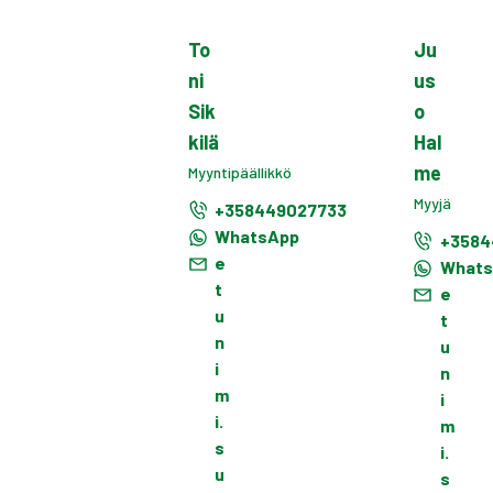
To
Ju
ni
us
Sik
o
kilä
Hal
me
Myyntipäällikkö
Myyjä
+358449027733
WhatsApp
+3584
e
What
t
e
u
t
n
u
i
n
m
i
i.
m
s
i.
u
s