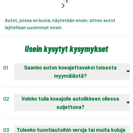
1
Autot, joissa on kuvia, näytetään ensin, sitten autot
lajitellaan uusimmat ensin.
Usein kysytyt kysymykset
01
Saanko auton koeajettavaksi toisesta
myymälästä?
Auto on mahdollista tuoda koeajettavaksi
lähemmäs sinua. Tuomme autot koeajolle
02
Voinko tulla koeajolle autolikkeen ollessa
toisesta toimipisteestä varausmaksulla.
suljettuna?
Varauksen summa hyvitetään lopullisessa
Tämä on järjestelykysymys. Koeajot ovat
hinnassa, mikäli kaupat syntyvät.
erikseen sovittavissa myyjien kanssa. Voit olla
03
Tuleeko tuontiautoihin veroja tai muita kuluja
yhteydessä myyjään ja hän kertoo