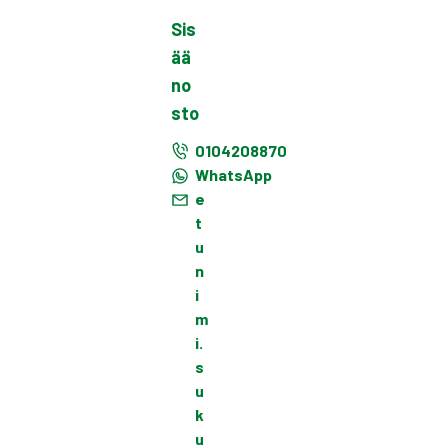
Sis
ää
no
sto
0104208870
WhatsApp
e
t
u
n
i
m
i.
s
u
k
u