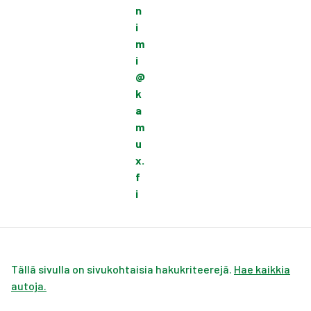
n
i
m
i
@
k
a
m
u
x.
f
i
Tällä sivulla on sivukohtaisia hakukriteerejä.
Hae kaikkia
autoja.