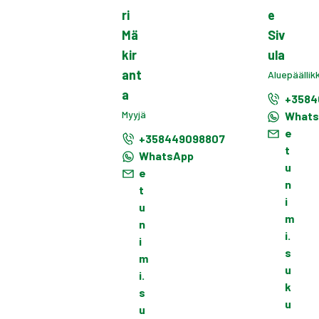
ri
e
Mä
Siv
kir
ula
ant
Aluepäällik
a
+3584
Myyjä
What
e
+358449098807
t
WhatsApp
u
e
n
t
i
u
m
n
i.
i
s
m
u
i.
k
s
u
u