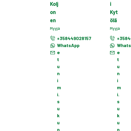
Kolj
i
on
Kyt
en
ölä
Myyjä
Myyjä
+358449028157
+3584
WhatsApp
What
e
e
t
t
u
u
n
n
i
i
m
m
i.
i.
s
s
u
u
k
k
u
u
n
n