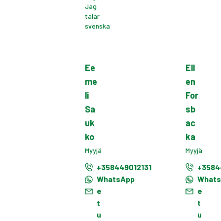
Jag
talar
svenska
Ee
Ell
me
en
li
For
Sa
sb
uk
ac
ko
ka
Myyjä
Myyjä
+358449012131
+3584
WhatsApp
What
e
e
t
t
u
u