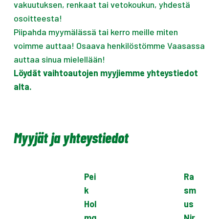
vakuutuksen, renkaat tai vetokoukun, yhdestä
osoitteesta!
Piipahda myymälässä tai kerro meille miten
voimme auttaa! Osaava henkilöstömme Vaasassa
auttaa sinua mielellään!
Löydät vaihtoautojen myyjiemme yhteystiedot
alta.
Myyjät ja yhteystiedot
Pei
Ra
k
sm
Hol
us
mq
Nir