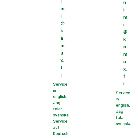
i
n
m
i
i
m
@
i
k
@
a
k
m
a
u
m
x.
u
f
x.
i
f
i
Service
in
Service
english,
in
Jag
english,
talar
Jag
svenska,
talar
Service
svenska
auf
Deutsch