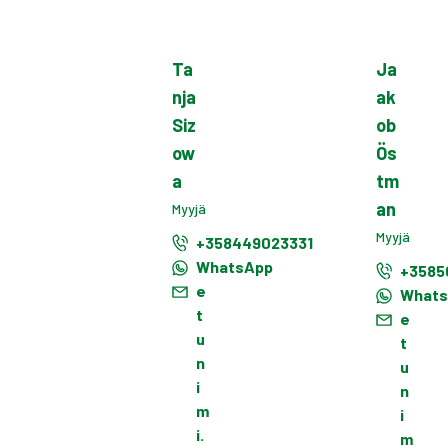
Ta
Ja
nja
ak
Siz
ob
ow
Ös
a
tm
an
Myyjä
Myyjä
+358449023331
WhatsApp
+3585
e
What
t
e
u
t
n
u
i
n
m
i
i.
m