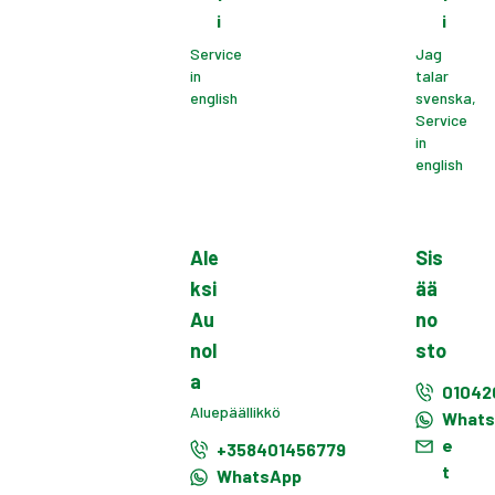
i
i
Service
Jag
in
talar
english
svenska,
Service
in
english
Ale
Sis
ksi
ää
Au
no
nol
sto
a
01042
Aluepäällikkö
What
e
+358401456779
t
WhatsApp