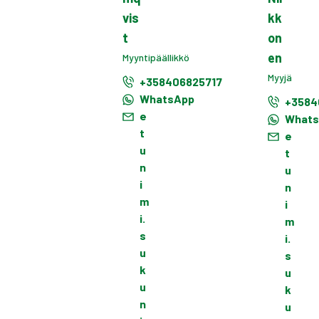
vis
kk
t
on
en
Myyntipäällikkö
Myyjä
+358406825717
WhatsApp
+3584
e
What
t
e
u
t
n
u
i
n
m
i
i.
m
s
i.
u
s
k
u
u
k
n
u