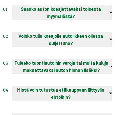
01
Saanko auton koeajettavaksi toisesta
myymälästä?
Auto on mahdollista tuoda koeajettavaksi
lähemmäs sinua. Tuomme autot koeajolle
02
Voinko tulla koeajolle autolikkeen ollessa
toisesta toimipisteestä varausmaksulla.
suljettuna?
Varauksen summa hyvitetään lopullisessa
Tämä on järjestelykysymys. Koeajot ovat
hinnassa, mikäli kaupat syntyvät.
erikseen sovittavissa myyjien kanssa. Voit olla
03
Tuleeko tuontiautoihin veroja tai muita kuluja
yhteydessä myyjään ja hän kertoo
maksettavaksi auton hinnan lisäksi?
mahdollisuudesta tarkemmin.
Hoidamme puolestasi verot, rahdin,
maahantulokatsastuksen ja tarvittavat asiakirjat.
04
Mistä voin tutustua etäkauppaan liittyviin
Verkossa näkemäsi hinta on lopullinen, eikä siihen
ehtoihin?
tule lisäkuluja.
Voit lukea lisää Kamux
Voit tutustua etäkauppaan liittyviin ehtoihin
Verkkokaupasta täältä
.
sivulta:
www.kamux.fi/etamyyntiehdot