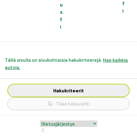
f
u
i
x.
f
i
Tällä sivulla on sivukohtaisia hakukriteerejä.
Hae kaikkia
autoja.
Hakukriteerit
Tilaa hakuvahti