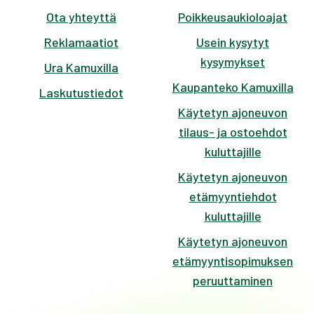
Ota yhteyttä
Poikkeusaukioloajat
Reklamaatiot
Usein kysytyt
kysymykset
Ura Kamuxilla
Kaupanteko Kamuxilla
Laskutustiedot
Käytetyn ajoneuvon
tilaus- ja ostoehdot
kuluttajille
Käytetyn ajoneuvon
etämyyntiehdot
kuluttajille
Käytetyn ajoneuvon
etämyyntisopimuksen
peruuttaminen