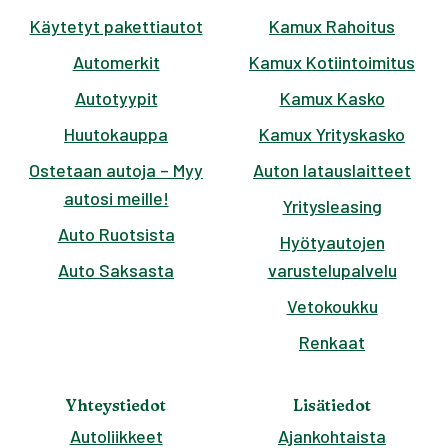
Käytetyt pakettiautot
Kamux Rahoitus
Automerkit
Kamux Kotiintoimitus
Autotyypit
Kamux Kasko
Huutokauppa
Kamux Yrityskasko
Ostetaan autoja – Myy
Auton latauslaitteet
autosi meille!
Yritysleasing
Auto Ruotsista
Hyötyautojen
Auto Saksasta
varustelupalvelu
Vetokoukku
Renkaat
Yhteystiedot
Lisätiedot
Autoliikkeet
Ajankohtaista