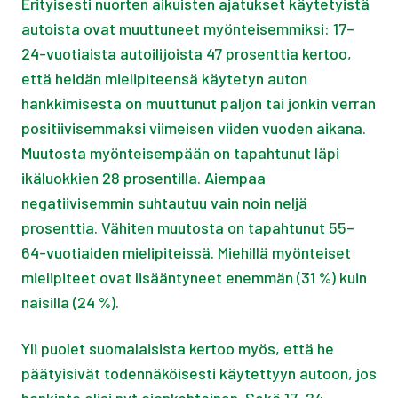
Erityisesti nuorten aikuisten ajatukset käytetyistä
autoista ovat muuttuneet myönteisemmiksi: 17–
24-vuotiaista autoilijoista 47 prosenttia kertoo,
että heidän mielipiteensä käytetyn auton
hankkimisesta on muuttunut paljon tai jonkin verran
positiivisemmaksi viimeisen viiden vuoden aikana.
Muutosta myönteisempään on tapahtunut läpi
ikäluokkien 28 prosentilla. Aiempaa
negatiivisemmin suhtautuu vain noin neljä
prosenttia. Vähiten muutosta on tapahtunut 55–
64-vuotiaiden mielipiteissä. Miehillä myönteiset
mielipiteet ovat lisääntyneet enemmän (31 %) kuin
naisilla (24 %).
Yli puolet suomalaisista kertoo myös, että he
päätyisivät todennäköisesti käytettyyn autoon, jos