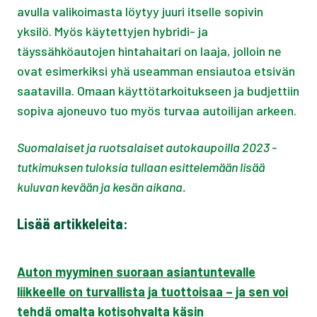
avulla valikoimasta löytyy juuri itselle sopivin
yksilö. Myös käytettyjen hybridi- ja
täyssähköautojen hintahaitari on laaja, jolloin ne
ovat esimerkiksi yhä useamman ensiautoa etsivän
saatavilla. Omaan käyttötarkoitukseen ja budjettiin
sopiva ajoneuvo tuo myös turvaa autoilijan arkeen.
Suomalaiset ja ruotsalaiset autokaupoilla 2023 -
tutkimuksen tuloksia tullaan esittelemään lisää
kuluvan kevään ja kesän aikana.
Lisää artikkeleita:
Auton myyminen suoraan asiantuntevalle
liikkeelle on turvallista ja tuottoisaa – ja sen voi
tehdä omalta kotisohvalta käsin