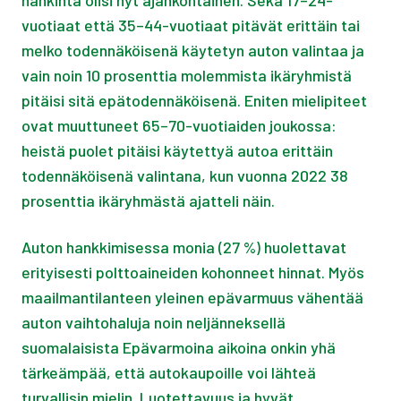
hankinta olisi nyt ajankohtainen. Sekä 17–24-
vuotiaat että 35–44-vuotiaat pitävät erittäin tai
melko todennäköisenä käytetyn auton valintaa ja
vain noin 10 prosenttia molemmista ikäryhmistä
pitäisi sitä epätodennäköisenä. Eniten mielipiteet
ovat muuttuneet 65–70-vuotiaiden joukossa:
heistä puolet pitäisi käytettyä autoa erittäin
todennäköisenä valintana, kun vuonna 2022 38
prosenttia ikäryhmästä ajatteli näin.
Auton hankkimisessa monia (27 %) huolettavat
erityisesti polttoaineiden kohonneet hinnat. Myös
maailmantilanteen yleinen epävarmuus vähentää
auton vaihtohaluja noin neljänneksellä
suomalaisista Epävarmoina aikoina onkin yhä
tärkeämpää, että autokaupoille voi lähteä
turvallisin mielin. Luotettavuus ja hyvät