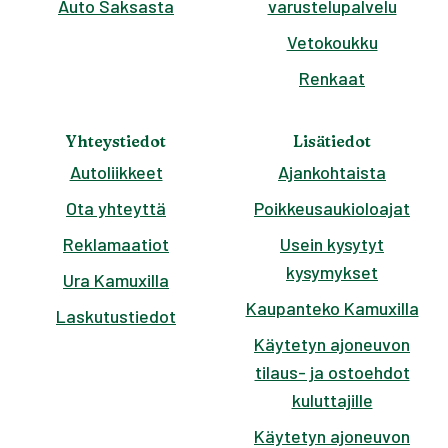
Auto Saksasta
varustelupalvelu
Vetokoukku
Renkaat
Yhteystiedot
Lisätiedot
Autoliikkeet
Ajankohtaista
Ota yhteyttä
Poikkeusaukioloajat
Reklamaatiot
Usein kysytyt
kysymykset
Ura Kamuxilla
Kaupanteko Kamuxilla
Laskutustiedot
Käytetyn ajoneuvon
tilaus- ja ostoehdot
kuluttajille
Käytetyn ajoneuvon