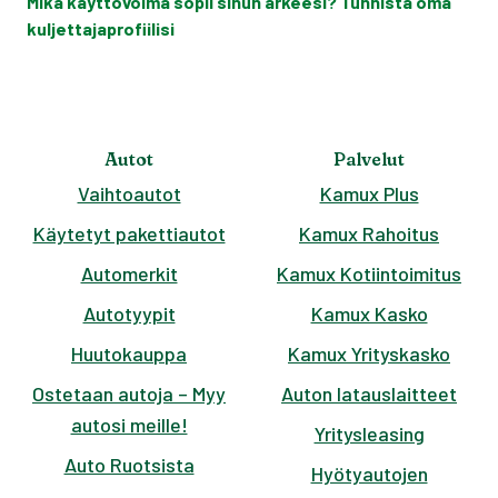
Mikä käyttövoima sopii sinun arkeesi? Tunnista oma
kuljettajaprofiilisi
Autot
Palvelut
Vaihtoautot
Kamux Plus
Käytetyt pakettiautot
Kamux Rahoitus
Automerkit
Kamux Kotiintoimitus
Autotyypit
Kamux Kasko
Huutokauppa
Kamux Yrityskasko
Ostetaan autoja – Myy
Auton latauslaitteet
autosi meille!
Yritysleasing
Auto Ruotsista
Hyötyautojen