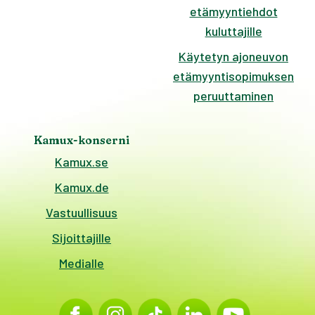
etämyyntiehdot
kuluttajille
Käytetyn ajoneuvon
etämyyntisopimuksen
peruuttaminen
Kamux-konserni
Kamux.se
Kamux.de
Vastuullisuus
Sijoittajille
Medialle