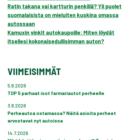
Ratin takana vai kartturin penkillä? Yli puolet
suomalaisista on mieluiten kuskina omassa
autossaan
Kamuxin vinkit autokaupoille: Miten löydät
itsellesi kokonaisedullisimman auton?
VIIMEISIMMÄT
5.8.2026
TOP 5 parhaat isot farmariautot perheelle
3.8.2026
Perheautoa ostamassa? Näitä asioita perheet
arvostavat nyt autoissa
14.7.2026