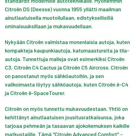
standardit modernille autotekniikalle. Myöhemmin
Citroën DS (Deesse) vuonna 1955 yllätti maailman
ainutlaatuisella muotoilullaan, edistyksellisillä
ominaisuuksillaan ja mukavuudellaan.
Nykyään Citroën valmistaa monenlaisia autoja, kuten
kompakteja kaupunkiautoja, katumaastureita ja tila-
autoja. Tunnettuja malleja ovat esimerkiksi Citroën
C3, Citroën C4 Cactus ja Citroën C5 Aircross. Citroën
on panostanut myös sähköautoihin, ja sen
valikoimasta löytyy sähköautoja, kuten Citroën ë-C4
ja Citroën ë-SpaceTourer.
Citroën on myös tunnettu mukavuudestaan. Yhtiö on
kehittänyt ainutlaatuisen jousitusratkaisunsa, joka
tarjoaa pehmeän ja tasaavan ajokokemuksen kaikille
matkustajille. Tämä "Citroën Advanced Comfort" -