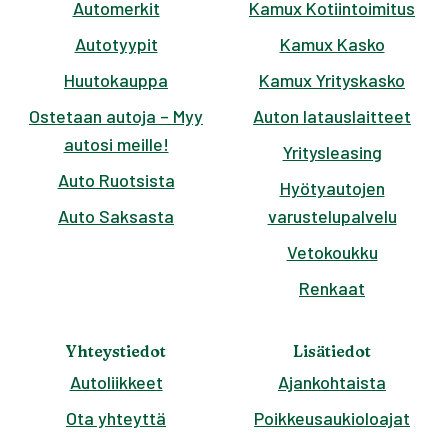
Automerkit
Kamux Kotiintoimitus
Autotyypit
Kamux Kasko
Huutokauppa
Kamux Yrityskasko
Ostetaan autoja – Myy
Auton latauslaitteet
autosi meille!
Yritysleasing
Auto Ruotsista
Hyötyautojen
Auto Saksasta
varustelupalvelu
Vetokoukku
Renkaat
Yhteystiedot
Lisätiedot
Autoliikkeet
Ajankohtaista
Ota yhteyttä
Poikkeusaukioloajat