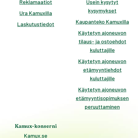
Reklamaatiot
Usein kysytyt
kysymykset
Ura Kamuxilla
Kaupanteko Kamuxilla
Laskutustiedot
Käytetyn ajoneuvon
tilaus- ja ostoehdot
kuluttajille
Käytetyn ajoneuvon
etämyyntiehdot
kuluttajille
Käytetyn ajoneuvon
etämyyntisopimuksen
peruuttaminen
Kamux-konserni
Kamux.se