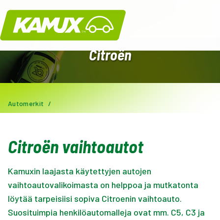
Kamux
Citroën
Automerkit
/
Citroën vaihtoautot
Kamuxin laajasta käytettyjen autojen
vaihtoautovalikoimasta on helppoa ja mutkatonta
löytää tarpeisiisi sopiva Citroenin vaihtoauto.
Suosituimpia henkilöautomalleja ovat mm. C5, C3 ja