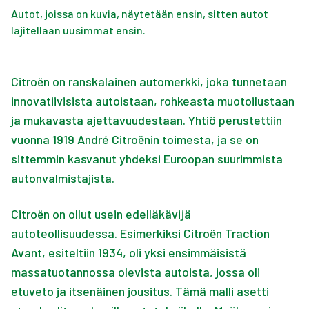
Autot, joissa on kuvia, näytetään ensin, sitten autot
lajitellaan uusimmat ensin.
Citroën on ranskalainen automerkki, joka tunnetaan
innovatiivisista autoistaan, rohkeasta muotoilustaan
ja mukavasta ajettavuudestaan. Yhtiö perustettiin
vuonna 1919 André Citroënin toimesta, ja se on
sittemmin kasvanut yhdeksi Euroopan suurimmista
autonvalmistajista.
Citroën on ollut usein edelläkävijä
autoteollisuudessa. Esimerkiksi Citroën Traction
Avant, esiteltiin 1934, oli yksi ensimmäisistä
massatuotannossa olevista autoista, jossa oli
etuveto ja itsenäinen jousitus. Tämä malli asetti