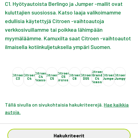
C1. Hyötyautoista Berlingo ja Jumper -mallit ovat
kuluttajien suosiossa. Katso laaja valikoimamme
edullisia käytettyjä Citroen -vaihtoautoja
verkkosivuillamme tai poikkea lähimpään
myymäläämme. Kamuxilta saat Citroen -vaihtoautot
ilmaisella kotiinkuljetuksella ympäri Suomen.
Citroen
Citroen
Citroen
Citroen
Citroen
Citroen
Citroen
Citroen
Grand
Citroen
Citroen
C4
C5
C3
C4
C5
C8
DS5
C4
Jumper
Jumpy
Picasso
Aircross
Picasso
Tällä sivulla on sivukohtaisia hakukriteerejä.
Hae kaikkia
autoja.
Hakukriteerit