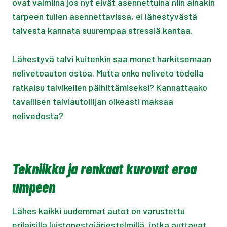
ovat valmiina jos nyt eivät asennettuina niin ainakin
tarpeen tullen asennettavissa, ei lähestyvästä
talvesta kannata suurempaa stressiä kantaa.
Lähestyvä talvi kuitenkin saa monet harkitsemaan
nelivetoauton ostoa. Mutta onko neliveto todella
ratkaisu talvikelien päihittämiseksi? Kannattaako
tavallisen talviautoilijan oikeasti maksaa
nelivedosta?
Tekniikka ja renkaat kurovat eroa
umpeen
Lähes kaikki uudemmat autot on varustettu
erilaisilla luistonestojärjestelmillä, jotka auttavat