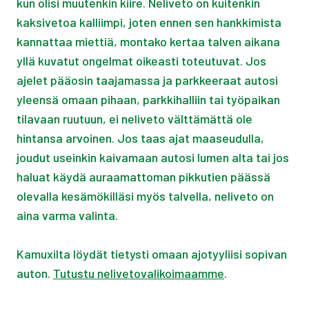
kun olisi muutenkin kiire. Neliveto on kuitenkin
kaksivetoa kalliimpi, joten ennen sen hankkimista
kannattaa miettiä, montako kertaa talven aikana
yllä kuvatut ongelmat oikeasti toteutuvat. Jos
ajelet pääosin taajamassa ja parkkeeraat autosi
yleensä omaan pihaan, parkkihalliin tai työpaikan
tilavaan ruutuun, ei neliveto välttämättä ole
hintansa arvoinen. Jos taas ajat maaseudulla,
joudut useinkin kaivamaan autosi lumen alta tai jos
haluat käydä auraamattoman pikkutien päässä
olevalla kesämökilläsi myös talvella, neliveto on
aina varma valinta.
Kamuxilta löydät tietysti omaan ajotyyliisi sopivan
auton.
Tutustu nelivetovalikoimaamme
.