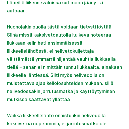
häpeillä liikennevaloissa sutimaan jäänyttä
autoaan.
Huonojakin puolia tästä voidaan tietysti löytää.
Siinä missä kaksivetoautolla kulkeva noteeraa
liukkaan kelin heti ensimmäisessä
liikkeellelähdössä, ei nelivetokuljettaja
välttämättä ymmärrä hiljentää vauhtia liukkaalla
tiellä – sehän ei nimittäin tunnu liukkaalta, ainakaan
liikkeelle lähtiessä. Silti myös nelivedolla on
muistettava ajaa keliolosuhteiden mukaan, sillä
nelivedossakin jarrutusmatka ja käyttäytyminen
mutkissa saattavat yllättää
Vaikka liikkeellelähtö onnistuukin nelivedolla
kaksivetoa nopeammin, ei jarrutusmatka ole