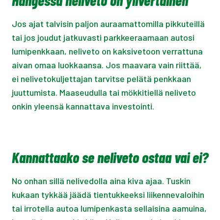
Hangessa neliveto on ylivertainen
Jos ajat talvisin paljon auraamattomilla pikkuteillä
tai jos joudut jatkuvasti parkkeeraamaan autosi
lumipenkkaan, neliveto on kaksivetoon verrattuna
aivan omaa luokkaansa. Jos maavara vain riittää,
ei nelivetokuljettajan tarvitse pelätä penkkaan
juuttumista. Maaseudulla tai mökkitiellä neliveto
onkin yleensä kannattava investointi.
Kannattaako se neliveto ostaa vai ei?
No onhan sillä nelivedolla aina kiva ajaa. Tuskin
kukaan tykkää jäädä tientukkeeksi liikennevaloihin
tai irrotella autoa lumipenkasta sellaisina aamuina,