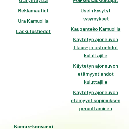
Ota yhteyttä
Poikkeusaukioloajat
Reklamaatiot
Usein kysytyt
kysymykset
Ura Kamuxilla
Kaupanteko Kamuxilla
Laskutustiedot
Käytetyn ajoneuvon
tilaus- ja ostoehdot
kuluttajille
Käytetyn ajoneuvon
etämyyntiehdot
kuluttajille
Käytetyn ajoneuvon
etämyyntisopimuksen
peruuttaminen
Kamux-konserni