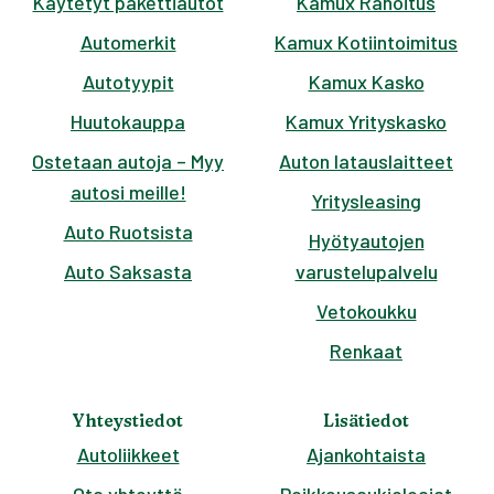
Käytetyt pakettiautot
Kamux Rahoitus
Automerkit
Kamux Kotiintoimitus
Autotyypit
Kamux Kasko
Huutokauppa
Kamux Yrityskasko
Ostetaan autoja – Myy
Auton latauslaitteet
autosi meille!
Yritysleasing
Auto Ruotsista
Hyötyautojen
Auto Saksasta
varustelupalvelu
Vetokoukku
Renkaat
Yhteystiedot
Lisätiedot
Autoliikkeet
Ajankohtaista