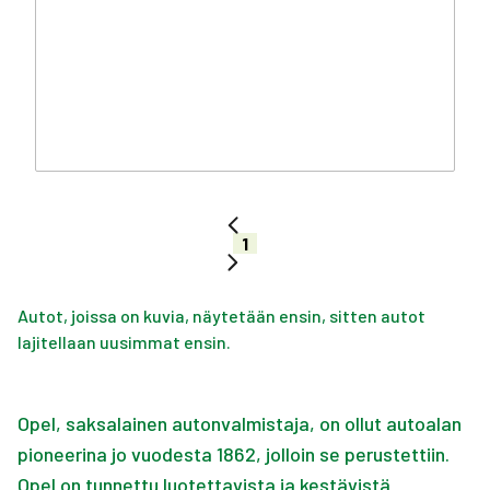
1
Autot, joissa on kuvia, näytetään ensin, sitten autot
lajitellaan uusimmat ensin.
Opel, saksalainen autonvalmistaja, on ollut autoalan
pioneerina jo vuodesta 1862, jolloin se perustettiin.
Opel on tunnettu luotettavista ja kestävistä