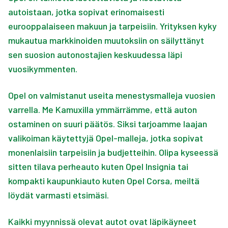
autoistaan, jotka sopivat erinomaisesti
eurooppalaiseen makuun ja tarpeisiin. Yrityksen kyky
mukautua markkinoiden muutoksiin on säilyttänyt
sen suosion autonostajien keskuudessa läpi
vuosikymmenten.
Opel on valmistanut useita menestysmalleja vuosien
varrella. Me Kamuxilla ymmärrämme, että auton
ostaminen on suuri päätös. Siksi tarjoamme laajan
valikoiman käytettyjä Opel-malleja, jotka sopivat
monenlaisiin tarpeisiin ja budjetteihin. Olipa kyseessä
sitten tilava perheauto kuten Opel Insignia tai
kompakti kaupunkiauto kuten Opel Corsa, meiltä
löydät varmasti etsimäsi.
Kaikki myynnissä olevat autot ovat läpikäyneet