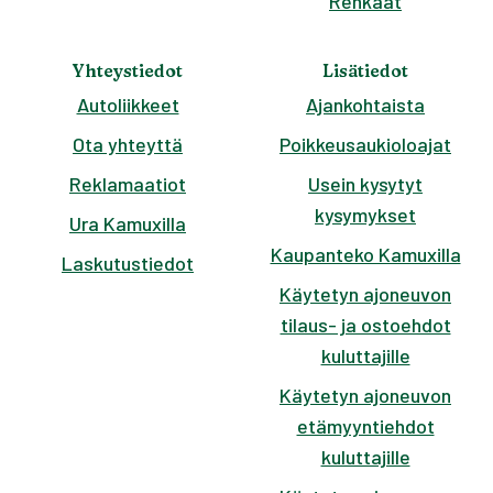
Renkaat
Yhteystiedot
Lisätiedot
Autoliikkeet
Ajankohtaista
Ota yhteyttä
Poikkeusaukioloajat
Reklamaatiot
Usein kysytyt
kysymykset
Ura Kamuxilla
Kaupanteko Kamuxilla
Laskutustiedot
Käytetyn ajoneuvon
tilaus- ja ostoehdot
kuluttajille
Käytetyn ajoneuvon
etämyyntiehdot
kuluttajille