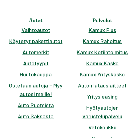
Autot
Palvelut
Vaihtoautot
Kamux Plus
Käytetyt pakettiautot
Kamux Rahoitus
Automerkit
Kamux Kotiintoimitus
Autotyypit
Kamux Kasko
Huutokauppa
Kamux Yrityskasko
Ostetaan autoja – Myy
Auton latauslaitteet
autosi meille!
Yritysleasing
Auto Ruotsista
Hyötyautojen
Auto Saksasta
varustelupalvelu
Vetokoukku