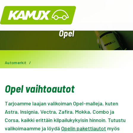
Kamux
Opel
Automerkit
/
Opel vaihtoautot
T
arjoamme laajan valikoiman Opel-malleja, kuten
Astra, Insignia, Vectra, Zafira, Mokka, Combo ja
Corsa, kaikki erittäin kilpailukykyisin hinnoin. Tutustu
valikoimaamme ja löydä
Opelin pakettiautot
myös