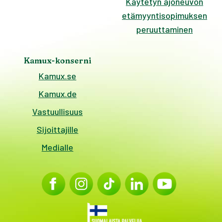
Käytetyn ajoneuvon
etämyyntisopimuksen
peruuttaminen
Kamux-konserni
Kamux.se
Kamux.de
Vastuullisuus
Sijoittajille
Medialle